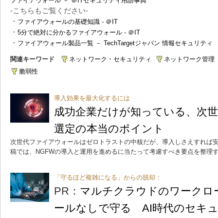
ファイアウォール － ＠ITセキュリティ用語事典
-こちらもご覧ください-
・
ファイアウォールの基礎知識 - ＠IT
・
5分で絶対に分かるファイアウォール - ＠IT
・
ファイアウォール製品一覧 － TechTargetジャパン 情報セキュリティ
関連キーワード
ネットワーク・セキュリティ
ネットワーク管理
脆弱性
導入効果を最大化するには
成功企業だけが知っている、次
選定の本当のポイント
次世代ファイアウォールはゼロトラストの中核だが、導入しさえすれば
稿では、NGFWの導入と運用を進めるに当たって考慮すべき要点を整理
「守るほど複雑になる」からの脱却：
PR：
マルチクラウドのワークロ
ールなしで守る AI時代のセキ