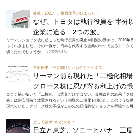
連載・2021年、役員改革が始まった：
なぜ、トヨタは執行役員を“半分
企業に迫る「2つの波」
リーマンショック後に起こった執行役員の廃止や削減の動きは、2010年
っていきました。その一例が、日本を代表する企業の一つであるトヨタ
切ったのでしょうか。
（2022/2/15）
古田拓也「今更聞けないお金とビジネス」：
リーマン前も現れた「二極化相
グロース株に忍び寄る利上げの“影
コロナ禍が招いた「二極化」は業界だけではない。金融緩和の結果「グ
株」は割安段階で放置されるという相場の二極化も招いた。このような
現れていた。グロース株の不振がこの先の経済的なショックを示唆する
どこで差がついたのか：
日立と東芝、ソニーとパナ 三