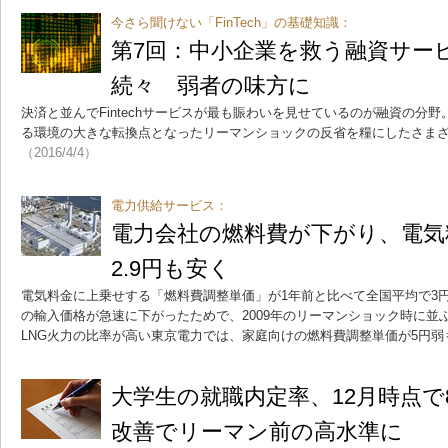
今さら聞けない「FinTech」の基礎知識：
第7回：中小企業を救う融資サービス
続々 弱者の味方に
決済と並んでFintechサービスが最も賑わいを見せているのが融資の分
る環境の大きな転換点となったリーマンショックの反省を糧にしたさま
（2016/4/4）
電力供給サービス：
電力会社の燃料費が下がり、電気
2.9円も安く
電気料金に上乗せする「燃料費調整単価」が1年前と比べて全国平均で3円
の輸入価格が急速に下がったためで、2009年のリーマンショック時に並
LNG火力の比率が高い東京電力では、家庭向けの燃料費調整単価が5円弱
大学生の就職内定率、12月時点で8
改善でリーマン前の高水準に