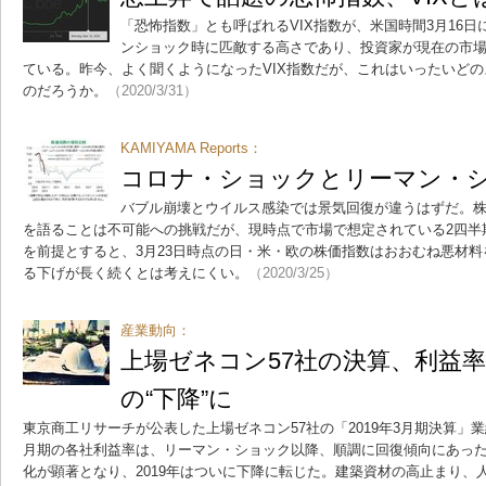
「恐怖指数」とも呼ばれるVIX指数が、米国時間3月16日
ンショック時に匹敵する高さであり、投資家が現在の市
ている。昨今、よく聞くようになったVIX指数だが、これはいったいど
のだろうか。
（2020/3/31）
KAMIYAMA Reports：
コロナ・ショックとリーマン・
バブル崩壊とウイルス感染では景気回復が違うはずだ。
を語ることは不可能への挑戦だが、現時点で市場で想定されている2四半
を前提とすると、3月23日時点の日・米・欧の株価指数はおおむね悪材
る下げが長く続くとは考えにくい。
（2020/3/25）
産業動向：
上場ゼネコン57社の決算、利益
の“下降”に
東京商工リサーチが公表した上場ゼネコン57社の「2019年3月期決算」業
月期の各社利益率は、リーマン・ショック以降、順調に回復傾向にあったも
化が顕著となり、2019年はついに下降に転じた。建築資材の高止まり、