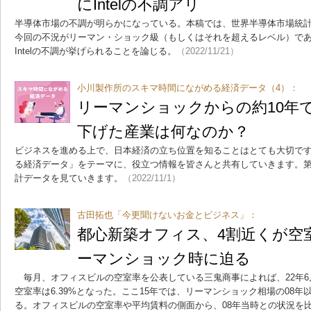
にIntelの不調アリ
半導体市場の不調が明らかになっている。本稿では、世界半導体市場統計
今回の不況がリーマン・ショック級（もしくはそれを超えるレベル）で
Intelの不調が挙げられることを論じる。
（2022/11/21）
小川製作所のスキマ時間にながめる経済データ（4）：
リーマンショックからの約10年
下げた産業は何なのか？
ビジネスを進める上で、日本経済の立ち位置を知ることはとても大切で
る経済データ」をテーマに、役立つ情報を皆さんと共有していきます。第
計データを見ていきます。
（2022/11/1）
古田拓也「今更聞けないお金とビジネス」：
都心新築オフィス、4割近くが空
ーマンショック時に迫る
毎月、オフィスビルの空室率を公表している三鬼商事によれば、22年6
空室率は6.39%となった。ここ15年では、リーマンショック相場の08
る。オフィスビルの空室率や平均賃料の側面から、08年当時との状況を