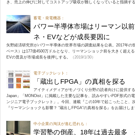
き、売上の伸びに対してコストアップ吸収が難しくなっていると指摘す
蓄電・発電機器：
パワー半導体市場はリーマン以前
ネ・EVなどが成長要因に
矢野経済研究所がパワー半導体の世界市場の調査結果を公表。2017年の
ベース）は177億4500万ドルとなり、リーマンショック前を大きく超え
EVの普及が市場成長を後押しする。
（2019/1/30）
電子ブックレット：
「蔵出しFPGA」の真相を探る
アイティメディアがモノづくり分野の読者向けに提供する「EE 
Japan」「MONOist」に掲載した主要な記事を、読みやすいPDF形式
ンジニア電子ブックレット」。今回、連載『この10年で起こったこと、次
『リーマンショックも影響？ “蔵出しFPGA”の真相を探る』をお届けし
中小企業の淘汰が進む恐れも：
学習塾の倒産、18年は過去最多