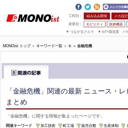
組み込み開発
メカ設計
モビリティ
医療機器
▼
つながるクルマ
▼
IoT×製造業
»
V
MONOist トップ
キーワード一覧
キ
金融危機
>
>
>
「金融危機」関連の最新 ニュース・レ
まとめ
「金融危機」に関する情報が集まったページです。
関連キーワード
加工技術
町工場
販売台数
生産体制