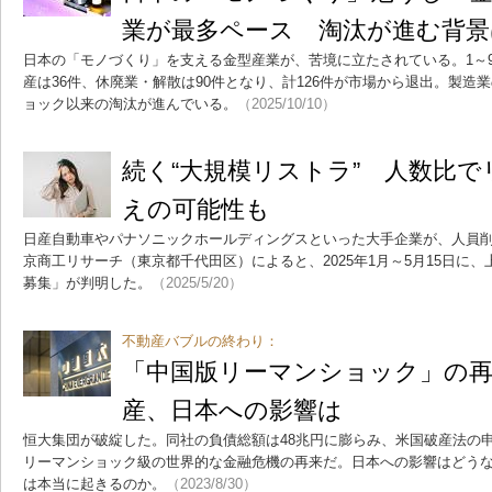
業が最多ペース 淘汰が進む背景
日本の「モノづくり」を支える金型産業が、苦境に立たされている。1～
産は36件、休廃業・解散は90件となり、計126件が市場から退出。製造
ョック以来の淘汰が進んでいる。
（2025/10/10）
続く“大規模リストラ” 人数比
えの可能性も
日産自動車やパナソニックホールディングスといった大手企業が、人員
京商工リサーチ（東京都千代田区）によると、2025年1月～5月15日に、
募集」が判明した。
（2025/5/20）
不動産バブルの終わり：
「中国版リーマンショック」の再
産、日本への影響は
恒大集団が破綻した。同社の負債総額は48兆円に膨らみ、米国破産法の
リーマンショック級の世界的な金融危機の再来だ。日本への影響はどう
は本当に起きるのか。
（2023/8/30）