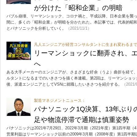
が分けた「昭和企業」の明暗
バブル崩壊、リーマンショック、コロナ禍と、平成以降、日本企業を襲
間に、多くの「昭和企業」が明暗を分かたれた。本記事では、代表的昭
とパナソニックを分析していく。
（2021/11/1）
凡人エンジニアが経営コンサルタントに生まれ変わるまで
リーマンショックに翻弄され、
へ
ある大手メーカーのエンジニアが、さまざまな紆余（うよ）曲折を経て
ルタントになるまでのいきさつを描く本連載。第2回は、リーマンショッ
後、派遣エンジニアとしてVSNに就職したいきさつを紹介する。
（2021/
製造マネジメントニュース：
パナソニック1Q決算、13年ぶり
足や物流停滞で通期は慎重姿勢
パナソニックは2021年7月29日、2022年3月期（2021年度）第1四半
営業利益はリーマンショック以前の2009年3月期（2008年度）第1四半期