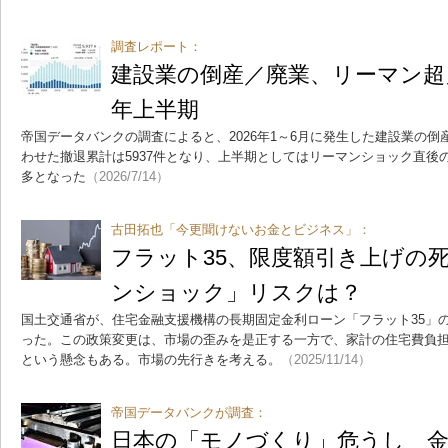
調査レポート：
建設業の倒産／廃業、リーマン超え
年上半期
帝国データバンクの調査によると、2026年1～6月に発生した建設業の倒産1
わせた撤退累計は5937件となり、上半期としてはリーマンショック直後の2
多となった
（2026/7/14）
古田拓也「今更聞けないお金とビジネス」：
フラット35、限度額引き上げの
ンショック」リスクは？
国土交通省が、住宅金融支援機構の長期固定金利ローン「フラット35」
った。この政策変更は、市場の歪みを是正する一方で、家計の住宅費負
という懸念もある。市場の先行きを考える。
（2025/11/14）
帝国データバンクが調査：
日本の「モノづくり」危うし 金