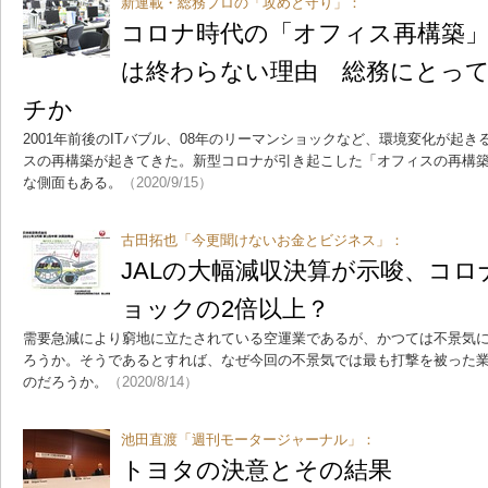
新連載・総務プロの「攻めと守り」：
コロナ時代の「オフィス再構築
は終わらない理由 総務にとっ
チか
2001年前後のITバブル、08年のリーマンショックなど、環境変化が起
スの再構築が起きてきた。新型コロナが引き起こした「オフィスの再構
な側面もある。
（2020/9/15）
古田拓也「今更聞けないお金とビジネス」：
JALの大幅減収決算が示唆、コ
ョックの2倍以上？
需要急減により窮地に立たされている空運業であるが、かつては不景気
ろうか。そうであるとすれば、なぜ今回の不景気では最も打撃を被った業
のだろうか。
（2020/8/14）
池田直渡「週刊モータージャーナル」：
トヨタの決意とその結果