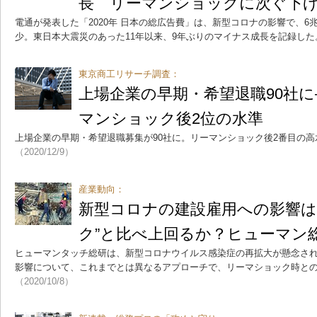
長 リーマンショックに次ぐ下
電通が発表した「2020年 日本の総広告費」は、新型コロナの影響で、6兆1
少。東日本大震災のあった11年以来、9年ぶりのマイナス成長を記録した
東京商工リサーチ調査：
上場企業の早期・希望退職90社
マンショック後2位の水準
上場企業の早期・希望退職募集が90社に。リーマンショック後2番目の
（2020/12/9）
産業動向：
新型コロナの建設雇用への影響は
ク”と比べ上回るか？ヒューマン
ヒューマンタッチ総研は、新型コロナウイルス感染症の再拡大が懸念さ
影響について、これまでとは異なるアプローチで、リーマショック時と
（2020/10/8）