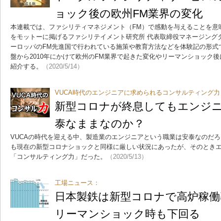
ョック後の欧州FM業界の変化
本連載では、ファシリティマネジメント（FM）で感動を与えることを意
をモットーに掲げるファシリテイメント研究所 代表取締役マネージング
ーロッパのFM先進国で行われている施策や教育方法などを体験記の形式で
盤から2010年にかけて欧州のFM業界で起きた変化やリーマンショック
紹介する。
（2020/5/14）
VUCA時代のエンジニアに求められるコンサルティング力
新型コロナが終息してもエンジ
泰なままなのか？
VUCAの時代を迎える中、製造業のエンジニアという職業は安泰なのだろ
も現在の新型コロナショックと同様に厳しい状況にあったが、そのとき
「コンサルティング力」だった。
（2020/5/13）
工場ニュース：
日本製鉄は新型コロナで高炉稼働
リーマンショック時も下回る