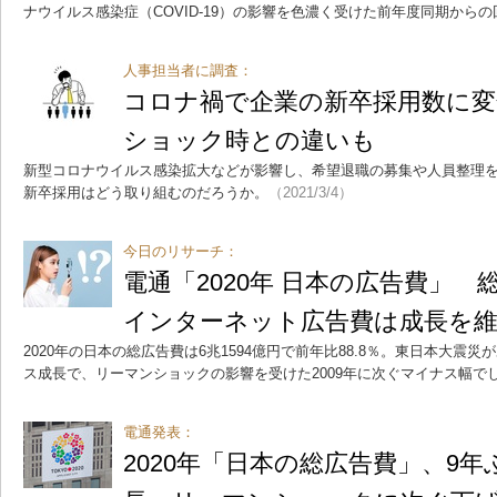
ナウイルス感染症（COVID-19）の影響を色濃く受けた前年度同期から
人事担当者に調査：
コロナ禍で企業の新卒採用数に変
ショック時との違いも
新型コロナウイルス感染拡大などが影響し、希望退職の募集や人員整理を
新卒採用はどう取り組むのだろうか。
（2021/3/4）
今日のリサーチ：
電通「2020年 日本の広告費」
インターネット広告費は成長を
2020年の日本の総広告費は6兆1594億円で前年比88.8％。東日本大震災
ス成長で、リーマンショックの影響を受けた2009年に次ぐマイナス幅で
電通発表：
2020年「日本の総広告費」、9