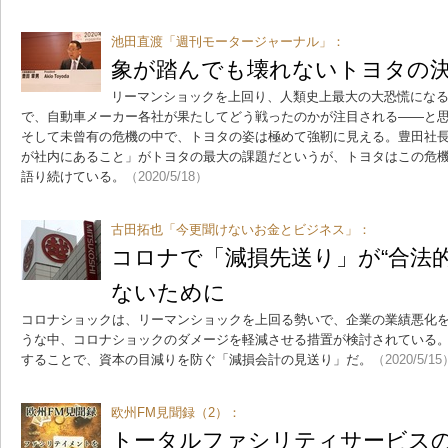
池田直渡「週刊モータージャーナル」：
象が踏んでも壊れないトヨタの
リーマンショックを上回り、人類史上最大の大恐慌にな
で、自動車メーカー各社が果たしてどう戦ったのかが注目される――と
そして未曾有の危機の中で、トヨタの姿は極めて強靭に見える。豊田社
が社内にあること」がトヨタの最大の課題だというが、トヨタはこの危
語り続けている。
（2020/5/18）
古田拓也「今更聞けないお金とビジネス」：
コロナで「減損先送り」が“合法
ないために
コロナショックは、リーマンショックを上回る勢いで、企業の業績悪化
うな中、コロナショックのダメージを軽減させる措置が検討されている
することで、資本の目減りを防ぐ「減損会計の見送り」だ。
（2020/5/15
欧州FM見聞録（2）：
トータルファシリティサービス