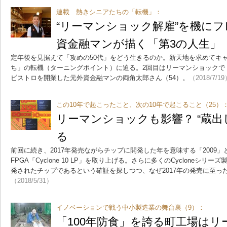
連載 熱きシニアたちの「転機」：
“リーマンショック解雇”を機に
資金融マンが描く「第3の人生」
定年後を見据えて「攻めの50代」をどう生きるのか。新天地を求めてキ
ち」の転機（ターニングポイント）に迫る。2回目はリーマンショックで
ビストロを開業した元外資金融マンの両角太郎さん（54）。
（2018/7/1
この10年で起こったこと、次の10年で起こること（25）
リーマンショックも影響？ “蔵出し
る
前回に続き、2017年発売ながらチップに開発した年を意味する「2009」と刻
FPGA「Cyclone 10 LP」を取り上げる。さらに多くのCycloneシリ
発されたチップであるという確証を探しつつ、なぜ2017年の発売に至っ
（2018/5/31）
イノベーションで戦う中小製造業の舞台裏（9）：
「100年防食」を誇る町工場は