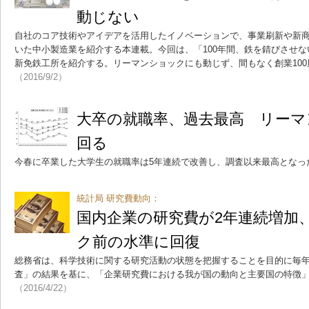
動じない
自社のコア技術やアイデアを活用したイノベーションで、事業刷新や新
いた中小製造業を紹介する本連載。今回は、「100年間、鉄を錆びさせ
新免鉄工所を紹介する。リーマンショックにも動じず、間もなく創業10
（2016/9/2）
大卒の就職率、過去最高 リーマ
回る
今春に卒業した大学生の就職率は5年連続で改善し、調査以来最高となっ
統計局 研究費動向：
国内企業の研究費が2年連続増加
ク前の水準に回復
総務省は、科学技術に関する研究活動の状態を把握することを目的に毎
査」の結果を基に、「企業研究費における我が国の動向と主要国の特徴
（2016/4/22）