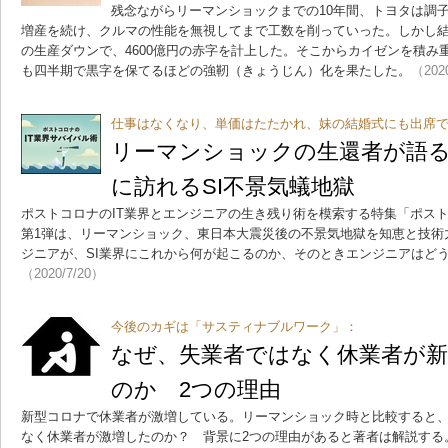
残念ながらリーマンショックまでの10年間、トヨタは調子
増産を続け、クルマの性能を無視してまで工数を削っていった。しかし結
の生産ダウンで、4600億円の赤字を計上した。そこからカイゼンを積み
も四半期で黒字を保てるほどの強靭（きょうじん）化を果たした。
（202
仕事はなくなり、単価はたたかれ、妹の結婚式にも出席
リーマンショックの生還者が語
に訪れるSI不景気蟻地獄
ポストコロナのIT業界とエンジニアの生き残り術を模索する特集「ポスト
第1弾は、リーマンショック、東日本大震災後の不景気地獄を知恵と技術
ジニアが、SI業界にこれから何が起こるのか、そのときエンジニアはど
（2020/7/20）
今後のカギは「サスティナブルワーク」：
なぜ、失業者ではなく休業者が
のか 2つの理由
新型コロナで休業者が激増している。リーマンショック時と比較すると
なく休業者が激増したのか？ 背景に2つの理由があると著者は解説する