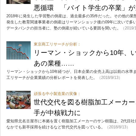
悪循環 「バイト学生の卒業」が
2018年に発生した学習塾の倒産は、過去最多の35件だった。その他の業
発生した教育関連事業者の倒産はリーマンショック後の09年に次いで多い
データバンクの担当者に、塾の倒産が続いている要因を聞いた。
（2019/
東京商工リサーチが分析：
リーマン・ショックから10年、
あの業種……
リーマン・ショックから10年経つが、日本企業の全売上高は以前の水準
工リサーチが企業業績の分析レポートを発表した。
（2018/9/13）
頑張る中小製造業の実像：
世代交代を図る樹脂加工メーカー
手が中核戦力に
愛知県北名古屋市に本拠を置く樹脂加工メーカーのサン樹脂は、2代目社
なかでも新卒採用を続けるなど世代交代を図っている。
（2018/8/13）