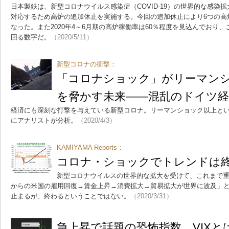
日本製鉄は、新型コロナウイルス感染症（COVID-19）の世界的な感染
対応するため高炉の追加休止を実施する。今回の追加休止により6つの高
なった。また2020年4～6月期の高炉稼働率は60％程度を見込んでおり
回る数字だ。
（2020/5/11）
新型コロナの衝撃：
「コロナショック」がリーマン
を脅かす未来――混乱のドイツ
経済にも深刻な打撃を与えている新型コロナ。リーマンショック以上と
にアナリストが分析。
（2020/4/3）
KAMIYAMA Reports：
コロナ・ショックでトレンドは
新型コロナウイルスの世界的な拡大を受けて、これまで
からの米国の雇用回復→賃金上昇→消費拡大→貿易拡大が世界に波及」
止まるが、終わるということではない。
（2020/3/31）
急上昇で話題の恐怖指数、VIXと