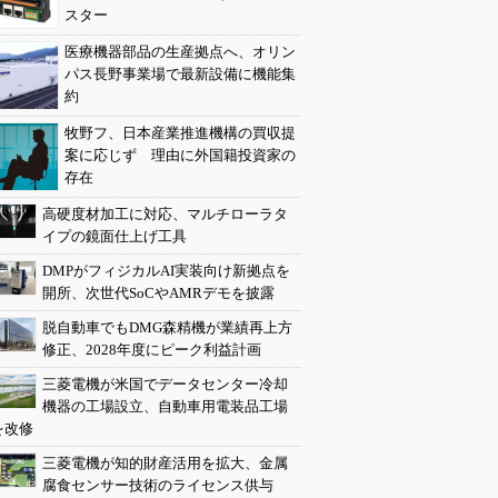
スター
医療機器部品の生産拠点へ、オリン
パス長野事業場で最新設備に機能集
約
牧野フ、日本産業推進機構の買収提
案に応じず 理由に外国籍投資家の
存在
高硬度材加工に対応、マルチローラタ
イプの鏡面仕上げ工具
DMPがフィジカルAI実装向け新拠点を
開所、次世代SoCやAMRデモを披露
脱自動車でもDMG森精機が業績再上方
修正、2028年度にピーク利益計画
三菱電機が米国でデータセンター冷却
機器の工場設立、自動車用電装品工場
を改修
三菱電機が知的財産活用を拡大、金属
腐食センサー技術のライセンス供与