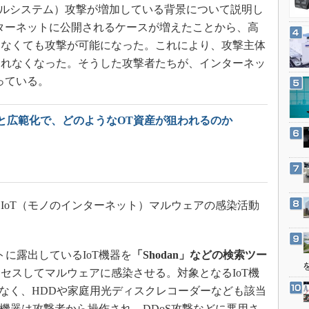
3Dプリンタ
カルシステム）攻撃が増加している背景について説明し
産業オープンネット展
デジタルツインとCAE
ターネットに公開されるケースが増えたことから、高
たなくても攻撃が可能になった。これにより、攻撃主体
S＆OP
られなくなった。そうした攻撃者たちが、インターネッ
インダストリー4.0
っている。
イノベーション
製造業ビッグデータ
と広範化で、どのようなOT資産が狙われるのか
メイドインジャパン
植物工場
知財マネジメント
海外生産
oT（モノのインターネット）マルウェアの感染活動
グローバル設計・開発
制御セキュリティ
に露出しているIoT機器を
「Shodan」などの検索ツー
新型コロナへの対応
セスしてマルウェアに感染させる。対象となるIoT機
でなく、HDDや家庭用光ディスクレコーダーなども該当
oT機器は攻撃者から操作され、DDoS攻撃などに悪用さ