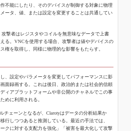
動作不能にしたり、そのデバイスが制御する対象に物理
ラメータ、値、または設定を変更することは共通してい
合、攻撃者はレジスタやコイルを無意味なデータで上書
える。VNCを使用する場合、攻撃者は値やデバイスの
セス権を取得し、同様に物理的な影響をもたらす。
し、設定やパラメータを変更してパフォーマンスに影
を画面録画する。これは後日、政治的または社会的信頼
メディアプラットフォームや非公開のチャネルでこの事
るために利用される。
チェーンとなるが、Clarotyはデータの分析結果か
ら移行しつつあると推測している。最近の手法では、
ワークに対する支配力を強化」「被害を最大化して攻撃