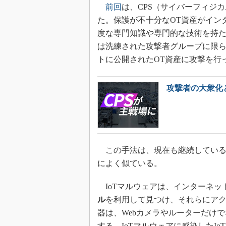
前回
は、CPS（サイバーフィジ
た。保護が不十分なOT資産がイン
度な専門知識や専門的な技術を持
は洗練された攻撃者グループに限
トに公開されたOT資産に攻撃を行
攻撃者の大衆化
この手法は、現在も継続しているI
によく似ている。
IoTマルウェアは、インターネット
ル
を利用して見つけ、それらにアク
器は、Webカメラやルーターだけ
する。IoTマルウェアに感染したI