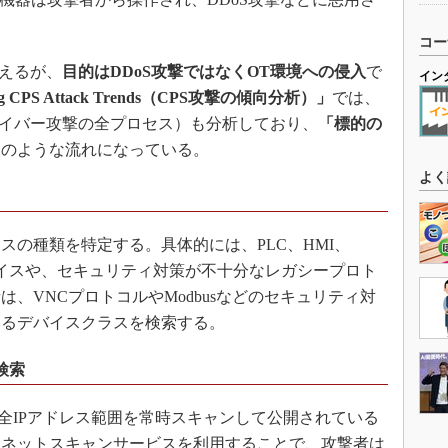
コー
えるが、
目的はDDoS攻撃ではなくOT環境への侵入
で
イン
ing CPS Attack Trends（CPS攻撃の傾向分析）」
では、
サイバー攻撃の全プロセス）も分析しており、
「標的の
次のような流れになっている。
よく
の種類を特定する。具体的には、PLC、HMI、
バイスや、セキュリティ対策が不十分なレガシープロト
、VNCプロトコルやModbusなどのセキュリティ対
いるデバイスクラスを検索する。
検索
Pv4の全IPアドレス範囲を常時スキャンして公開されている
ーネットスキャンサービスを利用することで、攻撃者は