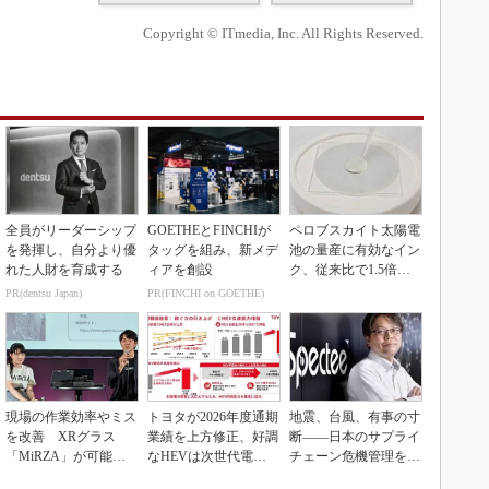
Copyright © ITmedia, Inc. All Rights Reserved.
全員がリーダーシップ
GOETHEとFINCHIが
ペロブスカイト太陽電
を発揮し、自分より優
タッグを組み、新メデ
池の量産に有効なイン
れた人財を育成する
ィアを創設
ク、従来比で1.5倍の
性能向上
PR(dentsu Japan)
PR(FINCHI on GOETHE)
現場の作業効率やミス
トヨタが2026年度通期
地震、台風、有事の寸
を改善 XRグラス
業績を上方修正、好調
断――日本のサプライ
「MiRZA」が可能に
なHEVは次世代電池
チェーン危機管理を変
するピッキングDX
で競争力を強化へ
えるとき