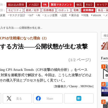
程別：
組み込み開発
メカ設計
製造マネジメント
物流
R＆D
キャリア
FA
業別：
モビリティ
素材／化学
医療機器
ロボット
電機
産業機械
食品・
炭素
サステナ設計
エッジ逆襲
品質
展示会
特集
メ
IoT
AI
ebook
伝承
組み込み開発
CEATEC
読者調査まとめ
編集後記
入する方法――公開状態が生む攻...
JIMTOF
保全
メカ設計
つながるクルマ
組込み/エッジ コンピューティング
ス
 AI
製造マネジメント
5G
CPSが主戦場になった理由（2）
展＆IoT/5Gソリューション展
VR／AR
FA
入する方法――公開状態が生む攻撃
IIFES
モビリティ
フィールドサービス
国際ロボット展
素材／化学
FPGA
Fac
（1/2 ページ）
ジャパンモビリティショー
組み込み画像技術
TECHNO-FRONTIER
ing CPS Attack Trends（CPS攻撃の傾向分析）」をベース
組み込みモデリング
と対策を連載形式で解説する。今回は、こうした攻撃がどのよ
人テク展
Windows Embedded
その侵入手法とプロセスを詳しく見ていく。
スマート工場EXPO
[
加藤俊介／Claroty
，
MONOist
]
車載ソフト開発
EdgeTech+
ISO26262
日本ものづくりワールド
見る
Share
無償設計ツール
AUTOMOTIVE WORLD