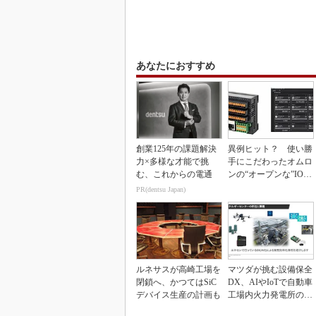
あなたにおすすめ
創業125年の課題解決
異例ヒット？ 使い勝
力×多様な才能で挑
手にこだわったオムロ
む、これからの電通
ンの“オープンな”IO-L
inkマスター
PR(dentsu Japan)
ルネサスが高崎工場を
マツダが挑む設備保全
閉鎖へ、かつてはSiC
DX、AIやIoTで自動車
デバイス生産の計画も
工場内火力発電所の現
地点検ゼロへ