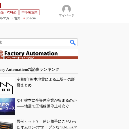
薬品・衣料品
中小製造業
マイページ
ルマガ
告知
Special
tory Automationの記事ランキング
令和8年熊本地震による工場への影
響まとめ
なぜ熊本に半導体産業が集まるのか
――地震で工場稼働停止相次ぐ
異例ヒット？ 使い勝手にこだわっ
たオムロンの“オープンな”IO-Linkマ