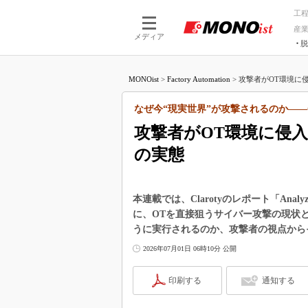
工
産
メディア
脱
つながる技術
AI×技術
MONOist
>
Factory Automation
>
攻撃者がOT環境に侵
つながる工場
AI×設備
つながるサービ
Physical
なぜ今“現実世界”が攻撃されるのか――
攻撃者がOT環境に侵
の実態
本連載では、Clarotyのレポート「Analyz
に、OTを直接狙うサイバー攻撃の現状
うに実行されるのか、攻撃者の視点から
2026年07月01日 06時10分 公開
印刷する
通知する