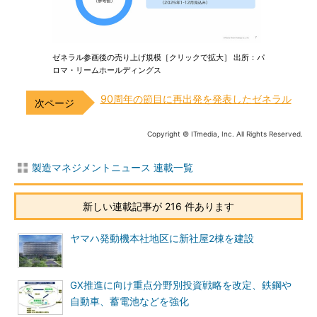
ゼネラル参画後の売り上げ規模［クリックで拡大］ 出所：パ
ロマ・リームホールディングス
90周年の節目に再出発を発表したゼネラル
Copyright © ITmedia, Inc. All Rights Reserved.
製造マネジメントニュース 連載一覧
新しい連載記事が 216 件あります
ヤマハ発動機本社地区に新社屋2棟を建設
GX推進に向け重点分野別投資戦略を改定、鉄鋼や
自動車、蓄電池などを強化