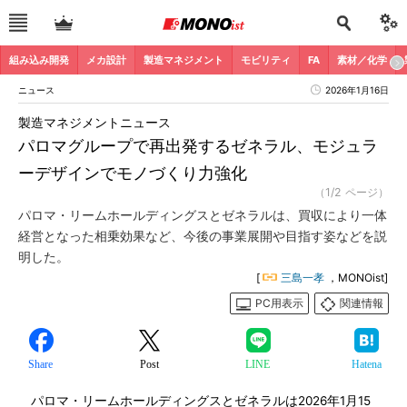
組み込み開発
メカ設計
製造マネジメント
モビリティ
FA
素材／化学
ニュース
2026年1月16日
製造マネジメントニュース
パロマグループで再出発するゼネラル、モジュラ
ーデザインでモノづくり力強化
（1/2 ページ）
パロマ・リームホールディングスとゼネラルは、買収により一体
経営となった相乗効果など、今後の事業展開や目指す姿などを説
明した。
[
三島一孝
，MONOist]
PC用表示
関連情報
Share
Post
LINE
Hatena
パロマ・リームホールディングスとゼネラルは2026年1月15