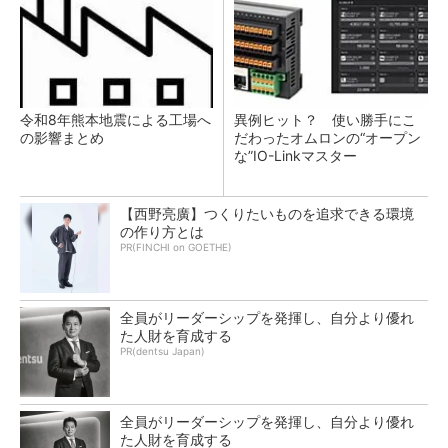
令和8年熊本地震による工場へ
異例ヒット？ 使い勝手にこ
の影響まとめ
だわったオムロンの“オープン
な”IO-Linkマスター
【西野亮廣】つくりたいものを追求できる環境
の作り方とは
PR(FINCHI on GOETHE)
全員がリーダーシップを発揮し、自分より優れ
た人財を育成する
PR(dentsu Japan)
全員がリーダーシップを発揮し、自分より優れ
た人財を育成する