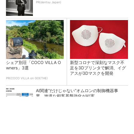
PR(dentsu Japan)
シェア別荘「COCO VILLA O
新型コロナで深刻なマスク不
wners」3選
足を3Dプリンタで解消、イグ
アスが3Dマスクを開発
PR(COCO VILLA on GOETHE)
AI関連“だけじゃない”オムロンの制御機器事
業、地道な顧客基盤強化が結実
【レベル14】生成AIを味方に、3D CADを使い
こなそう！