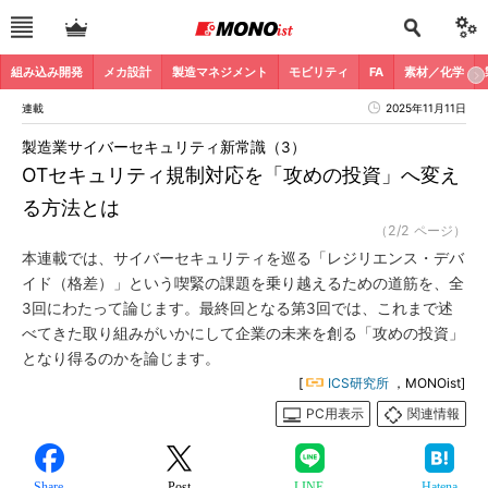
組み込み開発
メカ設計
製造マネジメント
モビリティ
FA
素材／化学
連載
2025年11月11日
製造業サイバーセキュリティ新常識（3）
OTセキュリティ規制対応を「攻めの投資」へ変え
る方法とは
（2/2 ページ）
本連載では、サイバーセキュリティを巡る「レジリエンス・デバ
イド（格差）」という喫緊の課題を乗り越えるための道筋を、全
3回にわたって論じます。最終回となる第3回では、これまで述
べてきた取り組みがいかにして企業の未来を創る「攻めの投資」
となり得るのかを論じます。
[
ICS研究所
，MONOist]
PC用表示
関連情報
Share
Post
LINE
Hatena