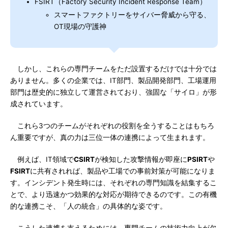
FSIRT（Factory Security Incident Response Team）
スマートファクトリーをサイバー脅威から守る、
OT現場の守護神
しかし、これらの専門チームをただ設置するだけでは十分では
ありません。多くの企業では、IT部門、製品開発部門、工場運用
部門は歴史的に独立して運営されており、強固な「サイロ」が形
成されています。
これら3つのチームがそれぞれの役割を全うすることはもちろ
ん重要ですが、真の力は三位一体の連携によって生まれます。
例えば、IT領域で
CSIRT
が検知した攻撃情報が即座に
PSIRT
や
FSIRT
に共有されれば、製品や工場での事前対策が可能になりま
す。インシデント発生時には、それぞれの専門知識を結集するこ
とで、より迅速かつ効果的な対応が期待できるのです。この有機
的な連携こそ、「人の統合」の具体的な姿です。