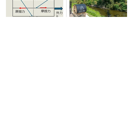
「取りあえずボルトで固定」
シェア別荘「COCO VILLA O
は禁物 締結部設計で押さえ
wners」3選
るべき基本
PR(COCO VILLA on GOETHE)
AI関連“だけじゃない”オムロンの制御機器事
業、地道な顧客基盤強化が結実
シェア別荘「COCO VILLA Owners」3選
PR(COCO VILLA on GOETHE)
SNSアカウントを着実に成長。実はみんなココ
使ってます。
PR(Dreaw合同会社)