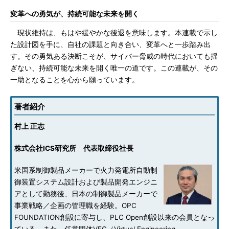
変革への勇気が、持続可能な未来を開く
現状維持は、もはや緩やかな後退を意味します。本連載で示し
た設計図を手に、自社の課題と向き合い、変革へと一歩踏み出
す。その勇気ある決断こそが、サイバー脅威の時代においても揺
ぎない、持続可能な未来を開く唯一の道です。この連載が、その
一助となることを心から願っています。
著者紹介
村上 正志
株式会社ICS研究所 代表取締役社長
米国系制御製品メーカーで火力発電所自動制
御装置システム設計および製品開発エンジニ
アとして勤務後、日本の制御製品メーカーで
事業戦略／企画の管理職を経験。OPC
FOUNDATION創設に寄与し、PLC Open創設以来の会員となっ