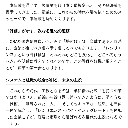
本連載を通じて、製造業を取り巻く環境変化と、その解決策を
提示してきました。最後に、これからの時代を勝ち抜くためのメ
ッセージで、本連載を締めくくります。
「評価」が示す、次なる進化の道筋
CRAや国内新制度がもたらす
「格付け」
は、脅威であると同時
に、企業が進むべき道を示す道しるべでもあります。
「レジリエ
ンス」
という評価軸は、われわれがどこを強化し、どこへ向かう
べきかを明確に教えてくれるのです。この評価を好機と捉えるこ
とが、変革の第一歩となります。
システムと組織の統合が創る、未来の主役
これからの時代、主役となるのは、単に優れた製品を持つ企業
ではありません。前編から繰り返し述べてきたように、堅ろうな
「技術」、訓練された「人」、そしてセキュアな「組織」を三位
一体で統合し、
「レジリエンス・バイ・インテグレート」
を体現
した企業こそが、顧客と市場から選ばれる次世代の主役となるで
しょう。