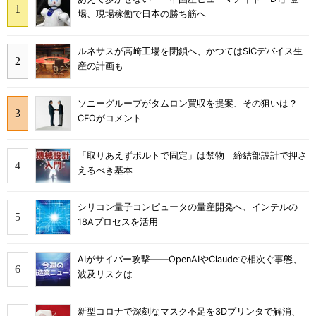
場、現場稼働で日本の勝ち筋へ
ルネサスが高崎工場を閉鎖へ、かつてはSiCデバイス生
産の計画も
ソニーグループがタムロン買収を提案、その狙いは？
CFOがコメント
「取りあえずボルトで固定」は禁物 締結部設計で押さ
えるべき基本
シリコン量子コンピュータの量産開発へ、インテルの
18Aプロセスを活用
AIがサイバー攻撃――OpenAIやClaudeで相次ぐ事態、
波及リスクは
新型コロナで深刻なマスク不足を3Dプリンタで解消、