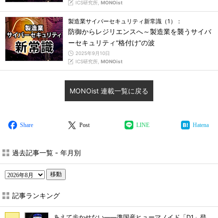
ICS研究所,
MONOist
製造業サイバーセキュリティ新常識（1）：
防御からレジリエンスへ～製造業を襲うサイバ
ーセキュリティ“格付け”の波
2025年9月10日
ICS研究所,
MONOist
MONOist 連載一覧に戻る
Share
Post
LINE
Hatena
過去記事一覧 - 年月別
移動
記事ランキング
あえて歩かせない――準国産ヒューマノイド「D1」登