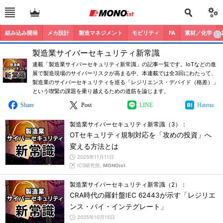
組み込み開発
メカ設計
製造マネジメント
モビリティ
FA
素材／化学
製造業サイバーセキュリティ新常識
連載「製造業サイバーセキュリティ新常識」の記事一覧です。IoTなどの進
展で製造現場のサイバーリスクが高まる中、本連載では全3回にわたって、
製造業のサイバーセキュリティを巡る「レジリエンス・デバイド（格差）」
という喫緊の課題を乗り越えるための道筋を論じます。
Share
Post
LINE
Hatena
製造業サイバーセキュリティ新常識（3）：
OTセキュリティ規制対応を「攻めの投資」へ
変える方法とは
2025年11月11日
ICS研究所,
MONOist
製造業サイバーセキュリティ新常識（2）：
CRA時代の羅針盤IEC 62443が示す「レジリエ
ンス・バイ・インテグレート」
2025年10月15日