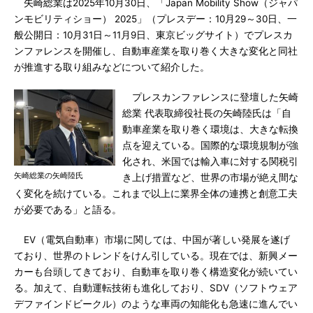
矢崎総業は2025年10月30日、「Japan Mobility Show（ジャパ
ンモビリティショー） 2025」（プレスデー：10月29～30日、一
般公開日：10月31日～11月9日、東京ビッグサイト）でプレスカ
ンファレンスを開催し、自動車産業を取り巻く大きな変化と同社
が推進する取り組みなどについて紹介した。
プレスカンファレンスに登壇した矢崎
総業 代表取締役社長の矢崎陸氏は「自
動車産業を取り巻く環境は、大きな転換
点を迎えている。国際的な環境規制が強
化され、米国では輸入車に対する関税引
矢崎総業の矢崎陸氏
き上げ措置など、世界の市場が絶え間な
く変化を続けている。これまで以上に業界全体の連携と創意工夫
が必要である」と語る。
EV（電気自動車）市場に関しては、中国が著しい発展を遂げ
ており、世界のトレンドをけん引している。現在では、新興メー
カーも台頭してきており、自動車を取り巻く構造変化が続いてい
る。加えて、自動運転技術も進化しており、SDV（ソフトウェア
デファインドビークル）のような車両の知能化も急速に進んでい