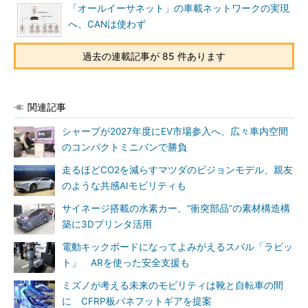
「オールイーサネット」の車載ネットワークの実現
へ、CANは使わず
過去の連載記事が 85 件あります
関連記事
シャープが2027年度にEV市場参入へ、広々車内空間
のコンパクトミニバンで勝負
走るほどCO2を減らすマツダのビジョンモデル、親友
のような共感AIモビリティも
サイネージ搭載の水素カー、“衝突部品”の素材構造構
築に3Dプリンタ活用
電動キックボードになってよみがえるスバル「ラビッ
ト」 ARを使った安全支援も
ミズノが考える未来のモビリティは靴と自転車の間
に CFRP板バネフットギアを提案