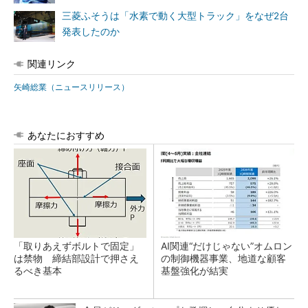
三菱ふそうは「水素で動く大型トラック」をなぜ2台
発表したのか
関連リンク
矢崎総業（ニュースリリース）
あなたにおすすめ
「取りあえずボルトで固定」
AI関連“だけじゃない”オムロン
は禁物 締結部設計で押さえ
の制御機器事業、地道な顧客
るべき基本
基盤強化が結実