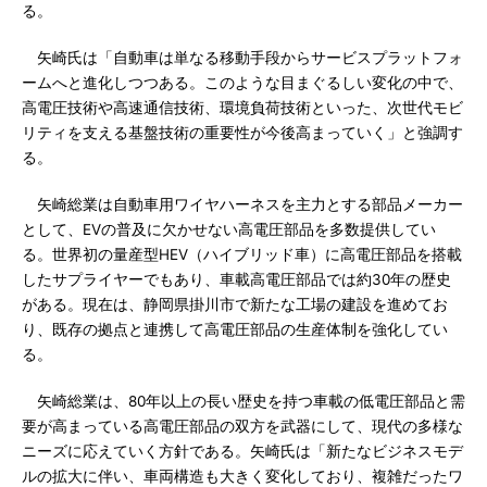
る。
矢崎氏は「自動車は単なる移動手段からサービスプラットフォ
ームへと進化しつつある。このような目まぐるしい変化の中で、
高電圧技術や高速通信技術、環境負荷技術といった、次世代モビ
リティを支える基盤技術の重要性が今後高まっていく」と強調す
る。
矢崎総業は自動車用ワイヤハーネスを主力とする部品メーカー
として、EVの普及に欠かせない高電圧部品を多数提供してい
る。世界初の量産型HEV（ハイブリッド車）に高電圧部品を搭載
したサプライヤーでもあり、車載高電圧部品では約30年の歴史
がある。現在は、静岡県掛川市で新たな工場の建設を進めてお
り、既存の拠点と連携して高電圧部品の生産体制を強化してい
る。
矢崎総業は、80年以上の長い歴史を持つ車載の低電圧部品と需
要が高まっている高電圧部品の双方を武器にして、現代の多様な
ニーズに応えていく方針である。矢崎氏は「新たなビジネスモデ
ルの拡大に伴い、車両構造も大きく変化しており、複雑だったワ