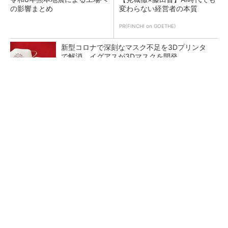
の影響まとめ
変わらない経営者の本質
PR(FINCHI on GOETHE)
新型コロナで深刻なマスク不足を3Dプリンタ
で解消、イグアスが3Dマスクを開発
【レベル14】生成AIを味方に、3D CADを使い
こなそう！
狭小な駐車場に、シャープがポールカメラ式製
品発表 市場シェア10％目指す