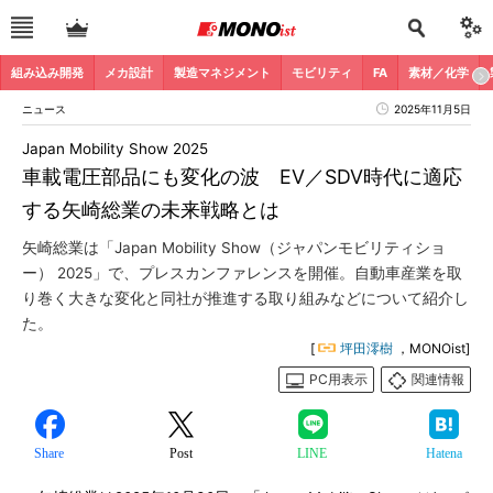
組み込み開発
メカ設計
製造マネジメント
モビリティ
FA
素材／化学
ニュース
2025年11月5日
Japan Mobility Show 2025
車載電圧部品にも変化の波 EV／SDV時代に適応
する矢崎総業の未来戦略とは
矢崎総業は「Japan Mobility Show（ジャパンモビリティショ
ー） 2025」で、プレスカンファレンスを開催。自動車産業を取
り巻く大きな変化と同社が推進する取り組みなどについて紹介し
た。
[
坪田澪樹
，MONOist]
PC用表示
関連情報
Share
Post
LINE
Hatena