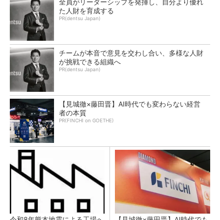
全員がリーダーシップを発揮し、自分より優れ
た人財を育成する
PR(dentsu Japan)
チームが本音で意見を交わし合い、多様な人財
が挑戦できる組織へ
PR(dentsu Japan)
【見城徹×藤田晋】AI時代でも変わらない経営
者の本質
PR(FINCHI on GOETHE)
令和8年熊本地震による工場へ
【見城徹×藤田晋】AI時代でも