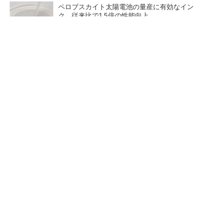
ペロブスカイト太陽電池の量産に有効なイン
ク、従来比で1.5倍の性能向上
【見城徹×藤田晋】AI時代でも変わらない経営
者の本質
PR(FINCHI on GOETHE)
【レベル14】生成AIを味方に、3D CADを使い
こなそう！