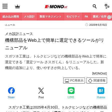
組み込み開発
メカ設計
製造マネジメント
モビリティ
FA
素材／化学
ニュース
2025年5月15日
メカ設計ニュース
機構部品をWeb上で簡単に選定できるツールがリ
ニューアル
スガツネ工業は、トルクヒンジなどの機構部品をWeb上で簡単に
選定できる「選定ツール さスガくん」をリニューアルした。新
機能の追加により、使いやすさが向上している。
[MONOist]
PC用表示
関連情報
Share
Post
LINE
Hatena
スガツネ工業は2025年4月30日、トルクヒンジなどの機構部品