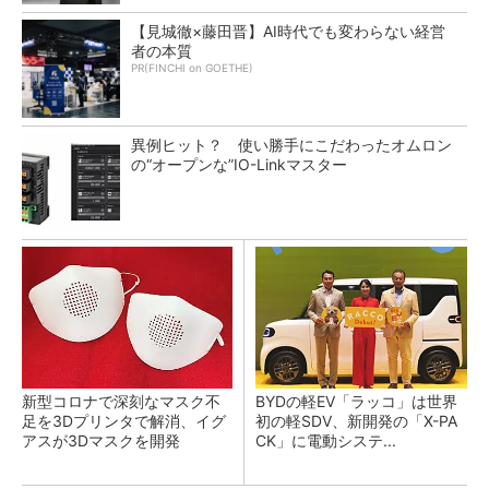
【見城徹×藤田晋】AI時代でも変わらない経営
者の本質
PR(FINCHI on GOETHE)
異例ヒット？ 使い勝手にこだわったオムロン
の“オープンな”IO-Linkマスター
新型コロナで深刻なマスク不
BYDの軽EV「ラッコ」は世界
足を3Dプリンタで解消、イグ
初の軽SDV、新開発の「X-PA
アスが3Dマスクを開発
CK」に電動システ...