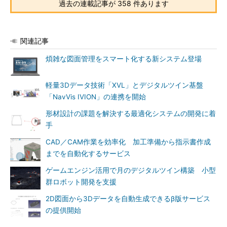
過去の連載記事が 358 件あります
関連記事
煩雑な図面管理をスマート化する新システム登場
軽量3Dデータ技術「XVL」とデジタルツイン基盤
「NavVis IVION」の連携を開始
形材設計の課題を解決する最適化システムの開発に着
手
CAD／CAM作業を効率化 加工準備から指示書作成
までを自動化するサービス
ゲームエンジン活用で月のデジタルツイン構築 小型
群ロボット開発を支援
2D図面から3Dデータを自動生成できるβ版サービス
の提供開始