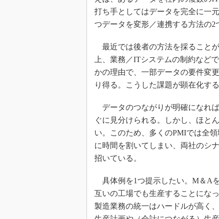
打ち手としてはデータを完全に一元
つデータを変形／連携する方法の2
最近では後者の方法を採ることが
上、業務／ITシステムの制約など
かの理由で、一部データの要件変
り得る。こうした課題が顕在化する
データのつながりが明確になれば
ぐに見分けられる。しかし、ほと
い。このため、多くのPMIでは全
に時間を割いてしまい、両社のシ
招いている。
具体例を1つ提示したい。M＆A
互いの工場でも生産することにな
製造業務の統一はハードルが高く、
生産計画や（会計につながる）生