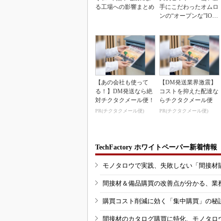
る工場への影響まとめ
手にこだわったオムロ
ンの“オープンな”IO-L
inkマスター
【あの会社も使って
【DM発送業界激震】
る！】DM発送なら絶
コストを抑えた配達な
対チクタクメール便！
らチクタクメール便
PR(チクタクメール便)
PR(チクタクメール便)
TechFactory ホワイトペーパー新着情報
モノタロウで実践、失敗しない「間接材
間接材＆備品購買の改善点が分かる、業
購買コスト削減に効く「集中購買」の秘
間接材のカタログ購買に特化、モノタロ