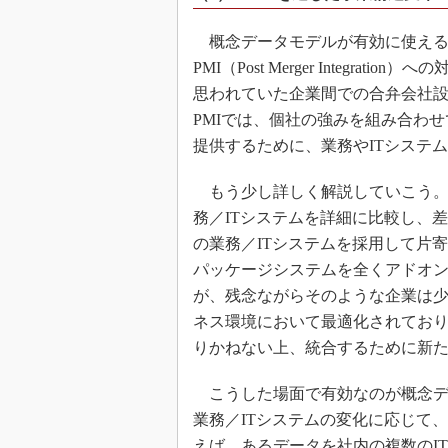
概念データモデルが有効に使える
PMI（Post Merger Integratio
思われていた企業間での合弁会社
PMIでは、個社の強みを組み合わ
提供するために、業務やITシステ
もう少し詳しく解説していこう。P
務／ITシステムを詳細に比較し、
の業務／ITシステムを採用して片
パッケージシステムを全くアドオ
が、残念ながらそのような企業は少
ネス環境において最適化されてお
りかねない上、統合するために新た
こうした場面で有効なのが概念デ
業務／ITシステムの変化に応じて
えば、あるデータを社内の複数のI