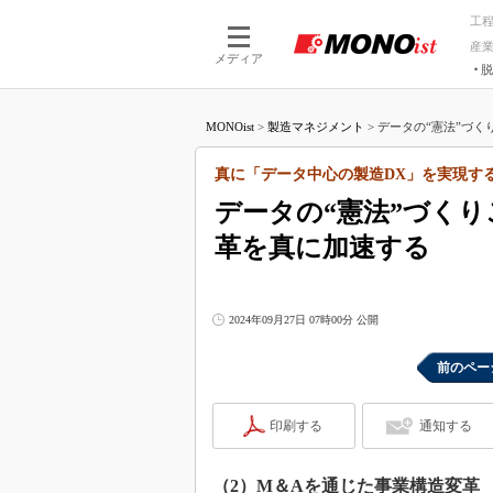
工
産
メディア
脱
つながる技術
AI×技術
MONOist
>
製造マネジメント
>
データの“憲法”づく
つながる工場
AI×設備
つながるサービ
Physical
真に「データ中心の製造DX」を実現す
データの“憲法”づく
革を真に加速する
2024年09月27日 07時00分 公開
前のペー
印刷する
通知する
（2）M＆Aを通じた事業構造変革