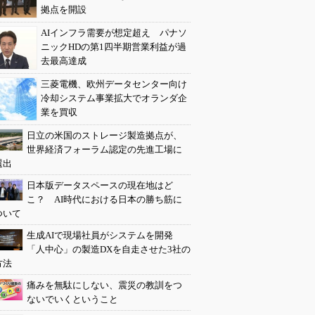
拠点を開設
AIインフラ需要が想定超え パナソ
ニックHDの第1四半期営業利益が過
去最高達成
三菱電機、欧州データセンター向け
冷却システム事業拡大でオランダ企
業を買収
日立の米国のストレージ製造拠点が、
世界経済フォーラム認定の先進工場に
選出
日本版データスペースの現在地はど
こ？ AI時代における日本の勝ち筋に
ついて
生成AIで現場社員がシステムを開発
「人中心」の製造DXを自走させた3社の
方法
痛みを無駄にしない、震災の教訓をつ
ないでいくということ