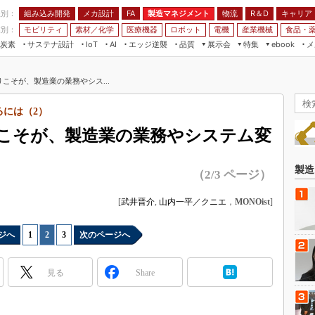
程別：
組み込み開発
メカ設計
製造マネジメント
物流
R＆D
キャリア
FA
業別：
モビリティ
素材／化学
医療機器
ロボット
電機
産業機械
食品・
炭素
サステナ設計
エッジ逆襲
品質
展示会
特集
メ
IoT
AI
ebook
伝承
組み込み開発
CEATEC
読者調査まとめ
編集後記
りこそが、製造業の業務やシス...
JIMTOF
保全
メカ設計
つながるクルマ
組込み/エッジ コンピューティング
ス
 AI
製造マネジメント
5G
るには（2）
展＆IoT/5Gソリューション展
VR／AR
FA
りこそが、製造業の業務やシステム変
IIFES
モビリティ
フィールドサービス
国際ロボット展
素材／化学
FPGA
製造
（2/3 ページ）
ジャパンモビリティショー
組み込み画像技術
TECHNO-FRONTIER
[
武井晋介
,
山内一平／クニエ
，
MONOist
]
組み込みモデリング
人テク展
Windows Embedded
ジへ
1
|
2
|
3
次のページへ
スマート工場EXPO
車載ソフト開発
EdgeTech+
見る
Share
ISO26262
日本ものづくりワールド
無償設計ツール
AUTOMOTIVE WORLD