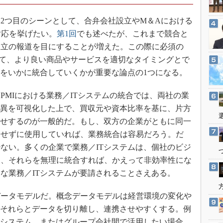
3Dプリンタ
産業オープンネット展
デジタルツインとCAE
2つ目のシーンとして、合弁会社設立やM＆Aにおける
n）への対応を挙げたい。
第1回
でも述べたが、これまで競合と
S＆OP
設立の報道を目にすることが増えた。この際に必須の
インダストリー4.0
せて、より良い商品やサービスを適切なタイミングとで
イノベーション
ムをいかに統合していくかが重要な論点の1つになる。
製造業ビッグデータ
MIにおける業務／ITシステムの統合では、両社の業
メイドインジャパン
差異を可視化した上で、買収元や資本比率を基に、片方
植物工場
寄せするのが一般的だ。もし、双方の企業がともに同一
知財マネジメント
ンせずに使用していれば、業務統合は容易だろう。だ
海外生産
ない。多くの企業で業務／ITシステムは、個社のビジ
グローバル設計・開発
り、それらを無理に統合すれば、かえって非効率性にな
な業務／ITシステムが要請されることさえある。
制御セキュリティ
新型コロナへの対応
ータモデルだ。概念データモデルは経営環境の変化や
、それらとデータを切り離し、連携させやすくする。例
Tシステム、またはグループ会社間で活用したい場合、