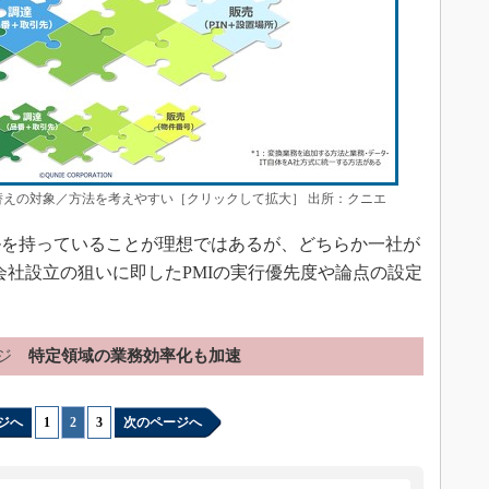
替えの対象／方法を考えやすい［クリックして拡大］ 出所：クニエ
を持っていることが理想ではあるが、どちらか一社が
会社設立の狙いに即したPMIの実行優先度や論点の設定
ジ
特定領域の業務効率化も加速
ジへ
1
|
2
|
3
次のページへ