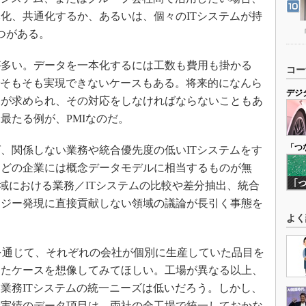
化、共通化するか、あるいは、個々のITシステムが持
つがある。
多い。データを一本化するには工数も費用も掛かる
コー
でそもそも実現できないケースもある。将来的になんら
デジ
更が求められ、その対応をしなければならないこともあ
最たる例が、PMIなのだ。
「つ
、関係しない業務や統合優先度の低いITシステムをす
んどの企業には概念データモデルに相当するものが無
領域における業務／ITシステムの比較や差分抽出、統合
ナジー発現に直接貢献しない領域の議論が長引く事態を
よく
を通じて、それぞれの会社が個別に生産していた品目を
ったケースを想像してみてほしい。工場が異なる以上、
業務ITシステムの統一ニーズは低いだろう。しかし、
産実績のデータ項目は、両社の全工場で統一しておかな