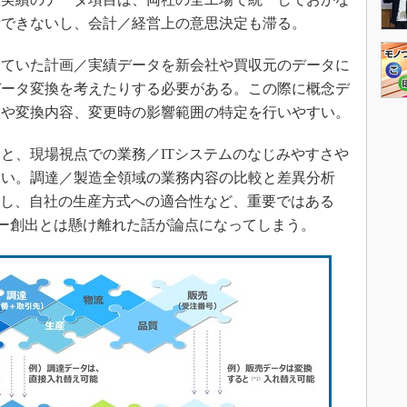
断できないし、会計／経営上の意思決定も滞る。
ていた計画／実績データを新会社や買収元のデータに
データ変換を考えたりする必要がある。この際に概念デ
較や変換内容、変更時の影響範囲の特定を行いやすい。
と、現場視点での業務／ITシステムのなじみやすさや
ない。調達／製造全領域の業務内容の比較と差異分析
あし、自社の生産方式への適合性など、重要ではある
ー創出とは懸け離れた話が論点になってしまう。