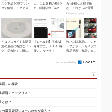
スク不足を3Dプリン
コ」は世界初の軽SD
力×多様な才能で挑
タで解消、イグアスが
V、新開発の「X-PAC
む、これからの電通
3Dマスクを開発
K」に電動システ...
PR(dentsu Japan)
ペロブスカイト太陽電
【レベル14】生成AI
狭小な駐車場に、シャ
池の量産に有効なイン
を味方に、3D CADを
ープがポールカメラ式
ク、従来比で1.5倍の
使いこなそう！
製品発表 市場シェア
性能向上
10％目指す
Recommended by
PR
購買」の秘訣
務課題チェックリスト
訣とは？
ウの購買管理システムは何が違う？