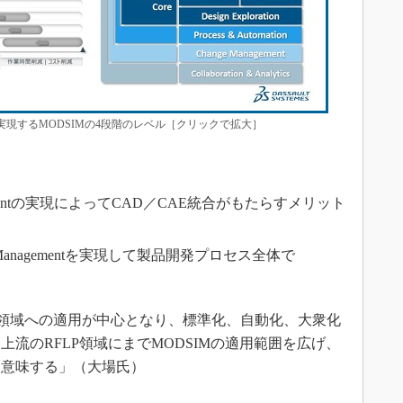
ムで実現するMODSIMの4段階のレベル［クリックで拡大］
anagementの実現によってCAD／CAE統合がもたらすメリット
ogram Managementを実現して製品開発プロセス全体で
R領域への適用が中心となり、標準化、自動化、大衆化
流のRFLP領域にまでMODSIMの適用範囲を広げ、
を意味する」（大場氏）