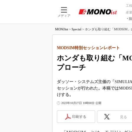
工
産
メディア
脱
つながる技術
AI×技術
MONOist
>
Special
>
ホンダも取り組む「MODSIM」
つながる工場
AI×設備
つながるサービ
Physical
MODSIM特別セッションレポート
ホンダも取り組む「MO
プローチ
ダッソー・システムズ主催の「SIMULIA Comm
セッションが行われた。本稿ではMOD
けする。
2023年10月27日 10時00分 公開
印刷する
見る