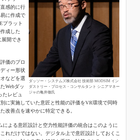
が直感的に行
容易に作成で
NCEプラット
が作成した
に展開でき
評価のプロ
ボディー形状
リオなどを選
ダッソー・システムズ株式会社 技術部 MODSIM イン
たWebダッ
ダストリー・プロセス・コンサルタント シニアマネー
ジャの亀井徹氏
ったレビュ
別に実施していた意匠と性能の評価をVR環境で同時
した改善点を速やかに特定できる。
ォームによる意匠設計と空力性能評価の統合はこのように
、これだけではない。デジタル上で意匠設計しておくこ