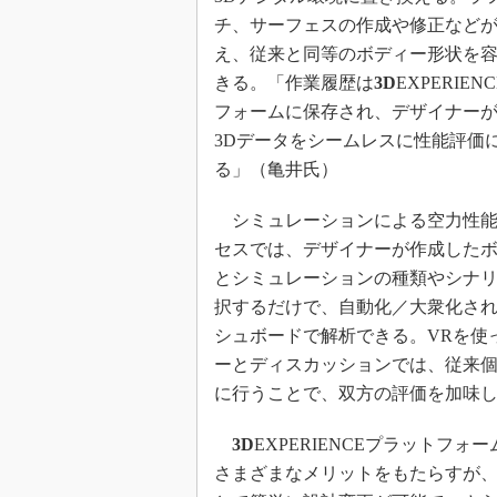
チ、サーフェスの作成や修正など
え、従来と同等のボディー形状を
きる。「作業履歴は
3D
EXPERIE
フォームに保存され、デザイナー
3Dデータをシームレスに性能評価
る」（亀井氏）
シミュレーションによる空力性能
セスでは、デザイナーが作成した
とシミュレーションの種類やシナ
択するだけで、自動化／大衆化され
シュボードで解析できる。VRを使
ーとディスカッションでは、従来個
に行うことで、双方の評価を加味
3D
EXPERIENCEプラットフ
さまざまなメリットをもたらすが