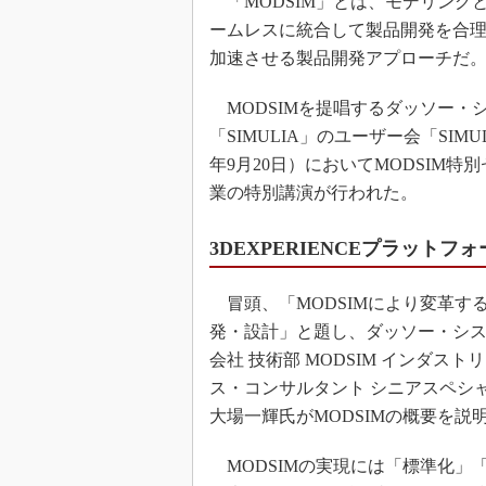
「MODSIM」とは、モデリング
ームレスに統合して製品開発を合
加速させる製品開発アプローチだ
MODSIMを提唱するダッソー・
「SIMULIA」のユーザー会「SIMULIA Co
年9月20日）においてMODSIM特
業の特別講演が行われた。
3DEXPERIENCEプラットフ
冒頭、「MODSIMにより変革す
発・設計」と題し、ダッソー・シ
会社 技術部 MODSIM インダスト
ス・コンサルタント シニアスペシ
大場一輝氏がMODSIMの概要を説
MODSIMの実現には「標準化」