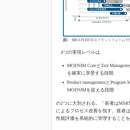
図1
3D
EXPERIENCEプラットフォー
4つの実現レベルは、
MODSIM CoreとTest M
を確実に享受する段階
Product managementとPr
MODSIMを捉える段階
の2つに大別される。「前者はMS
によるプロセス改善を指す。後者は上
性能評価を系統的に管理すること