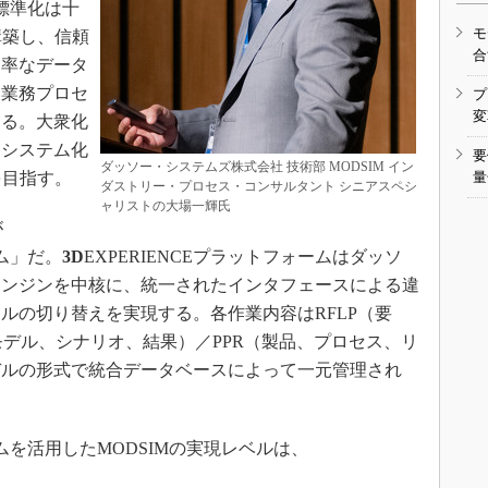
標準化は十
モ
構築し、信頼
合
効率なデータ
を業務プロセ
プ
変
する。大衆化
、システム化
要
ダッソー・システムズ株式会社 技術部 MODSIM イン
を目指す。
量
ダストリー・プロセス・コンサルタント シニアスペシ
ャリストの大場一輝氏
が
ーム」だ。
3D
EXPERIENCEプラットフォームはダッソ
エンジンを中核に、統一されたインタフェースによる違
ルの切り替えを実現する。各作業内容はRFLP（要
モデル、シナリオ、結果）／PPR（製品、プロセス、リ
デルの形式で統合データベースによって一元管理され
ームを活用したMODSIMの実現レベルは、