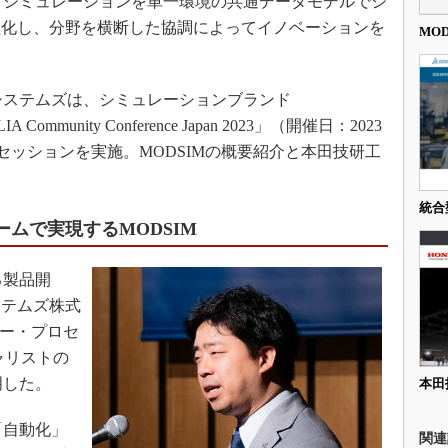
とシミュレーションを単一環境の共通データモデルでシ
3Dプリンタ
産業オープンネット展
理化し、分野を横断した協調によってイノベーションを
MO
デジタルツインとCAE
。
S＆OP
システムズは、シミュレーションブランド
インダストリー4.0
mmunity Conference Japan 2023」（開催日：2023
イノベーション
別セッションを実施。MODSIMの概要紹介と本田技研工
製造業ビッグデータ
メイドインジャパン
統合
植物工場
ォームで実現するMODSIM
知財マネジメント
る製品開
海外生産
ステムズ株式
グローバル設計・開発
リー・プロセ
制御セキュリティ
ャリストの
新型コロナへの対応
明した。
本田
「自動化」
関連