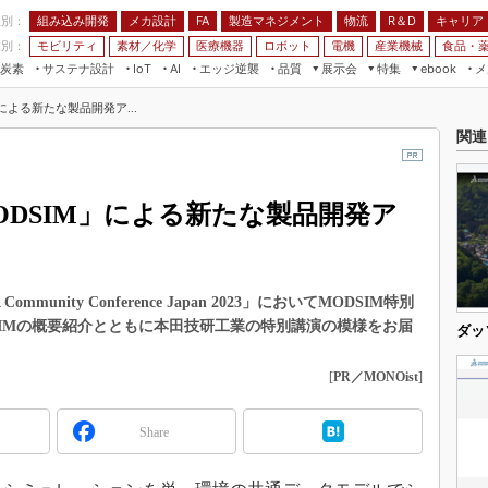
程別：
組み込み開発
メカ設計
製造マネジメント
物流
R＆D
キャリア
FA
業別：
モビリティ
素材／化学
医療機器
ロボット
電機
産業機械
食品・
炭素
サステナ設計
エッジ逆襲
品質
展示会
特集
メ
IoT
AI
ebook
伝承
組み込み開発
CEATEC
読者調査まとめ
編集後記
による新たな製品開発ア...
JIMTOF
保全
メカ設計
つながるクルマ
関連
組込み/エッジ コンピューティング
ス
 AI
製造マネジメント
5G
展＆IoT/5Gソリューション展
VR／AR
FA
DSIM」による新たな製品開発ア
IIFES
モビリティ
フィールドサービス
国際ロボット展
素材／化学
FPGA
ジャパンモビリティショー
組み込み画像技術
unity Conference Japan 2023」においてMODSIM特別
TECHNO-FRONTIER
SIMの概要紹介とともに本田技研工業の特別講演の模様をお届
組み込みモデリング
ダッ
人テク展
Windows Embedded
スマート工場EXPO
[
PR／MONOist
]
車載ソフト開発
EdgeTech+
ISO26262
Share
日本ものづくりワールド
無償設計ツール
AUTOMOTIVE WORLD