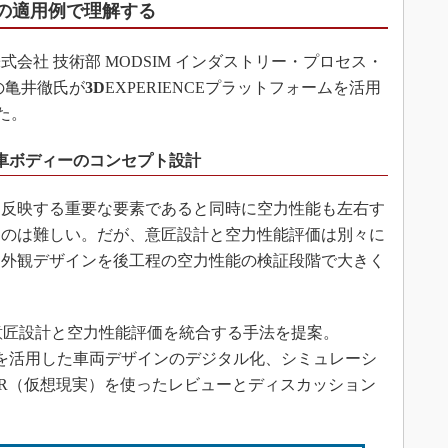
つの適用例で理解する
社 技術部 MODSIM インダストリー・プロセス・
の亀井徹氏が
3D
EXPERIENCEプラットフォームを活用
た。
車ボディーのコンセプト設計
反映する重要な要素であると同時に空力性能も左右す
るのは難しい。だが、意匠設計と空力性能評価は別々に
た外観デザインを後工程の空力性能の検証段階で大きく
意匠設計と空力性能評価を統合する手法を提案。
ームを活用した車両デザインのデジタル化、シミュレーシ
R（仮想現実）を使ったレビューとディスカッション
。