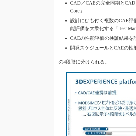
CAD／CAEの完全同期とCA
Core」
設計にひも付く複数のCAE評
能評価を大衆化する「Test Mana
CAEの性能評価の検証結果を設計要
開発スケジュールとCAEの性能評価
の4段階に分けられる。