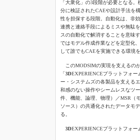
「大衆化」の3段階が必要となる。
分に検証されたCAEや設計手法を
性を担保する段階。自動化は、非
連携と連絡手段によるミスや無駄
スの自動化で解消することを意味
ではモデル作成作業などを定型化
して誰でもCAEを実施できる環境
このMODSIMの実現を支えるの
「
3D
EXPERIENCEプラットフォ
ー・システムズの各製品を支える
和感のない操作やシームレスなツー
件、機能、論理、物理）／MSR（
ソース）の共通化されたデータモ
る。
3D
EXPERIENCEプラットフォ