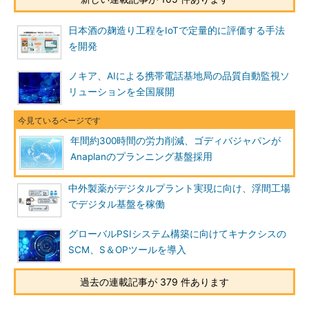
日本酒の麹造り工程をIoTで定量的に評価する手法
を開発
ノキア、AIによる携帯電話基地局の品質自動監視ソ
リューションを全国展開
年間約300時間の労力削減、ゴディバジャパンが
Anaplanのプランニング基盤採用
中外製薬がデジタルプラント実現に向け、浮間工場
でデジタル基盤を稼働
グローバルPSIシステム構築に向けてキナクシスの
SCM、S＆OPツールを導入
過去の連載記事が 379 件あります