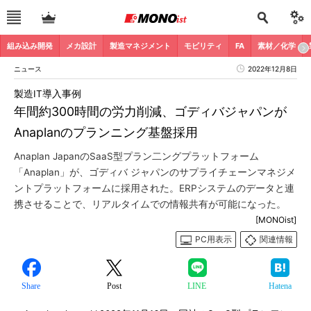
組み込み開発
メカ設計
製造マネジメント
モビリティ
FA
素材／化学
ニュース
2022年12月8日
製造IT導入事例
年間約300時間の労力削減、ゴディバジャパンが
Anaplanのプランニング基盤採用
Anaplan JapanのSaaS型プラン二ングプラットフォーム
「Anaplan」が、ゴディバ ジャパンのサプライチェーンマネジメ
ントプラットフォームに採用された。ERPシステムのデータと連
携させることで、リアルタイムでの情報共有が可能になった。
[MONOist]
PC用表示
関連情報
Share
Post
LINE
Hatena