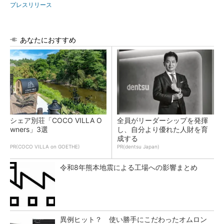
プレスリリース
あなたにおすすめ
シェア別荘「COCO VILLA O
全員がリーダーシップを発揮
wners」3選
し、自分より優れた人財を育
成する
PR(COCO VILLA on GOETHE)
PR(dentsu Japan)
令和8年熊本地震による工場への影響まとめ
異例ヒット？ 使い勝手にこだわったオムロン