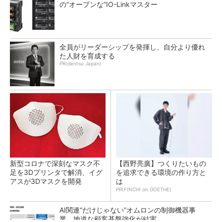
の“オープンな”IO-Linkマスター
全員がリーダーシップを発揮し、自分より優れ
た人財を育成する
PR(dentsu Japan)
新型コロナで深刻なマスク不
【西野亮廣】つくりたいもの
足を3Dプリンタで解消、イグ
を追求できる環境の作り方と
アスが3Dマスクを開発
は
PR(FINCHI on GOETHE)
AI関連“だけじゃない”オムロンの制御機器事
業、地道な顧客基盤強化が結実