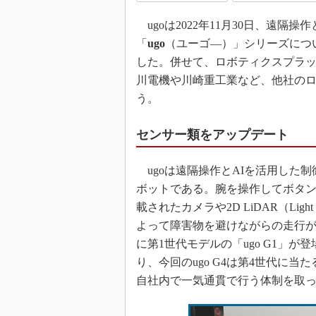
ugoは2022年11月30日、遠隔
「
ugo
（ユーゴ―）」シリーズにつ
した。併せて、ロボティクスプラ
川電機や川崎重工業など、他社の
う。
センサー類をアップデート
ugoは遠隔操作とAIを活用した
ボットである。腕を操作してボタ
載されたカメラや2D LiDAR（Light 
よって障害物を避けながらの走行が可
に第1世代モデルの「ugo G1」
り、今回のugo G4は第4世代に
自社内で一気通貫で行う体制を取