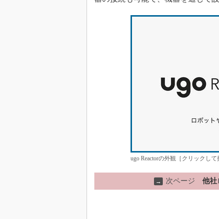
ugo Reactorの外観［クリックし
次ページ
他社
→