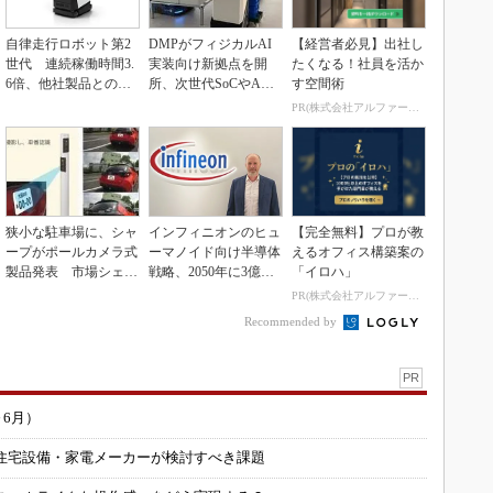
自律走行ロボット第2
DMPがフィジカルAI
【経営者必見】出社し
世代 連続稼働時間3.
実装向け新拠点を開
たくなる！社員を活か
6倍、他社製品との連
所、次世代SoCやAM
す空間術
携も可能
Rデモを披露
PR(株式会社アルファーテクノ)
狭小な駐車場に、シャ
インフィニオンのヒュ
【完全無料】プロが教
ープがポールカメラ式
ーマノイド向け半導体
えるオフィス構築案の
製品発表 市場シェア
戦略、2050年に3億台
「イロハ」
10％目指す
の市場を捉える
PR(株式会社アルファーテクノ)
Recommended by
PR
～6月）
住宅設備・家電メーカーが検討すべき課題