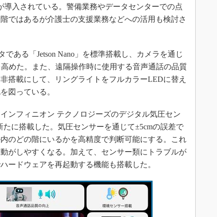
0台が導入されている。警備業務やデータセンターでの点
段階ではあるが介護士の支援業務などへの活用も検討さ
ータである「Jetson Nano」を標準搭載し、カメラを通じ
を高めた。また、遠隔操作時に使用する音声通話の品質
非搭載にして、リングライトをフルカラーLEDに替え
化を図っている。
インフィニオン テクノロジーズのデジタル気圧セン
を新たに搭載した。気圧センサーを通じて±5cmの誤差で
ル内のどの階にいるかを高精度で判断可能にする。これ
だ移動がしやすくなる。加えて、センサー類にトラブルが
でハードウェアを再起動する機能も搭載した。