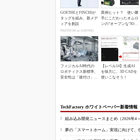
GOETHEとFINCHIが
異例ヒット？ 使い勝
タッグを組み、新メデ
手にこだわったオムロ
ィアを創設
ンの“オープンな”IO-L
inkマスター
PR(FINCHI on GOETHE)
フィジカルAI時代の
【レベル14】生成AI
ロボティクス新標準、
を味方に、3D CADを
安全性は「後付け」で
使いこなそう！
なく「設計の核心」
TechFactory ホワイトペーパー新着情報
組み込み開発ニュースまとめ（2026年4
夢の「スマートホーム」実現に向けて、