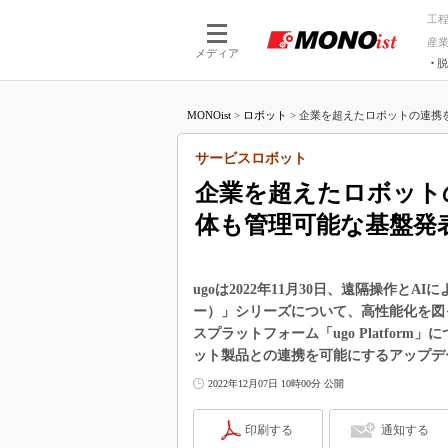
工
産
メディア
脱
つながる技術
AI×技術
MONOist
>
ロボット
>
企業を超えたロボットの連携を、
つながる工場
AI×設備
つながるサービ
Physical
サービスロボット
企業を超えたロボット
体も管理可能な基盤発
ugoは2022年11月30日、遠隔操作と
ー）」シリーズについて、高性能化を図っ
スプラットフォーム「ugo Platfor
ット製品との連携を可能にするアップデ
2022年12月07日 10時00分 公開
印刷する
通知する