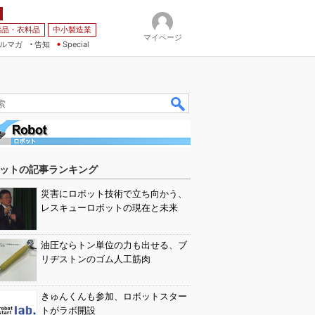
薬品・衣料品
中小製造業
マイページ
ルマガ
告知
Special
ットの記事ランキング
災害にロボット技術で立ち向かう、
レスキューロボットの現在と未来
油圧ならトン単位の力も出せる、ブ
リヂストンのゴム人工筋肉
きゅんくんも参加、ロボットスター
トがラボ開設