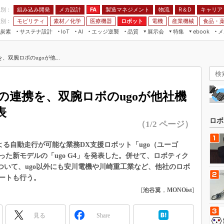
程別：
組み込み開発
メカ設計
製造マネジメント
物流
R＆D
キャリア
FA
業別：
モビリティ
素材／化学
医療機器
ロボット
電機
産業機械
食品・
炭素
サステナ設計
エッジ逆襲
品質
展示会
特集
メ
IoT
AI
ebook
伝承
組み込み開発
CEATEC
読者調査まとめ
編集後記
双腕ロボのugoが他...
JIMTOF
保全
メカ設計
つながるクルマ
組込み/エッジ コンピューティング
ス
 AI
製造マネジメント
5G
展＆IoT/5Gソリューション展
VR／AR
FA
の連携を、双腕ロボのugoが他社機
IIFES
モビリティ
フィールドサービス
表
国際ロボット展
素材／化学
FPGA
ロボ
（1/2 ページ）
ジャパンモビリティショー
組み込み画像技術
TECHNO-FRONTIER
AIによる自動走行が可能な業務DX支援ロボット「ugo（ユーゴ
組み込みモデリング
た新モデルの「ugo G4」を発表した。併せて、ロボティク
人テク展
Windows Embedded
m」について、ugo以外にも安川電機や川崎重工業など、他社のロボ
スマート工場EXPO
ートも行う。
車載ソフト開発
EdgeTech+
[
池谷翼
，
MONOist
]
ISO26262
日本ものづくりワールド
無償設計ツール
見る
Share
AUTOMOTIVE WORLD