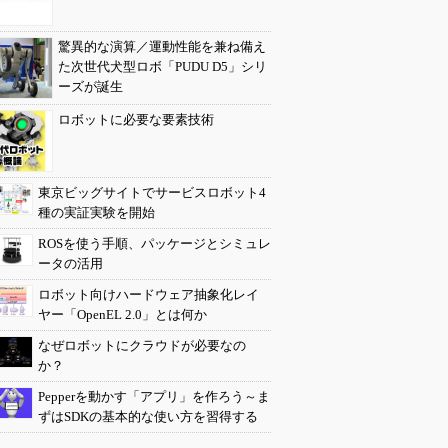
驚異的な演算／運動性能を兼ね備え
た次世代犬型ロボ「PUDU D5」シリ
ーズが誕生
ロボットに必要な要素技術
東京ビッグサイトでサービスロボット4
種の実証実験を開始
ROSを使う手順、パッケージとシミュレ
ータの活用
ロボット向けハードウェア抽象化レイ
ヤー「OpenEL 2.0」とは何か
なぜロボットにクラウドが必要なの
か？
Pepperを動かす「アプリ」を作ろう～ま
ずはSDKの基本的な使い方を習得する