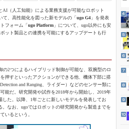
3Dプリンタ
産業オープンネット展
操作とAI（人工知能）による業務支援が可能なロボット
デジタルツインとCAE
いて、高性能化を図った新モデルの「
ugo G4
」を発表
S＆OP
ットフォーム「
ugo Platform
」について、ugo以外にも安
インダストリー4.0
ロボット製品との連携を可能にするアップデートも行
イノベーション
製造業ビッグデータ
メイドインジャパン
植物工場
制御の2つによるハイブリッド制御が可能な、双腕型のロ
知財マネジメント
ンを押すといったアクションができる他、機体下部に搭
海外生産
Detection and Ranging、ライダー）などのセンサー類に
グローバル設計・開発
能だ。研究開発や試作を2018年から開始し、2019年
が登場した。以降、1年ごとに新しいモデルを発表してお
制御セキュリティ
当たる。なお、ugoではロボットの研究開発から製造までを
新型コロナへの対応
っているという。