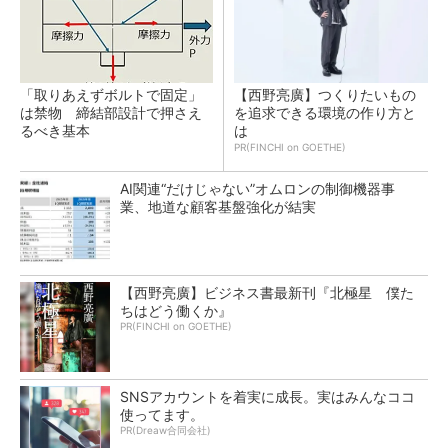
「取りあえずボルトで固定」
【西野亮廣】つくりたいもの
は禁物 締結部設計で押さえ
を追求できる環境の作り方と
るべき基本
は
PR(FINCHI on GOETHE)
AI関連“だけじゃない”オムロンの制御機器事
業、地道な顧客基盤強化が結実
【西野亮廣】ビジネス書最新刊『北極星 僕た
ちはどう働くか』
PR(FINCHI on GOETHE)
SNSアカウントを着実に成長。実はみんなココ
使ってます。
PR(Dreaw合同会社)