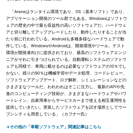
「Areneはランタイム環境であり、OS（基本ソフト）であり、
アプリケーション開発のツール群でもある。Windowsはソフトウ
ェアの歴史の中で最も収益性の高いソフトウェアだ。ハードウェ
アと切り離してアップグレードしたり、動作したりすることが当
たり前に行われている。Androidも多種多様なハードウェアで動
作している。WindowsやAndroidは、開発環境やツール、テスト
環境が開発者向けに提供されており、最高のソフトウェアエンジ
ニアがそれに引きつけられている。自動運転システムのソフトウ
ェアも同様で、車両に載せるのは必要なソフトウェアの10％でし
かない。残りの90％は機械学習やデータ処理、コードレビュー、
ソフトウェアアップデート、ログ解析、シミュレーションなどの
さまざまなツールだ。われわれはそこに注力し、最新のAPIや先
進のコンピューティング技術が、さまざまなハードウェアやパワ
ートレイン、自家用車からサービスカーまで使える相互運用性を
提供していきたい。実装したソフトウェアを試す場所としてウー
ブンシティも用意している」（カフナー氏）
→その他の「車載ソフトウェア」関連記事はこちら