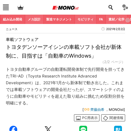
組み込み開発
メカ設計
製造マネジメント
モビリティ
FA
素材／化学
ニュース
2021年2月2日
車載ソフトウェア
トヨタデンソーアイシンの車載ソフト会社が新体
制に、目指すは「自動車のWindows」
（2/2 ページ）
トヨタ自動車グループの自動運転開発体制で先行開発を担ってき
たTRI-AD（Toyota Research Institute Advanced
Development）は、2021年1月から新体制で動き出した。これま
では車載ソフトウェアの開発会社だったが、スマートシティのよ
うに自動車やモビリティを超えた取り組みに挑むため役割分担を
明確にする。
[
齊藤由希
，MONOist]
PC用表示
関連情報