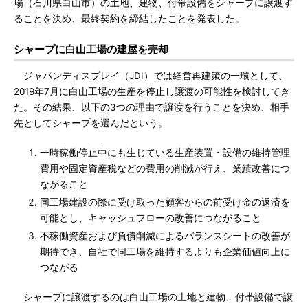
場（石川県白山市）の土地、建物、付帯設備をシャープに譲渡す
ることを決め、最終契約を締結したことを発表した。
シャープに白山工場の建屋を売却
ジャパンディスプレイ（JDI）では経営再建策の一環として、
2019年7月に白山工場の生産を停止し譲渡の可能性を検討してき
た。その結果、以下の3つの理由で譲渡を行うことを決め、相手
先としてシャープを選んだという。
一時稼働停止中にも生じている生産装置・設備の維持管理
費用や固定資産税などの費用の削減が行え、業績改善につ
ながること
同工場建設の際に受け取った顧客からの前受け金の返済を
可能とし、キャッシュフローの改善につながること
不稼働資産および負債削減によるバランスシートの改善が
期待でき、自社で同工場を維持するよりも企業価値向上に
つながる
シャープに譲渡するのは白山工場の土地と建物、付帯設備で譲