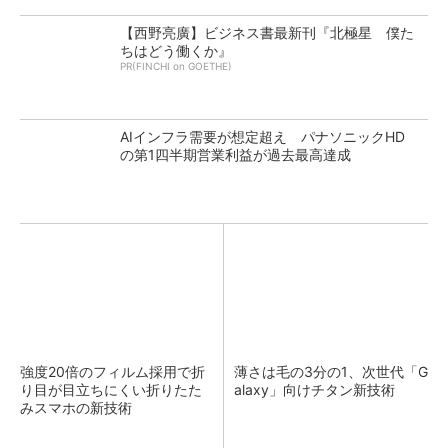
【西野亮廣】ビジネス書最新刊『北極星 僕た
ちはどう働くか』
PR(FINCHI on GOETHE)
AIインフラ需要が想定超え パナソニックHD
の第1四半期営業利益が過去最高達成
強度20倍のフィルム採用で折
薄さは毛の3分の1、次世代「G
り目が目立ちにくい折りたた
alaxy」向けチタン新技術
みスマホの新技術