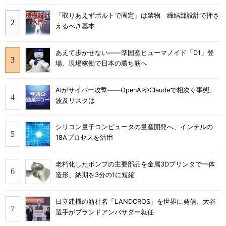
「取りあえずボルトで固定」は禁物 締結部設計で押さ
えるべき基本
あえて歩かせない――準国産ヒューマノイド「D1」登
場、現場稼働で日本の勝ち筋へ
AIがサイバー攻撃――OpenAIやClaudeで相次ぐ事態、
波及リスクは
シリコン量子コンピュータの量産開発へ、インテルの
18Aプロセスを活用
老朽化したポンプの主要部品を金属3Dプリンタで一体
造形、納期を3分の1に短縮
日立建機の新社名「LANDCROS」を世界に発信、大谷
選手がブランドアンバサダー就任