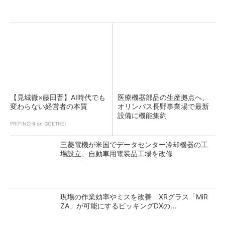
【見城徹×藤田晋】AI時代でも
医療機器部品の生産拠点へ、
変わらない経営者の本質
オリンパス長野事業場で最新
設備に機能集約
PR(FINCHI on GOETHE)
三菱電機が米国でデータセンター冷却機器の工
場設立、自動車用電装品工場を改修
現場の作業効率やミスを改善 XRグラス「MiR
ZA」が可能にするピッキングDXの...