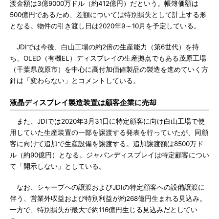
渡金額は3億9000万ドル（約412億円）だという。帳簿価額は
500億円であるため、差額については特別損失として計上する形
となる。物件の引き渡し日は2020年9～10月を予定している。
JDIでは今後、白山工場の約2倍の生産能力（第6世代）を持
ち、OLED（有機EL）ディスプレイの生産拠点でもある茂原工場
（千葉県茂原市）を中心に高付加価値製品の製造を進めていく方
針は「変わらない」とコメントしている。
液晶ディスプレイ製造装置は顧客企業に売却
また、JDIでは2020年3月31日に特定顧客に向け白山工場で使
用していた生産装置の一部を譲渡する発表を行っていたが、同顧
客に向けて追加で生産設備を譲渡する。追加譲渡額は8500万ド
ル（約90億円）となる。ジャパンディスプレイは特定顧客につい
て「開示しない」としている。
なお、シャープへの譲渡およびJDIの特定顧客への設備譲渡に
伴う、営業外収益および特別利益が約268億円生まれる見込み。
一方で、特別損失が最大で約116億円生じる見込みだとしてい