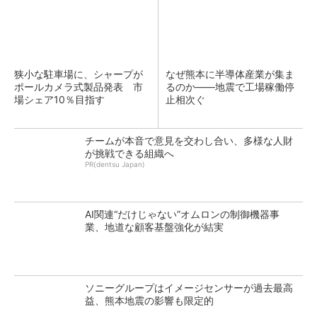
狭小な駐車場に、シャープが
なぜ熊本に半導体産業が集ま
ポールカメラ式製品発表 市
るのか――地震で工場稼働停
場シェア10％目指す
止相次ぐ
チームが本音で意見を交わし合い、多様な人財
が挑戦できる組織へ
PR(dentsu Japan)
AI関連“だけじゃない”オムロンの制御機器事
業、地道な顧客基盤強化が結実
ソニーグループはイメージセンサーが過去最高
益、熊本地震の影響も限定的