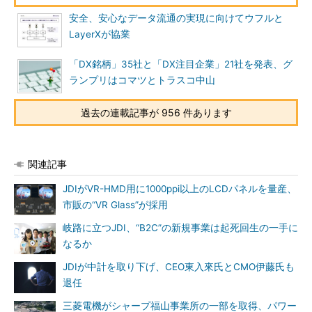
安全、安心なデータ流通の実現に向けてウフルと
LayerXが協業
「DX銘柄」35社と「DX注目企業」21社を発表、グ
ランプリはコマツとトラスコ中山
過去の連載記事が 956 件あります
関連記事
JDIがVR-HMD用に1000ppi以上のLCDパネルを量産、
市販の“VR Glass”が採用
岐路に立つJDI、“B2C”の新規事業は起死回生の一手に
なるか
JDIが中計を取り下げ、CEO東入來氏とCMO伊藤氏も
退任
三菱電機がシャープ福山事業所の一部を取得、パワー