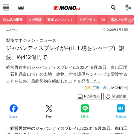
組み込み開発
メカ設計
製造マネジメント
モビリティ
FA
素材／化学
ニュース
2020年8月31日
製造マネジメントニュース
ジャパンディスプレイが白山工場をシャープに譲
渡、約412億円で
経営再建中のジャパンディスプレイは2020年8月28日、白山工場
（石川県白山市）の土地、建物、付帯設備をシャープに譲渡する
ことを決め、最終契約を締結したことを発表した。
[
三島一孝
，MONOist]
PC用表示
関連情報
Share
Post
LINE
Hatena
経営再建中のジャパンディスプレイは2020年8月28日、白山工