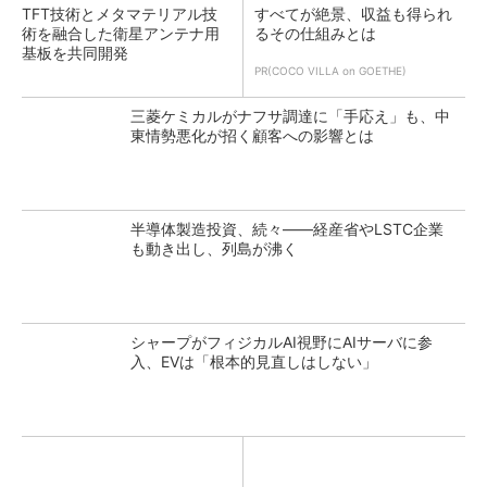
TFT技術とメタマテリアル技
すべてが絶景、収益も得られ
術を融合した衛星アンテナ用
るその仕組みとは
基板を共同開発
PR(COCO VILLA on GOETHE)
三菱ケミカルがナフサ調達に「手応え」も、中
東情勢悪化が招く顧客への影響とは
半導体製造投資、続々――経産省やLSTC企業
も動き出し、列島が沸く
シャープがフィジカルAI視野にAIサーバに参
入、EVは「根本的見直しはしない」