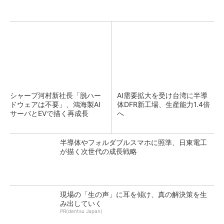
シャープ河村新社長「脱ハー
AI需要拡大を受け台湾に半導
ドウェアは不要」、鴻海製AI
体DFR新工場、生産能力1.4倍
サーバとEVで描く再成長
へ
半導体やフォルダブルスマホに照準、日東電工
が描く次世代の成長戦略
現場の「生の声」に耳を傾け、真の解決策を生
み出していく
PR(dentsu Japan)