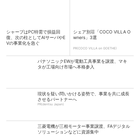
シャープはPC特需で損益回
シェア別荘「COCO VILLA O
復、次の柱としてAIサーバやE
wners」3選
Vの事業化を急ぐ
PR(COCO VILLA on GOETHE)
パナソニックEWが電動工具事業を譲渡、マキ
タが工場向け市場へ本格参入
現状を疑い問いかける姿勢で、事業を共に成長
させるパートナーへ
PR(dentsu Japan)
三菱電機が三相モーター事業譲渡、FAデジタル
ソリューションなどに資源集中