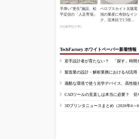
手厚い“更生”施設、松
ペロブスカイト太陽電
平定信の「人足寄場」
池の量産に有効なイン
ク、従来比で1.5倍の
性能向上
PR(國學院大學)
TechFactory ホワイトペーパー新着情報
若手設計者が育たない？ 「探す」時間
製造業の設計・解析業務におけるAI活
過酷な環境で使う光学デバイス、高性能
CADツールの見直しは本当に必要？ 切
3Dプリンタニュースまとめ（2026年4～