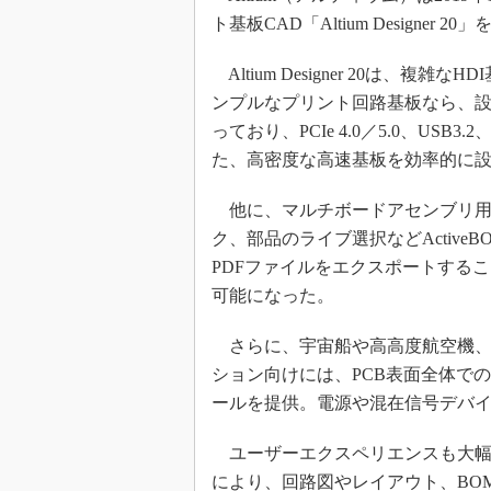
ト基板CAD「Altium Designer 2
Altium Designer 20は、複雑
ンプルなプリント回路基板なら、設
っており、PCIe 4.0／5.0、USB3.
た、高密度な高速基板を効率的に
他に、マルチボードアセンブリ用
ク、部品のライブ選択などActiv
PDFファイルをエクスポートする
可能になった。
さらに、宇宙船や高高度航空機、
ション向けには、PCB表面全体で
ールを提供。電源や混在信号デバ
ユーザーエクスペリエンスも大幅
により、回路図やレイアウト、BOM生成