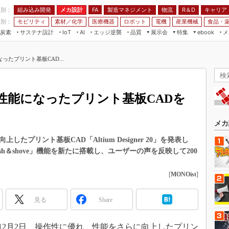
程別：
組み込み開発
メカ設計
製造マネジメント
物流
R＆D
キャリア
FA
業別：
モビリティ
素材／化学
医療機器
ロボット
電機
産業機械
食品・
炭素
サステナ設計
エッジ逆襲
品質
展示会
特集
メ
IoT
AI
ebook
伝承
組み込み開発
CEATEC
読者調査まとめ
編集後記
たプリント基板CAD...
JIMTOF
保全
メカ設計
つながるクルマ
組込み/エッジ コンピューティング
ス
 AI
製造マネジメント
5G
展＆IoT/5Gソリューション展
VR／AR
FA
性能になったプリント基板CADを
IIFES
モビリティ
フィールドサービス
国際ロボット展
素材／化学
FPGA
メカ
ジャパンモビリティショー
組み込み画像技術
したプリント基板CAD「Altium Designer 20」を発表し
TECHNO-FRONTIER
h＆shove」機能を新たに搭載し、ユーザーの声を反映して200
組み込みモデリング
人テク展
Windows Embedded
[
MONOist
]
スマート工場EXPO
車載ソフト開発
EdgeTech+
見る
Share
ISO26262
日本ものづくりワールド
無償設計ツール
AUTOMOTIVE WORLD
9年12月2日、操作性に優れ、性能をさらに向上したプリン