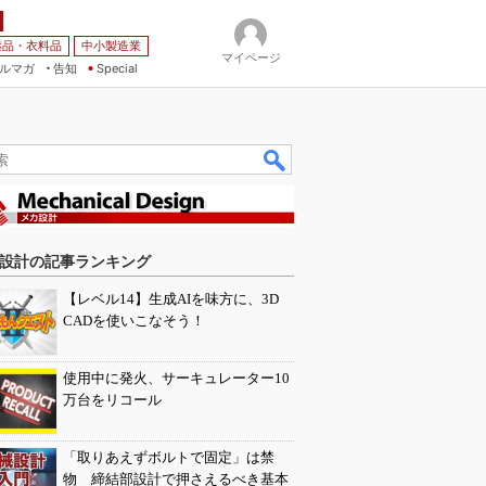
薬品・衣料品
中小製造業
マイページ
ルマガ
告知
Special
設計の記事ランキング
【レベル14】生成AIを味方に、3D
CADを使いこなそう！
使用中に発火、サーキュレーター10
万台をリコール
「取りあえずボルトで固定」は禁
物 締結部設計で押さえるべき基本