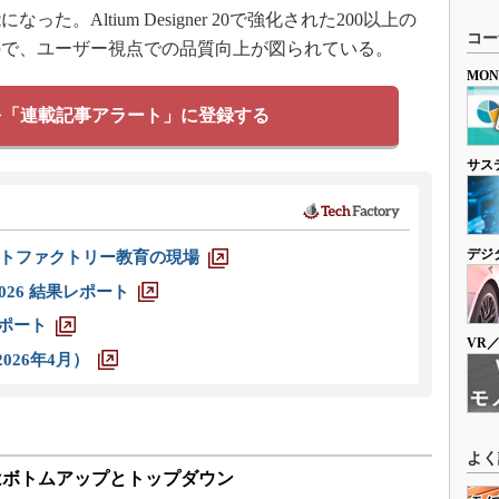
。Altium Designer 20で強化された200以上の
コー
ので、ユーザー視点での品質向上が図られている。
MO
を「連載記事アラート」に登録する
サス
デジ
トファクトリー教育の現場
026 結果レポート
レポート
VR
026年4月）
よく
肝はボトムアップとトップダウン