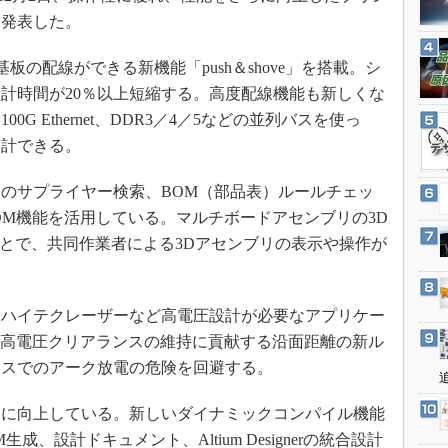
3Dプリンタ
産業オープンネット展
0」を発表した。
デジタルツインとCAE
なHDI基板の配線ができる新機能「push＆shove」を搭載。シ
S＆OP
計時間が20％以上短縮する。高度配線機能も新しくな
インダストリー4.0
2、100G Ethernet、DDR3／4／5などの並列バスを使っ
イノベーション
設計できる。
製造業ビッグデータ
のサプライヤー検索、BOM（部品表）ルールチェッ
メイドインジャパン
eBOM機能を活用している。マルチボードアセンブリの3D
植物工場
ことで、共同作業者による3Dアセンブリの表示や操作が
知財マネジメント
海外生産
ハイテクレーザーなど高電圧設計が必要なアプリケー
グローバル設計・開発
の高電圧クリアランスの維持に貢献する沿面距離の新ル
制御セキュリティ
イスでのアーク放電の危険を回避する。
新型コロナへの対応
に向上している。新しいダイナミックコンパイル機能
、設計ドキュメント、Altium Designerの統合設計