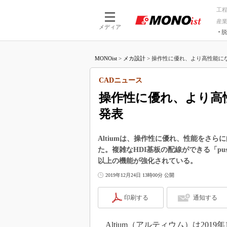
工
産
メディア
脱
つながる技術
AI×技術
MONOist
>
メカ設計
>
操作性に優れ、より高性能になっ
つながる工場
AI×設備
つながるサービ
Physical
CADニュース
操作性に優れ、より高
発表
Altiumは、操作性に優れ、性能をさらに向上
た。複雑なHDI基板の配線ができる「pus
以上の機能が強化されている。
2019年12月24日 13時00分 公開
印刷する
通知する
Altium（アルティウム）は201