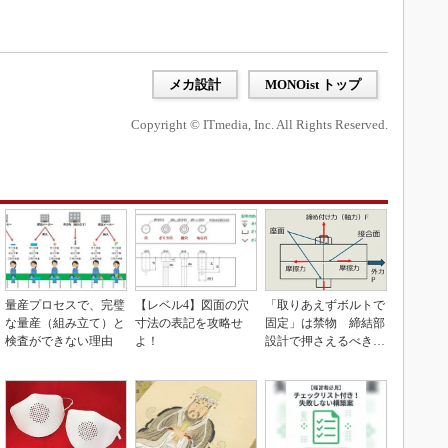
メカ設計
MONOist トップ
Copyright © ITmedia, Inc. All Rights Reserved.
量産プロセスで、完璧
【レベル4】図面の穴
「取りあえずボルトで
な量産（組み立て）と
寸法の表記を攻略せ
固定」は禁物 締結部
検査ができない理由
よ！
設計で押さえるべき基
本