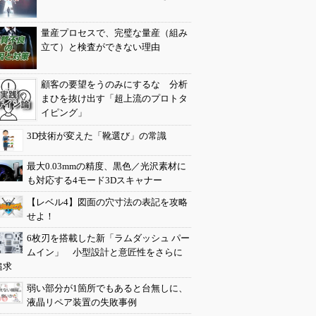
量産プロセスで、完璧な量産（組み
立て）と検査ができない理由
顧客の要望をうのみにするな 分析
まひを抜け出す「超上流のプロトタ
イピング」
3D技術が変えた「靴選び」の常識
最大0.03mmの精度、黒色／光沢素材に
も対応する4モード3Dスキャナー
【レベル4】図面の穴寸法の表記を攻略
せよ！
6枚刃を搭載した新「ラムダッシュ パー
ムイン」 小型設計と意匠性をさらに
追求
弱い部分が1箇所でもあると台無しに、
液晶リペア装置の失敗事例