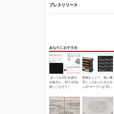
プレスリリース
あなたにおすすめ
【レベル14】生成AI
異例ヒット？ 使い勝
を味方に、3D CADを
手にこだわったオムロ
使いこなそう！
ンの“オープンな”IO-L
inkマスター