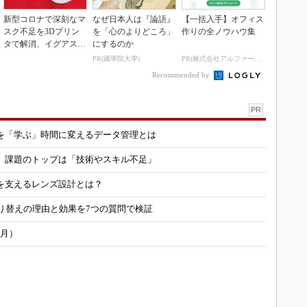
新型コロナで深刻なマ
なぜ日本人は『論語』
【一括入手】オフィス
スク不足を3Dプリン
を「心のよりどころ」
作りの全ノウハウ集
タで解消、イグアスが
にするのか
3Dマスクを開発
PR(國學院大學)
PR(株式会社アルファーテクノ)
Recommended by
PR
を「学ぶ」時間に変えるデータ管理とは
用 課題のトップは「技術やスキル不足」
を支えるレンズ設計とは？
り替えの理由と効果を7つの質問で検証
6月）