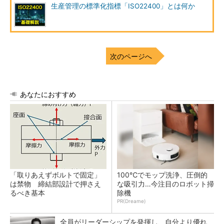
生産管理の標準化指標「ISO22400」とは何か
次のページへ
あなたにおすすめ
「取りあえずボルトで固定」
100℃でモップ洗浄、圧倒的
は禁物 締結部設計で押さえ
な吸引力…今注目のロボット掃
るべき基本
除機
PR(Dreame)
全員がリーダーシップを発揮し、自分より優れ