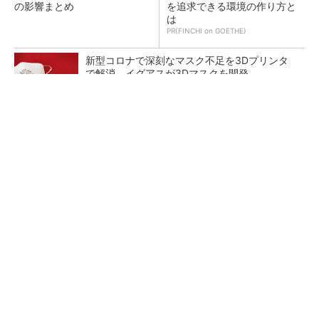
の影響まとめ
を追求できる環境の作り方と
は
PR(FINCHI on GOETHE)
新型コロナで深刻なマスク不足を3Dプリンタ
で解消、イグアスが3Dマスクを開発
【レベル14】生成AIを味方に、3D CADを使い
こなそう！
狭小な駐車場に、シャープがポールカメラ式製
品発表 市場シェア10％目指す