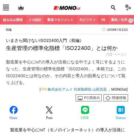
組み込み開発
メカ設計
製造マネジメント
モビリティ
FA
素材／化学
特集
2019年1月22日
いまさら聞けないISO22400入門（前編）
生産管理の標準化指標「ISO22400」とは何か
（1/2 ページ）
製造業を中心にIoTの導入が活発になる中でよく耳にするように
なった、生産管理の標準化指標「ISO22400」。本稿では、この
ISO22400とは何なのか、その内容と導入の効果などについて取
り上げる。
[
株式会社アムイ 代表取締役 山田浩貢
，MONOist]
PC用表示
関連情報
Share
Post
LINE
Hatena
製造業を中心にIoT（モノのインターネット）の導入が活発に