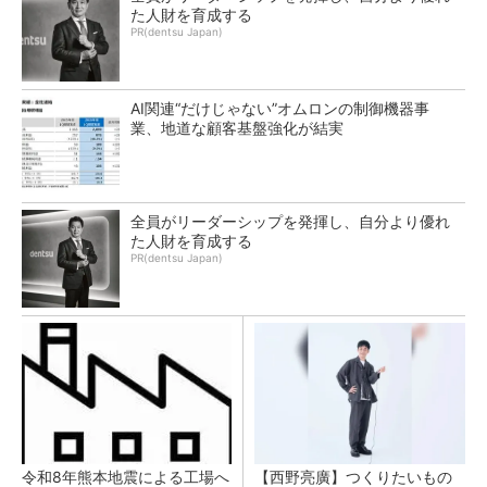
た人財を育成する
PR(dentsu Japan)
AI関連“だけじゃない”オムロンの制御機器事
業、地道な顧客基盤強化が結実
全員がリーダーシップを発揮し、自分より優れ
た人財を育成する
PR(dentsu Japan)
令和8年熊本地震による工場へ
【西野亮廣】つくりたいもの