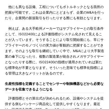
他にも異なる設備、工程についてもボトルネックとなる箇所の
把握が可能です。これは企業内にとどまらず、企業のM&Aを行っ
たり、企業間の新規取引を行ったりする際にも有効となります。
例えば、ある大手欧州メーカーではサプライヤーとの取引条件
として、ISO22400による評価指標がシステム化されて見えるこ
とが入っています。そうすることにより取引開始後にも、常にサ
プライヤーのモノづくりの実力値が客観的に把握することができ
ます。そのような取引を継続していく中で、M&Aにより大手製造
業の傘下になったり、複数の製造業が統合されメガサプライヤー
となったりする際に、ISO22400の指標が適用されていれば新た
な標準化が不要となります。そういった意味でも標準化指標によ
る管理は大きなメリットがあるのです。
生産性指標を定義することでセンサーや制御機器などから必要な
データを収集できるようになる
評価指標とその算出式が決められるため、設備やシステムを提
供する側もパッケージ商品化して提供しやすくなります。最近