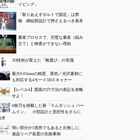
イピング」
「取りあえずボルトで固定」は禁
物 締結部設計で押さえるべき基本
量産プロセスで、完璧な量産（組み
立て）と検査ができない理由
3D技術が変えた「靴選び」の常識
最大0.03mmの精度、黒色／光沢素材に
も対応する4モード3Dスキャナー
【レベル4】図面の穴寸法の表記を攻略
せよ！
6枚刃を搭載した新「ラムダッシュ パー
ムイン」 小型設計と意匠性をさらに
追求
弱い部分が1箇所でもあると台無しに、
液晶リペア装置の失敗事例