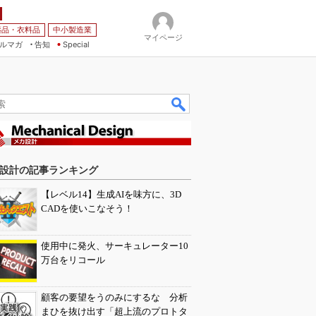
薬品・衣料品
中小製造業
マイページ
ルマガ
告知
Special
設計の記事ランキング
【レベル14】生成AIを味方に、3D
CADを使いこなそう！
使用中に発火、サーキュレーター10
万台をリコール
顧客の要望をうのみにするな 分析
まひを抜け出す「超上流のプロトタ