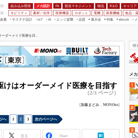
程別：
組み込み開発
メカ設計
製造マネジメント
物流
R＆D
キャリア
FA
業別：
モビリティ
素材／化学
医療機器
ロボット
電機
産業機械
食品・
炭素
サステナ設計
エッジ逆襲
品質
展示会
特集
メ
IoT
AI
ebook
伝承
組み込み開発
CEATEC
読者調査まとめ
編集後記
ーダーメイド医療を目...
JIMTOF
保全
メカ設計
つながるクルマ
組込み/エッジ コンピューティング
ス
 AI
製造マネジメント
5G
展＆IoT/5Gソリューション展
VR／AR
FA
IIFES
モビリティ
フィールドサービス
国際ロボット展
素材／化学
FPGA
メカ
ジャパンモビリティショー
組み込み画像技術
駆けはオーダーメイド医療を目指す
TECHNO-FRONTIER
（2/3 ページ）
組み込みモデリング
人テク展
Windows Embedded
[
加藤まどみ
，
MONOist
]
スマート工場EXPO
車載ソフト開発
EdgeTech+
ジへ
1
|
2
|
3
次のページへ
ISO26262
日本ものづくりワールド
無償設計ツール
AUTOMOTIVE WORLD
見る
Share