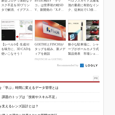
新型コロナで深刻なマ
BYDの軽EV「ラッ
ペロブスカイト太陽電
スク不足を3Dプリン
コ」は世界初の軽SD
池の量産に有効なイン
タで解消、イグアスが
V、新開発の「X-PAC
ク、従来比で1.5倍の
3Dマスクを開発
K」に電動システ...
性能向上
【レベル14】生成AI
GOETHEとFINCHIが
狭小な駐車場に、シャ
を味方に、3D CADを
タッグを組み、新メデ
ープがポールカメラ式
使いこなそう！
ィアを創設
製品発表 市場シェア
10％目指す
PR(FINCHI on GOETHE)
Recommended by
PR
を「学ぶ」時間に変えるデータ管理とは
用 課題のトップは「技術やスキル不足」
を支えるレンズ設計とは？