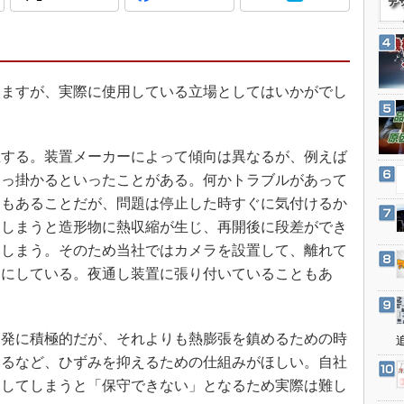
3Dプリンタ
産業オープンネット展
デジタルツインとCAE
S＆OP
インダストリー4.0
ますが、実際に使用している立場としてはいかがでし
イノベーション
製造業ビッグデータ
する。装置メーカーによって傾向は異なるが、例えば
メイドインジャパン
引っ掛かるといったことがある。何かトラブルがあって
植物工場
にもあることだが、問題は停止した時すぐに気付けるか
てしまうと造形物に熱収縮が生じ、再開後に段差ができ
知財マネジメント
てしまう。そのため当社ではカメラを設置して、離れて
海外生産
うにしている。夜通し装置に張り付いていることもあ
グローバル設計・開発
制御セキュリティ
発に積極的だが、それよりも熱膨張を鎮めるための時
新型コロナへの対応
きるなど、ひずみを抑えるための仕組みがほしい。自社
造してしまうと「保守できない」となるため実際は難し