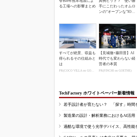
令和8年熊本地震によ
異例ヒット？ 使い勝
る工場への影響まとめ
手にこだわったオムロ
ンの“オープンな”IO-L
inkマスター
すべてが絶景、収益も
【見城徹×藤田晋】AI
得られるその仕組みと
時代でも変わらない経
は
営者の本質
PR(COCO VILLA on GOETHE)
PR(FINCHI on GOETHE)
TechFactory ホワイトペーパー新着情報
若手設計者が育たない？ 「探す」時間
製造業の設計・解析業務におけるAI活
過酷な環境で使う光学デバイス、高性能