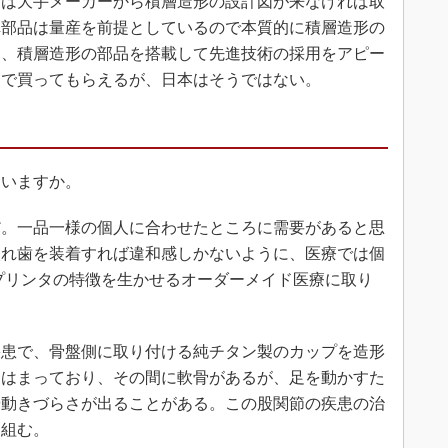
ては大手メーカーから積層造形の設計図が来なければ取
車部品は量産を前提としているので本質的に積層造形の
ら、積層造形の部品を搭載して先進技術の採用をアピー
とで買ってもらえるが、日本はそうではない。
いますか。
。一品一様の個人に合わせたところに需要があると思
入れ歯を装着すれば違和感しかないように、医療では個
プリンタの特徴を生かせるオーダーメイド医療に取り
患で、骨盤側に取り付ける純チタン製のカップを造形
にはまっており、その間に軟骨があるが、足を動かすた
や動きづらさが出ることがある。この股関節の疾患の治
り組む。