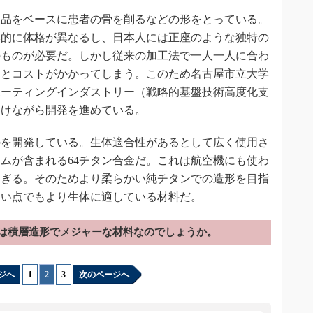
品をベースに患者の骨を削るなどの形をとっている。
本的に体格が異なるし、日本人には正座のような独特の
のものが必要だ。しかし従来の加工法で一人一人に合わ
るとコストがかかってしまう。このため名古屋市立大学
ポーティングインダストリー（戦略的基盤技術高度化支
受けながら開発を進めている。
を開発している。生体適合性があるとして広く使用さ
ムが含まれる64チタン合金だ。これは航空機にも使わ
すぎる。そのためより柔らかい純チタンでの造形を目指
ない点でもより生体に適している材料だ。
は積層造形でメジャーな材料なのでしょうか。
ジへ
1
|
2
|
3
次のページへ