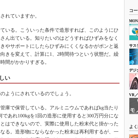
コー
されていますか。
MO
ている。こういった条件で造形すれば、このようにひ
くさん出ている。知りたいのはどうすればひずみをなく
向きやサポートにしたらひずみにくくなるかがポンと返
サス
向きを変えて、計算に1、2時間待つという状態だ。繰
は時間がかかりすぎる。
デジ
しい
のようにされているのでしょう。
VR
管庫で保管している。アルミニウムであればkg当たり
であれ100kgを1回の造形に使用すると300万円分にな
ことはできないので、実際に使用した粉末代と掛かった
よく
になる。造形物にならなかった粉末は再利用するが、一