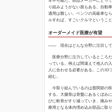
常不可能だ。部品メーカーにとっ
り組みようがない面もある。自動
適用は難しい。ベンツの高級車な
ルすれば、すごいクルマというこ
オーダーメイド医療が有望
――
現在はどんな分野に注目して
医療分野に注力しているところだ
っている。例えば間違えて他人の
人に合わせる必要がある。この3D
組む。
今取り組んでいるのは股関節の疾
する。大腿骨は骨盤にあるくぼみ
びに軟骨がすり減っていき、痛み
療用となる体内埋め込み部品に取