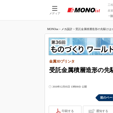
工
産
メディア
脱
つながる技術
AI×技術
MONOist
>
メカ設計
>
受託金属積層造形の先駆けはオ
つながる工場
AI×設備
つながるサービ
Physical
金属3Dプリンタ
受託金属積層造形の先
2018年12月05日 13時00分 公開
前のペー
印刷する
通知する