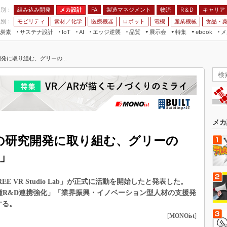
程別：
組み込み開発
メカ設計
製造マネジメント
物流
R＆D
キャリア
FA
業別：
モビリティ
素材／化学
医療機器
ロボット
電機
産業機械
食品・
炭素
サステナ設計
エッジ逆襲
品質
展示会
特集
メ
IoT
AI
ebook
伝承
組み込み開発
CEATEC
読者調査まとめ
編集後記
発に取り組む、グリーの...
JIMTOF
保全
メカ設計
つながるクルマ
組込み/エッジ コンピューティング
ス
 AI
製造マネジメント
5G
展＆IoT/5Gソリューション展
VR／AR
FA
IIFES
モビリティ
フィールドサービス
国際ロボット展
素材／化学
FPGA
メカ
ジャパンモビリティショー
組み込み画像技術
術の研究開発に取り組む、グリーの
TECHNO-FRONTIER
組み込みモデリング
b」
人テク展
Windows Embedded
スマート工場EXPO
 VR Studio Lab」が正式に活動を開始したと発表した。
車載ソフト開発
EdgeTech+
異業種R&D連携強化」「業界振興・イノベーション型人材の支援発
ISO26262
する。
日本ものづくりワールド
無償設計ツール
[
MONOist
]
AUTOMOTIVE WORLD