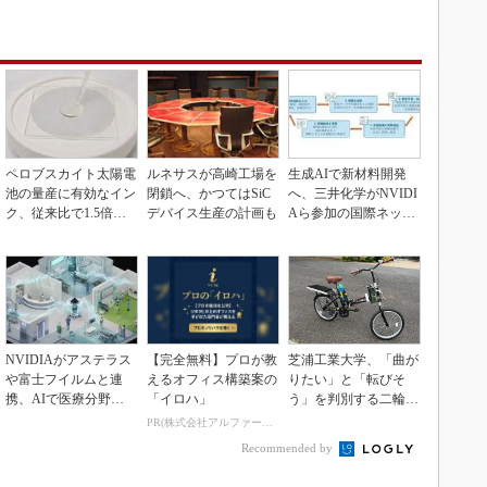
ペロブスカイト太陽電
ルネサスが高崎工場を
生成AIで新材料開発
池の量産に有効なイン
閉鎖へ、かつてはSiC
へ、三井化学がNVIDI
ク、従来比で1.5倍の
デバイス生産の計画も
Aら参加の国際ネット
性能向上
ワークに参画
NVIDIAがアステラス
【完全無料】プロが教
芝浦工業大学、「曲が
や富士フイルムと連
えるオフィス構築案の
りたい」と「転びそ
携、AIで医療分野支
「イロハ」
う」を判別する二輪車
援へ
制御技術を開発
PR(株式会社アルファーテクノ)
Recommended by