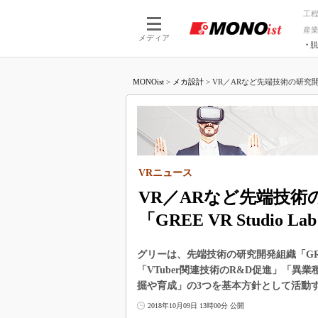
工
産
メディア
脱
つながる技術
AI×技術
MONOist
>
メカ設計
>
VR／ARなど先端技術の研究開
つながる工場
AI×設備
つながるサービ
Physical
VRニュース
VR／ARなど先端技
「GREE VR Studio La
グリーは、先端技術の研究開発組織「GREE
「VTuber関連技術のR&D促進」「
掘や育成」の3つを基本方針として活動
2018年10月09日 13時00分 公開