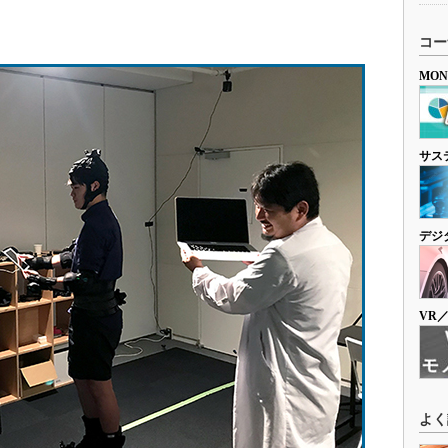
コー
MO
サス
デジ
VR
よく