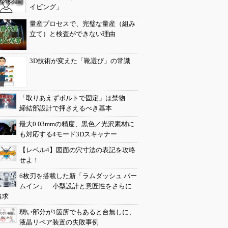
イピング」
量産プロセスで、完璧な量産（組み
立て）と検査ができない理由
3D技術が変えた「靴選び」の常識
「取りあえずボルトで固定」は禁物
締結部設計で押さえるべき基本
最大0.03mmの精度、黒色／光沢素材に
も対応する4モード3Dスキャナー
【レベル4】図面の穴寸法の表記を攻略
せよ！
6枚刃を搭載した新「ラムダッシュ パー
ムイン」 小型設計と意匠性をさらに
追求
弱い部分が1箇所でもあると台無しに、
液晶リペア装置の失敗事例