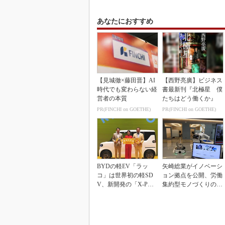
あなたにおすすめ
【見城徹×藤田晋】AI
【西野亮廣】ビジネス
時代でも変わらない経
書最新刊『北極星 僕
営者の本質
たちはどう働くか』
PR(FINCHI on GOETHE)
PR(FINCHI on GOETHE)
BYDの軽EV「ラッ
矢崎総業がイノベーシ
コ」は世界初の軽SD
ョン拠点を公開、労働
V、新開発の「X-PAC
集約型モノづくりのス
K」に電動システ...
マート化に向け