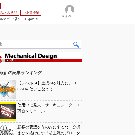
薬品・衣料品
中小製造業
マイページ
ルマガ
告知
Special
設計の記事ランキング
【レベル14】生成AIを味方に、3D
CADを使いこなそう！
使用中に発火、サーキュレーター10
万台をリコール
顧客の要望をうのみにするな 分析
まひを抜け出す「超上流のプロトタ