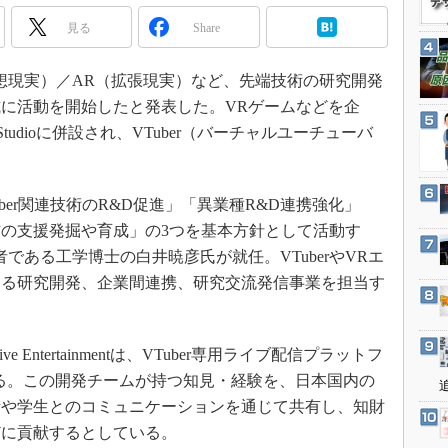
3Dプリンタ
産業オープンネット展
見る
Share
デジタルツインとCAE
S＆OP
仮想現実）／AR（拡張現実）など、先端技術の研究開発
インダストリー4.0
ab」が正式に活動を開始したと発表した。VRゲームなどを企
イノベーション
Studioに併設され、VTuber（バーチャルユーチューバ
。
製造業ビッグデータ
メイドインジャパン
「VTuber関連技術のR&D促進」「異業種R&D連携強化」
植物工場
の支援発掘や育成」の3つを基本方針として活動す
知財マネジメント
である工学博士の白井暁彦氏が就任。VTuberやVRエ
ける研究開発、企業間連携、研究交流発信事業を担当す
海外生産
グローバル設計・開発
制御セキュリティ
ive Entertainmentは、VTuber専用ライブ配信プラットフ
新型コロナへの対応
いる。この開発チームが持つ知見・経験を、日本国内の
者や学生とのコミュニケーションを通じて共有し、知財
どに貢献するとしている。