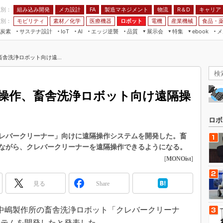
程別：
組み込み開発
メカ設計
製造マネジメント
物流
R＆D
キャリア
FA
業別：
モビリティ
素材／化学
医療機器
ロボット
電機
産業機械
食品・
炭素
サステナ設計
エッジ逆襲
品質
展示会
特集
メ
IoT
AI
ebook
伝承
組み込み開発
CEATEC
読者調査まとめ
編集後記
舎洗浄ロボット向け遠...
JIMTOF
保全
メカ設計
つながるクルマ
組込み/エッジ コンピューティング
ス
 AI
製造マネジメント
5G
展＆IoT/5Gソリューション展
VR／AR
FA
操作、畜舎洗浄ロボット向け遠隔操
IIFES
モビリティ
フィールドサービス
国際ロボット展
素材／化学
FPGA
ロボ
ジャパンモビリティショー
組み込み画像技術
レバークリーナー」向けに遠隔操作システムを開発した。畜
TECHNO-FRONTIER
ながら、クレバークリーナーを遠隔操作できるようになる。
組み込みモデリング
人テク展
[
MONOist
]
Windows Embedded
スマート工場EXPO
車載ソフト開発
見る
Share
EdgeTech+
ISO26262
日本ものづくりワールド
日、中嶋製作所の畜舎洗浄ロボット「クレバークリーナ
無償設計ツール
AUTOMOTIVE WORLD
ステムを開発したと発表した。