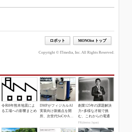
ロボット
MONOist トップ
Copyright © ITmedia, Inc. All Rights Reserved.
令和8年熊本地震によ
DMPがフィジカルAI
創業125年の課題解決
る工場への影響まとめ
実装向け新拠点を開
力×多様な才能で挑
所、次世代SoCやAM
む、これからの電通
Rデモを披露
PR(dentsu Japan)