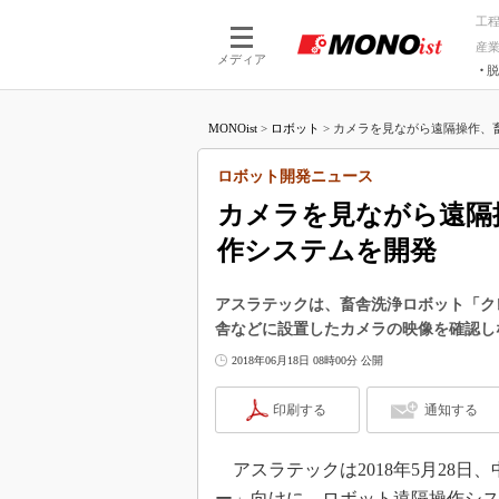
工
産
メディア
脱
つながる技術
AI×技術
MONOist
>
ロボット
>
カメラを見ながら遠隔操作、畜
つながる工場
AI×設備
つながるサービ
Physical
ロボット開発ニュース
カメラを見ながら遠隔
作システムを開発
アスラテックは、畜舎洗浄ロボット「ク
舎などに設置したカメラの映像を確認し
2018年06月18日 08時00分 公開
印刷する
通知する
アスラテックは2018年5月28
ー」向けに、ロボット遠隔操作シ