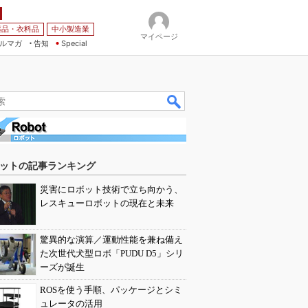
薬品・衣料品
中小製造業
マイページ
ルマガ
告知
Special
ットの記事ランキング
災害にロボット技術で立ち向かう、
レスキューロボットの現在と未来
驚異的な演算／運動性能を兼ね備え
た次世代犬型ロボ「PUDU D5」シリ
ーズが誕生
ROSを使う手順、パッケージとシミ
ュレータの活用