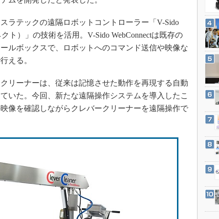
3Dプリンタ
産業オープンネット展
デジタルツインとCAE
ラテックの遠隔ロボットコントローラー「V-Sido
S＆OP
クト）」の技術を活用。V-Sido WebConnectは既存の
ロールボックスで、ロボットへのコマンド送信や映像な
インダストリー4.0
で行える。
イノベーション
製造業ビッグデータ
クリーナーは、従来は記憶させた動作を再現する自動
メイドインジャパン
していた。今回、新たな遠隔操作システムを導入したこ
の映像を確認しながらクレバークリーナーを遠隔操作で
植物工場
知財マネジメント
海外生産
グローバル設計・開発
制御セキュリティ
新型コロナへの対応