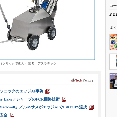
コー
組み
よく
（クリックで拡大） 出典：アスラテック
ソニックのエッジAI事例
r Lake／シャープのFCR回路技術
ackwell」／ルネサスがエッジAIで130TOPS達成
安全