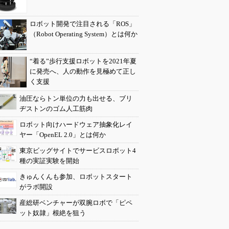
ロボット開発で注目される「ROS」
（Robot Operating System）とは何か
“着る”歩行支援ロボットを2021年夏
に発売へ、人の動作を見極めて正し
く支援
油圧ならトン単位の力も出せる、ブリ
ヂストンのゴム人工筋肉
ロボット向けハードウェア抽象化レイ
ヤー「OpenEL 2.0」とは何か
東京ビッグサイトでサービスロボット4
種の実証実験を開始
きゅんくんも参加、ロボットスタート
がラボ開設
産総研ベンチャーが双腕ロボで「ピペ
ット奴隷」根絶を狙う