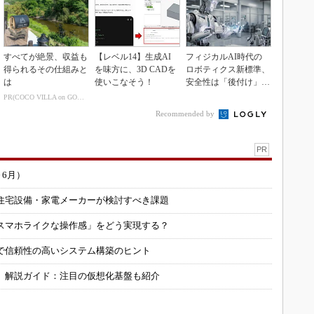
すべてが絶景、収益も
【レベル14】生成AI
フィジカルAI時代の
得られるその仕組みと
を味方に、3D CADを
ロボティクス新標準、
は
使いこなそう！
安全性は「後付け」で
なく「設計の核心」
PR(COCO VILLA on GOETHE)
Recommended by
PR
～6月）
住宅設備・家電メーカーが検討すべき課題
スマホライクな操作感」をどう実現する？
で信頼性の高いシステム構築のヒント
」解説ガイド：注目の仮想化基盤も紹介