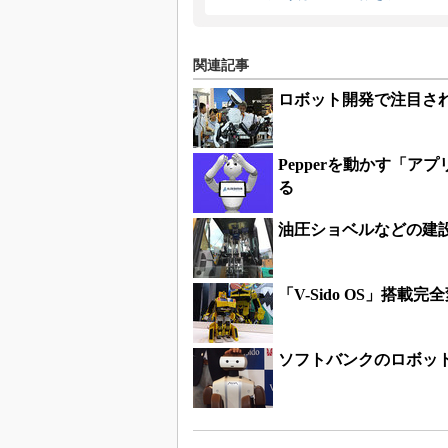
関連記事
ロボット開発で注目される「R
Pepperを動かす「
る
油圧ショベルなどの建
「V-Sido OS」搭
ソフトバンクのロボット事業