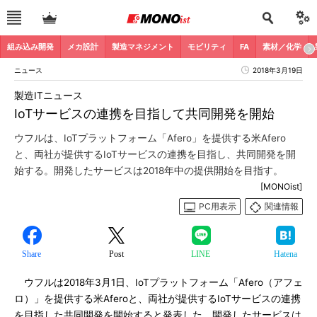
組み込み開発
メカ設計
製造マネジメント
モビリティ
FA
素材／化学
ニュース
2018年3月19日
製造ITニュース
IoTサービスの連携を目指して共同開発を開始
ウフルは、IoTプラットフォーム「Afero」を提供する米Afero
と、両社が提供するIoTサービスの連携を目指し、共同開発を開
始する。開発したサービスは2018年中の提供開始を目指す。
[MONOist]
PC用表示
関連情報
Share
Post
LINE
Hatena
ウフルは2018年3月1日、IoTプラットフォーム「Afero（アフェ
ロ）」を提供する米Aferoと、両社が提供するIoTサービスの連携
を目指した共同開発を開始すると発表した。開発したサービスは