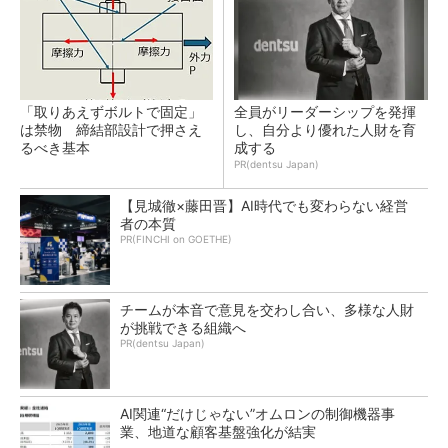
「取りあえずボルトで固定」
全員がリーダーシップを発揮
は禁物 締結部設計で押さえ
し、自分より優れた人財を育
るべき基本
成する
PR(dentsu Japan)
【見城徹×藤田晋】AI時代でも変わらない経営
者の本質
PR(FINCHI on GOETHE)
チームが本音で意見を交わし合い、多様な人財
が挑戦できる組織へ
PR(dentsu Japan)
AI関連“だけじゃない”オムロンの制御機器事
業、地道な顧客基盤強化が結実