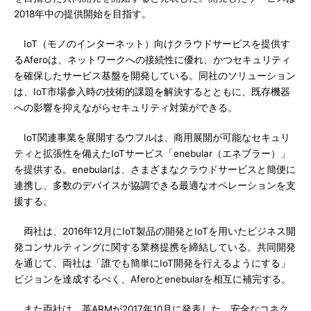
2018年中の提供開始を目指す。
IoT（モノのインターネット）向けクラウドサービスを提供す
るAferoは、ネットワークへの接続性に優れ、かつセキュリティ
を確保したサービス基盤を開発している。同社のソリューション
は、IoT市場参入時の技術的課題を解決するとともに、既存機器
への影響を抑えながらセキュリティ対策ができる。
IoT関連事業を展開するウフルは、商用展開が可能なセキュリ
ティと拡張性を備えたIoTサービス「enebular（エネブラー）」
を提供する。enebularは、さまざまなクラウドサービスと簡便に
連携し、多数のデバイスが協調できる最適なオペレーションを支
援する。
両社は、2016年12月にIoT製品の開発とIoTを用いたビジネス開
発コンサルティングに関する業務提携を締結している。共同開発
を通じて、両社は「誰でも簡単にIoT開発を行えるようにする」
ビジョンを達成するべく、Aferoとenebularを相互に補完する。
また両社は、英ARMが2017年10月に発表した、安全なコネク