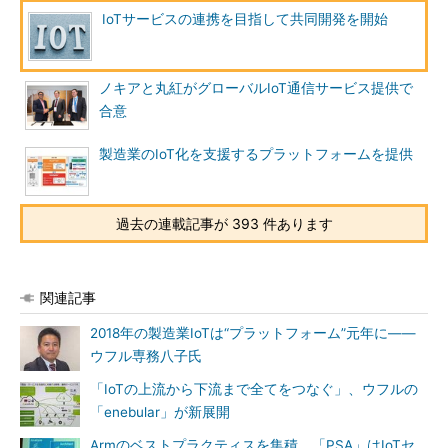
IoTサービスの連携を目指して共同開発を開始
ノキアと丸紅がグローバルIoT通信サービス提供で
合意
製造業のIoT化を支援するプラットフォームを提供
過去の連載記事が 393 件あります
関連記事
2018年の製造業IoTは“プラットフォーム”元年に――
ウフル専務八子氏
「IoTの上流から下流まで全てをつなぐ」、ウフルの
「enebular」が新展開
Armのベストプラクティスを集積、「PSA」はIoTセ