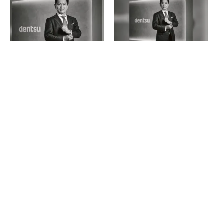
全員がリーダーシップを発揮
全員がリーダーシップを発揮
し、自分より優れた人財を育
し、自分より優れた人財を育
成する
成する
PR(dentsu Japan)
PR(dentsu Japan)
令和8年熊本地震による工場への影響まとめ
SNSアカウントを着実に成長。実はみんなココ
使ってます。
PR(Dreaw合同会社)
異例ヒット？ 使い勝手にこだわったオムロン
の“オープンな”IO-Linkマスター