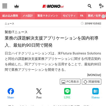
組み込み開発
メカ設計
製造マネジメント
モビリティ
FA
素材／化学
ニュース
2016年10月6日
製造ITニュース
業務の課題解決支援アプリケーションを国内初導
入、最短約90日間で開発
日立ハイテクソリューションズは、米Flutura Business Solutions
と同社の課題解決支援業務アプリケーションに関する代理店契約
を締結した。同アプリケーションを活用することで、最短約90日
間で業務アプリケーションを開発できる。
[MONOist]
PC用表示
関連情報
Share
Post
LINE
Hatena