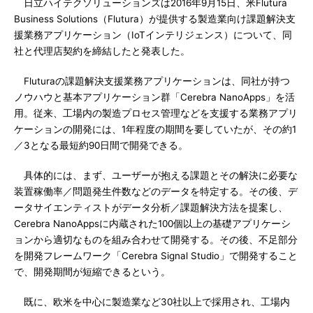
日立ハイテクソリューションズは2016年9月15日、米Flutura
Business Solutions（Flutura）が提供する製造業向け課題解決支
援業務アプリケーション（IoTインテリジェンス）について、同
社と代理店契約を締結したと発表した。
Fluturaの課題解決支援業務アプリケーションは、同社が持つ
ノウハウと基本アプリケーション群「Cerebra NanoApps」を活
用。従来、工場内の製造プロセス管理などを支援する業務アプリ
ケーションの開発には、1年程度の期間を要していたが、その約1
／3となる最短約90日間で開発できる。
具体的には、まず、ユーザーが抱える課題とその解決に必要な
装置稼働率／問題発生件数などのデータを特定する。その後、デ
ータサイエンティストがデータ分析／課題解決方法を提案し、
Cerebra NanoAppsに内蔵された100個以上の基礎アプリケーシ
ョンから適切なものを組み合わせて開発する。その後、不足部分
を開発フレームワーク「Cerebra Signal Studio」で開発すること
で、開発期間が短縮できるという。
既に、欧米を中心に製造業など30社以上で採用され、工場内