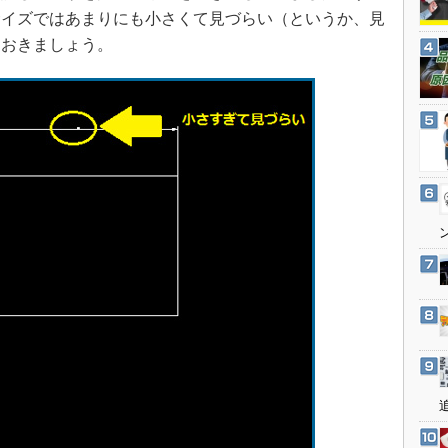
3Dプリンタ
サイズではあまりにも小さくて見づらい（というか、見
産業オープンネット展
デジタルツインとCAE
ておきましょう。
S＆OP
インダストリー4.0
イノベーション
製造業ビッグデータ
メイドインジャパン
植物工場
知財マネジメント
海外生産
グローバル設計・開発
制御セキュリティ
新型コロナへの対応