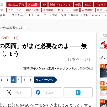
程別：
組み込み開発
メカ設計
製造マネジメント
物流
R＆D
キャリア
FA
業別：
モビリティ
素材／化学
医療機器
ロボット
電機
産業機械
食品・
炭素
サステナ設計
エッジ逆襲
品質
展示会
特集
メ
IoT
AI
ebook
伝承
組み込み開発
CEATEC
読者調査まとめ
編集後記
がまだ必要なのよ――...
JIMTOF
保全
メカ設計
つながるクルマ
組込み/エッジ コンピューティング
ス
 AI
製造マネジメント
5G
CAD」（1）
展＆IoT/5Gソリューション展
VR／AR
FA
紙の図面」がまだ必要なのよ――無
IIFES
モビリティ
フィールドサービス
ましょう
国際ロボット展
素材／化学
FPGA
メカ
（3/6 ページ）
ジャパンモビリティショー
組み込み画像技術
TECHNO-FRONTIER
[
藤崎 淳子／Material工房・テクノフレキス
，
MONOist
]
組み込みモデリング
人テク展
Windows Embedded
1
|
2
|
3
|
4
|
5
|
6
次のページへ
スマート工場EXPO
車載ソフト開発
EdgeTech+
見る
Share
ISO26262
日本ものづくりワールド
無償設計ツール
AUTOMOTIVE WORLD
試しに矩形を描いて寸法を引き出してみました。する