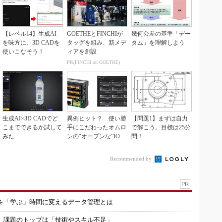
【レベル14】生成AI
GOETHEとFINCHIが
幾何公差の基準「デー
を味方に、3D CADを
タッグを組み、新メデ
タム」を理解しよう
使いこなそう！
ィアを創設
PR(FINCHI on GOETHE)
生成AI×3D CADでど
異例ヒット？ 使い勝
【問題1】まずは自力
こまでできるか試して
手にこだわったオムロ
で解こう。目標は25分
みた
ンの“オープンな”IO-L
間！
inkマスター
Recommended by
PR
を「学ぶ」時間に変えるデータ管理とは
用 課題のトップは「技術やスキル不足」