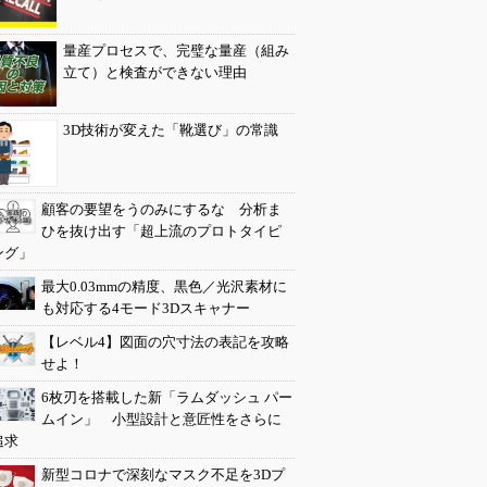
量産プロセスで、完璧な量産（組み
立て）と検査ができない理由
3D技術が変えた「靴選び」の常識
顧客の要望をうのみにするな 分析ま
ひを抜け出す「超上流のプロトタイピ
ング」
最大0.03mmの精度、黒色／光沢素材に
も対応する4モード3Dスキャナー
【レベル4】図面の穴寸法の表記を攻略
せよ！
6枚刃を搭載した新「ラムダッシュ パー
ムイン」 小型設計と意匠性をさらに
追求
新型コロナで深刻なマスク不足を3Dプ