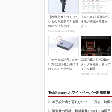
【西野亮廣】つくりた
【レベル4】図面の穴
いものを追求できる環
寸法の表記を攻略せ
境の作り方とは
よ！
PR(FINCHI on GOETHE)
「データム記号」の使
GOETHEとFINCHIが
い方と設計者が身に付
タッグを組み、新メデ
けておくべき作法
ィアを創設
PR(FINCHI on GOETHE)
TechFactory ホワイトペーパー新着情報
若手設計者が育たない？ 「探す」時間
製造業の設計・解析業務におけるAI活