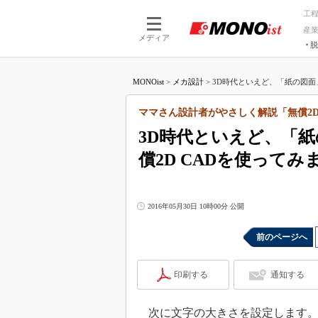
工
産
メディア
脱
つながる技術
AI×技術
MONOist
>
メカ設計
>
3D時代といえど、「紙の図面」
つながる工場
AI×設備
つながるサービ
Physical
ママさん設計者がやさしく解説「無償2D 
3D時代といえど、「
償2D CADを使ってみ
2016年05月30日 10時00分 公開
前のページへ
印刷する
通知する
次に文字の大きさを設定します。