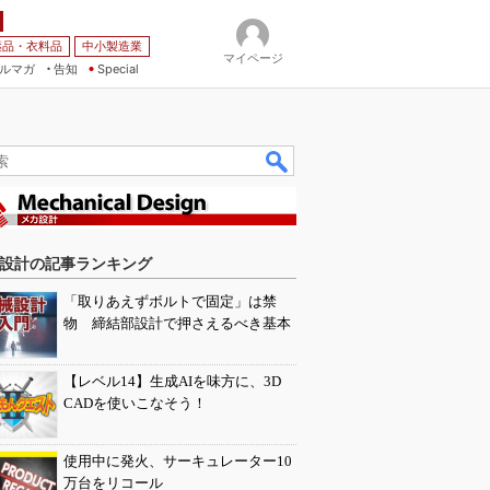
薬品・衣料品
中小製造業
マイページ
ルマガ
告知
Special
設計の記事ランキング
「取りあえずボルトで固定」は禁
物 締結部設計で押さえるべき基本
【レベル14】生成AIを味方に、3D
CADを使いこなそう！
使用中に発火、サーキュレーター10
万台をリコール