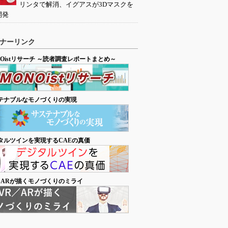
リンタで解消、イグアスが3Dマスクを
開発
ナーリンク
NOistリサーチ ～読者調査レポートまとめ～
テナブルなモノづくりの実現
タルツインを実現するCAEの真価
／ARが描くモノづくりのミライ