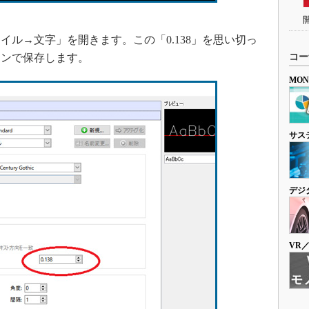
ル→文字」を開きます。この「0.138」を思い切っ
タンで保存します。
コー
MO
サス
デジ
VR