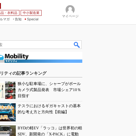
薬品・衣料品
中小製造業
マイページ
ルマガ
告知
Special
リティの記事ランキング
狭小な駐車場に、シャープがポール
カメラ式製品発表 市場シェア10％
目指す
テスラにおけるギガキャストの基本
的な考え方と方向性【前編】
BYDの軽EV「ラッコ」は世界初の軽
SDV、新開発の「X-PACK」に電動