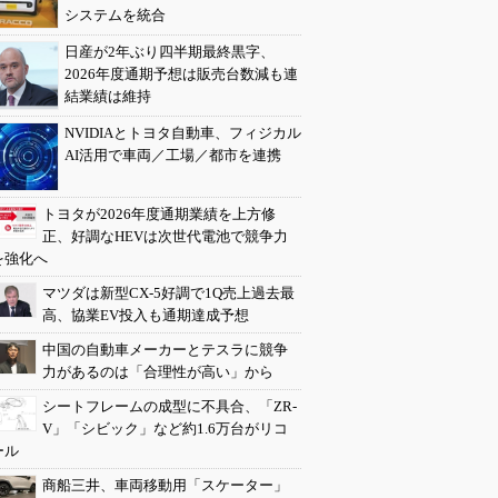
システムを統合
日産が2年ぶり四半期最終黒字、
2026年度通期予想は販売台数減も連
結業績は維持
NVIDIAとトヨタ自動車、フィジカル
AI活用で車両／工場／都市を連携
トヨタが2026年度通期業績を上方修
正、好調なHEVは次世代電池で競争力
を強化へ
マツダは新型CX-5好調で1Q売上過去最
高、協業EV投入も通期達成予想
中国の自動車メーカーとテスラに競争
力があるのは「合理性が高い」から
シートフレームの成型に不具合、「ZR-
V」「シビック」など約1.6万台がリコ
ール
商船三井、車両移動用「スケーター」