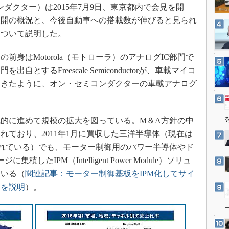
3Dプリンタ
セミコンダクター）は2015年7月9日、東京都内で会見を開
産業オープンネット展
デジタルツインとCAE
展開の概況と、今後自動車への搭載数が伸びると見られ
について説明した。
S＆OP
インダストリー4.0
前身はMotorola（モトローラ）のアナログIC部門で
イノベーション
するFreescale Semiconductorが、車載マイコ
製造業ビッグデータ
てきたように、オン・セミコンダクターの車載アナログ
メイドインジャパン
植物工場
的に進めて規模の拡大を図っている。M＆A方針の中
知財マネジメント
れており、2011年1月に買収した三洋半導体（現在は
海外生産
upとして編入されている）でも、モーター制御用のパワー半導体やド
したIPM（Intelligent Power Module）ソリュ
グローバル設計・開発
ている（
関連記事：モーター制御基板をIPM化してサイ
制御セキュリティ
略を説明
）。
新型コロナへの対応