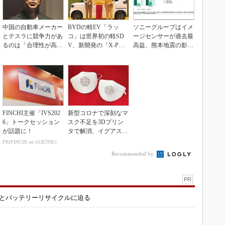
中国の自動車メーカー
BYDの軽EV「ラッ
ソニーグループはイメ
とテスラに競争力があ
コ」は世界初の軽SD
ージセンサーが過去最
るのは「合理性が高
V、新開発の「X-PAC
高益、熊本地震の影響
い」から
K」に電動システ...
も限定的
FINCHI主催「IVS202
新型コロナで深刻なマ
6」トークセッション
スク不足を3Dプリン
が話題に！
タで解消、イグアスが
3Dマスクを開発
PR(FINCHI on GOETHE)
Recommended by
PR
造とバッテリーリサイクルに迫る