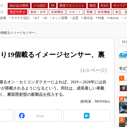
程別：
組み込み開発
メカ設計
製造マネジメント
物流
R＆D
キャリア
FA
業別：
モビリティ
素材／化学
医療機器
ロボット
電機
産業機械
食品・
炭素
サステナ設計
エッジ逆襲
品質
展示会
特集
メ
IoT
AI
ebook
伝承
組み込み開発
CEATEC
読者調査まとめ
編集後記
9個載るイメージセンサー...
JIMTOF
保全
メカ設計
つながるクルマ
組込み/エッジ コンピューティング
ス
 AI
製造マネジメント
5G
展＆IoT/5Gソリューション展
VR／AR
FA
当たり19個載るイメージセンサー、裏
IIFES
モビリティ
フィールドサービス
国際ロボット展
素材／化学
FPGA
モビ
（1/3 ページ）
ジャパンモビリティショー
組み込み画像技術
TECHNO-FRONTIER
握るオン・セミコンダクターによれば、2019～2020年には自
組み込みモデリング
サーが搭載されるようになるという。同社は、成長著しい車載
人テク展
Windows Embedded
べく、裏面照射型の新製品を投入する。
スマート工場EXPO
[
朴尚洙
，
MONOist
]
車載ソフト開発
EdgeTech+
ISO26262
日本ものづくりワールド
Share
無償設計ツール
AUTOMOTIVE WORLD