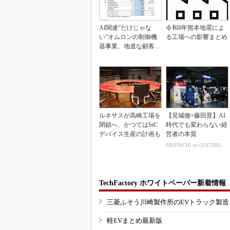
AI関連“だけじゃな
令和8年熊本地震によ
い”オムロンの制御機
る工場への影響まとめ
器事業、地道な顧客基
盤強化が結実
ルネサスが高崎工場を
【見城徹×藤田晋】AI
閉鎖へ、かつてはSiC
時代でも変わらない経
デバイス生産の計画も
営者の本質
PR(FINCHI on GOETHE)
TechFactory ホワイトペーパー新着情報
三菱ふそう川崎製作所のEVトラック製
軽EVまとめ最新版