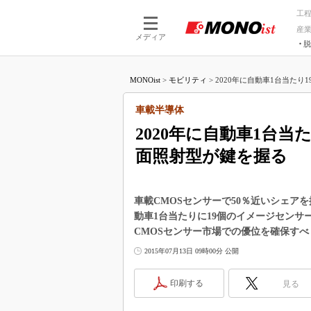
工
産
メディア
脱
つながる技術
AI×技術
MONOist
>
モビリティ
>
2020年に自動車1台当たり1
つながる工場
AI×設備
つながるサービ
Physical
車載半導体
2020年に自動車1台
面照射型が鍵を握る
車載CMOSセンサーで50％近いシェアを
動車1台当たりに19個のイメージセン
CMOSセンサー市場での優位を確保す
2015年07月13日 09時00分 公開
印刷する
見る