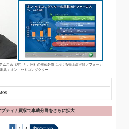
アムス氏（左）と、同社の車載分野における売上高実績／フォーカ
 出典：オン・セミコンダクター
MOS
アプティナ買収で車載分野をさらに拡大
1
|
2
|
3
次のページへ