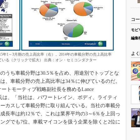
コー
モビ
編集
よく
5年1～3月期の売上高比率（右）。2014年の車載分野の売上高比率
に伸びている（クリックで拡大） 出典：オン・セミコンダクター
ルのうち車載分野は30.5％を占め、用途別でトップとな
期には、車載分野の売上高比率は34％に伸びているのだ。
ートモーティブ戦略副社長を務めるLance
ムス）氏は、「当社は、パワートレイン、ボディ、ライティ
ォーカスして車載分野に取り組んでいる。当社の車載分
平均成長率は約12％で、これは業界平均の3～6％を上回っ
ングでも7位、車載マイコンを扱う企業を除くと2位に