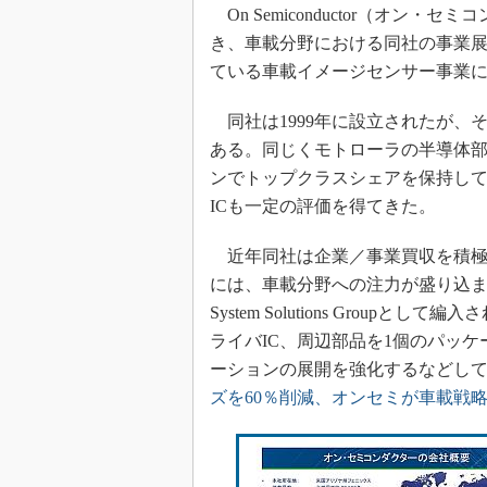
On Semiconductor（オン・
き、車載分野における同社の事業
ている車載イメージセンサー事業
同社は1999年に設立されたが、その
ある。同じくモトローラの半導体部門を出自と
ンでトップクラスシェアを保持し
ICも一定の評価を得てきた。
近年同社は企業／事業買収を積極
には、車載分野への注力が盛り込ま
System Solutions Gro
ライバIC、周辺部品を1個のパッケージに集積
ーションの展開を強化するなどし
ズを60％削減、オンセミが車載戦