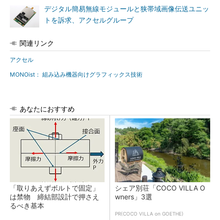
デジタル簡易無線モジュールと狭帯域画像伝送ユニッ
トを訴求、アクセルグループ
関連リンク
アクセル
MONOist： 組み込み機器向けグラフィックス技術
あなたにおすすめ
「取りあえずボルトで固定」
シェア別荘「COCO VILLA O
は禁物 締結部設計で押さえ
wners」3選
るべき基本
PR(COCO VILLA on GOETHE)