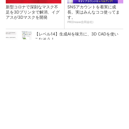
新型コロナで深刻なマスク不
SNSアカウントを着実に成
足を3Dプリンタで解消、イグ
長。実はみんなココ使ってま
アスが3Dマスクを開発
す。
PR(Dreaw合同会社)
【レベル14】生成AIを味方に、3D CADを使い
こなそう！
令和8年熊本地震による工場への影響まとめ
狭小な駐車場に、シャープがポールカメラ式製
品発表 市場シェア10％目指す