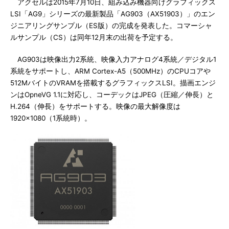
アクセルは2015年7月10日、組み込み機器向けグラフィックス
LSI「AG9」シリーズの最新製品「AG903（AX51903）」のエン
ジニアリングサンプル（ES版）の完成を発表した。コマーシャ
ルサンプル（CS）は同年12月末の出荷を予定する。
AG903は映像出力2系統、映像入力アナログ4系統／デジタル1
系統をサポートし、ARM Cortex-A5（500MHz）のCPUコアや
512MバイトのVRAMを搭載するグラフィックスLSI。描画エンジ
ンはOpneVG 1.1に対応し、コーデックはJPEG（圧縮／伸長）と
H.264（伸長）をサポートする。映像の最大解像度は
1920×1080（1系統時）。