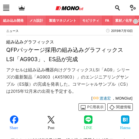
組み込み開発
メカ設計
製造マネジメント
モビリティ
FA
素材／化学
ニュース
2015年7月10日
組み込みグラフィックス
QFPパッケージ採用の組み込みグラフィックス
LSI「AG903」、ES品が完成
アクセルは組み込み機器向けグラフィックスLSI「AG9」シリー
ズの最新製品「AG903（AX51903）」のエンジニアリングサン
プル（ES版）の完成を発表した。コマーシャルサンプル（CS）
は2015年12月末の出荷を予定する。
[
渡邊宏
，MONOist]
PC用表示
関連情報
Share
Post
LINE
Hatena