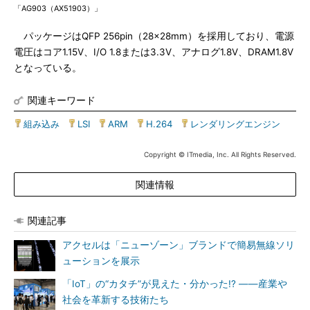
「AG903（AX51903）」
パッケージはQFP 256pin（28×28mm）を採用しており、電源
電圧はコア1.15V、I/O 1.8または3.3V、アナログ1.8V、DRAM1.8V
となっている。
関連キーワード
組み込み
|
LSI
|
ARM
|
H.264
|
レンダリングエンジン
Copyright © ITmedia, Inc. All Rights Reserved.
関連情報
関連記事
アクセルは「ニューゾーン」ブランドで簡易無線ソリ
ューションを展示
「IoT」の“カタチ”が見えた・分かった!? ――産業や
社会を革新する技術たち