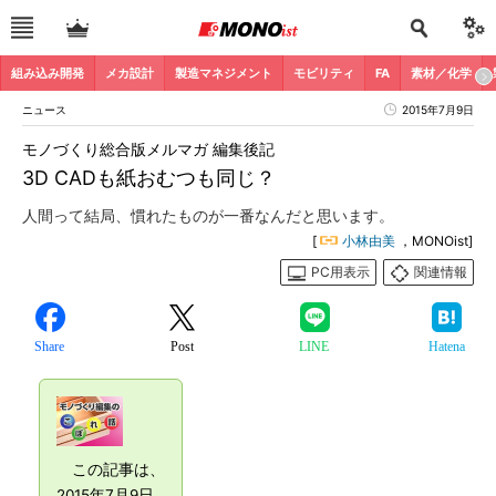
組み込み開発
メカ設計
製造マネジメント
モビリティ
FA
素材／化学
ニュース
2015年7月9日
モノづくり総合版メルマガ 編集後記
3D CADも紙おむつも同じ？
人間って結局、慣れたものが一番なんだと思います。
[
小林由美
，MONOist]
PC用表示
関連情報
Share
Post
LINE
Hatena
この記事は、
2015年7月9日