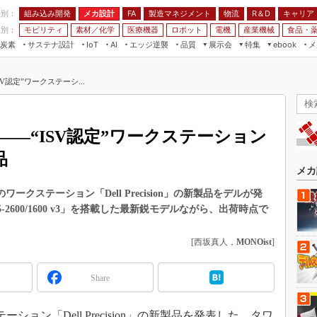
程別：
組み込み開発
メカ設計
製造マネジメント
物流
R＆D
キャリア
FA
業別：
モビリティ
素材／化学
医療機器
ロボット
電機
産業機械
食品・
炭素
サステナ設計
エッジ逆襲
品質
展示会
特集
メ
IoT
AI
ebook
伝承
組み込み開発
CEATEC
読者調査まとめ
編集後記
V認定”ワークステーシ...
JIMTOF
保全
メカ設計
つながるクルマ
組込み/エッジ コンピューティング
ス
 AI
製造マネジメント
5G
展＆IoT/5Gソリューション展
VR／AR
FA
――“ISV認定”ワークステーション
IIFES
モビリティ
フィールドサービス
品
国際ロボット展
素材／化学
FPGA
メカ
ジャパンモビリティショー
組み込み画像技術
ワークステーション「Dell Precision」の新製品をデルが発
TECHNO-FRONTIER
2600/1600 v3」を搭載した最新鋭モデルながら、出荷時点で
組み込みモデリング
人テク展
Windows Embedded
[西坂真人，
MONOist
]
スマート工場EXPO
車載ソフト開発
EdgeTech+
Share
ISO26262
日本ものづくりワールド
無償設計ツール
AUTOMOTIVE WORLD
ション「Dell Precision」の新製品を発表した。タワ