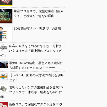
量産プロセスで、完璧な量産（組み
立て）と検査ができない理由
3D技術が変えた「靴選び」の常識
顧客の要望をうのみにするな 分析ま
ひを抜け出す「超上流のプロトタイピ
ング」
最大0.03mmの精度、黒色／光沢素材に
も対応する4モード3Dスキャナー
【レベル4】図面の穴寸法の表記を攻略
せよ！
老朽化したポンプの主要部品を金属3D
プリンタで一体造形、納期を3分の1に
短縮
新型コロナで深刻なマスク不足を3Dプ