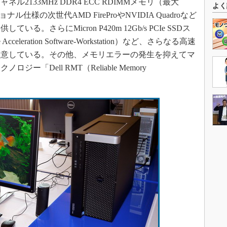
2133MHz DDR4 ECC RDIMMメモリ（最大
よく
様の次世代AMD FireProやNVIDIA Quadroなど
。さらにMicron P420m 12Gb/s PCIe SSDス
eleration Software-Workstation）など、さらなる高速
用意している。その他、メモリエラーの発生を抑えてマ
「Dell RMT（Reliable Memory