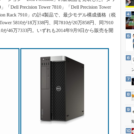
3Dプリンタ
産業オープンネット展
「Dell Precision Tower 7810」「Dell Precision Tower
デジタルツインとCAE
cision Rack 7910」の計4製品で、最少モデル構成価格（税
S＆OP
Tower 5810が18万338円、同7810が20万858円、同7910
インダストリー4.0
Rack 7910が46万7333円。いずれも2014年9月9日から販売を開
イノベーション
製造業ビッグデータ
メイドインジャパン
植物工場
知財マネジメント
海外生産
グローバル設計・開発
制御セキュリティ
新型コロナへの対応