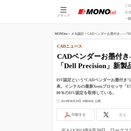
工
産
メディア
脱
つながる技術
AI×技術
MONOist
>
メカ設計
>
CADベンダーお墨付き――“IS
つながる工場
AI×設備
つながるサービ
Physical
CADニュース
CADベンダーお墨付き
「Dell Precision」新製
ISV認定という“CADベンダーお墨付き”の
表。インテルの最新Xeonプロセッサ「E5-
80％のISV認定を取得している。
2014年08月29日 16時00分 公開
印刷する
見る
デルは2014年8月29日、ワークステー