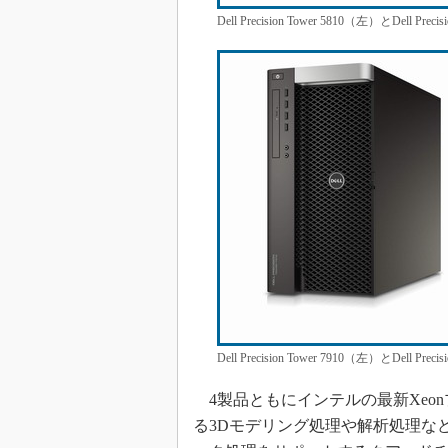
Dell Precision Tower 5810（左）とDell Prec
Dell Precision Tower 7910（左）とDell Prec
4製品ともにインテルの最新Xeonプロ
る3Dモデリング処理や解析処理な