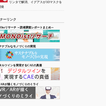
リンタで解消、イグアスが3Dマスクを
開発
ナーリンク
NOistリサーチ ～読者調査レポートまとめ～
テナブルなモノづくりの実現
タルツインを実現するCAEの真価
／ARが描くモノづくりのミライ