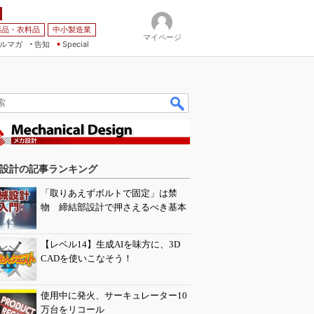
薬品・衣料品
中小製造業
マイページ
ルマガ
告知
Special
設計の記事ランキング
「取りあえずボルトで固定」は禁
物 締結部設計で押さえるべき基本
【レベル14】生成AIを味方に、3D
CADを使いこなそう！
使用中に発火、サーキュレーター10
万台をリコール