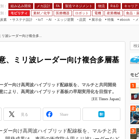
程別：
組み込み開発
メカ設計
製造マネジメント
物流
R＆D
キャリア
FA
業別：
モビリティ
素材／化学
医療機器
ロボット
電機
産業機械
食品・
炭素
サステナ設計
エッジ逆襲
品質
展示会
特集
メ
IoT
AI
ebook
伝承
組み込み開発
CEATEC
読者調査まとめ
編集後記
リ波レーダー向け複合多...
JIMTOF
保全
メカ設計
つながるクルマ
組込み/エッジ コンピューティング
ス
 AI
製造マネジメント
5G
展＆IoT/5Gソリューション展
VR／AR
FA
意、ミリ波レーダー向け複合多層基
IIFES
モビリティ
フィールドサービス
国際ロボット展
素材／化学
FPGA
モビ
ジャパンモビリティショー
組み込み画像技術
ーダー向け高周波ハイブリッド配線板を、マルチと共同開発
TECHNO-FRONTIER
意により、高周波ハイブリッド基板の早期実用化を目指す。
組み込みモデリング
人テク展
[
EE Times Japan
]
Windows Embedded
スマート工場EXPO
車載ソフト開発
見る
Share
EdgeTech+
ISO26262
日本ものづくりワールド
レーダー向け高周波ハイブリッド配線板を、マルチと共
無償設計ツール
AUTOMOTIVE WORLD
た。開発成果は、車両の衝突防止用ミリ波レーダーなど