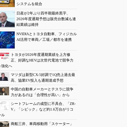
システムを統合
日産が2年ぶり四半期最終黒字、
2026年度通期予想は販売台数減も連
結業績は維持
NVIDIAとトヨタ自動車、フィジカル
AI活用で車両／工場／都市を連携
トヨタが2026年度通期業績を上方修
正、好調なHEVは次世代電池で競争力
を強化へ
マツダは新型CX-5好調で1Q売上過去最
高、協業EV投入も通期達成予想
中国の自動車メーカーとテスラに競争
力があるのは「合理性が高い」から
シートフレームの成型に不具合、「ZR-
V」「シビック」など約1.6万台がリコ
ール
商船三井、車両移動用「スケーター」