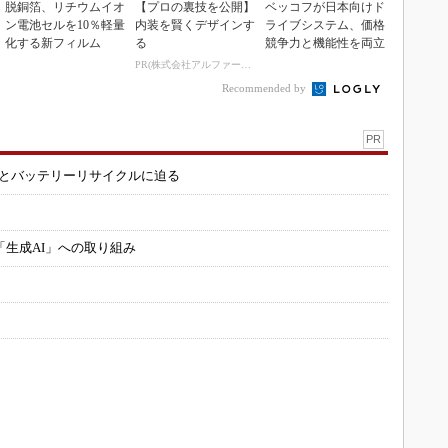
脱銅箔、リチウムイオ
【プロの裏技を公開】
ベッコフが日本向けド
ン電池セルを10％軽量
内装を賢くデザインす
ライブシステム、価格
化する新フィルム
る
競争力と機能性を両立
PR(株式会社アルファーテクノ)
Recommended by
PR
造とバッテリーリサイクルに迫る
「生成AI」への取り組み