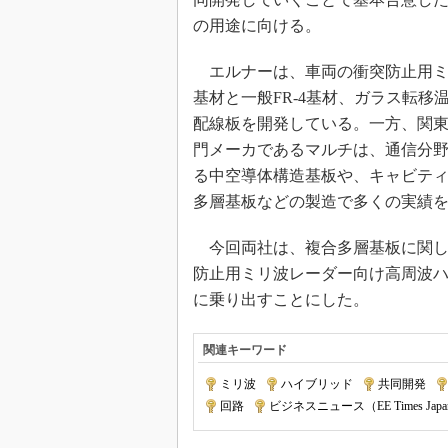
の用途に向ける。
エルナーは、車両の衝突防止用ミ
基材と一般FR-4基材、ガラス転移
配線板を開発している。一方、関
門メーカであるマルチは、通信分
る中空導体構造基板や、キャビテ
多層基板などの製造で多くの実績
今回両社は、複合多層基板に関し
防止用ミリ波レーダー向け高周波
に乗り出すことにした。
関連キーワード
ミリ波
|
ハイブリッド
|
共同開発
|
回路
|
ビジネスニュース（EE Times Jap