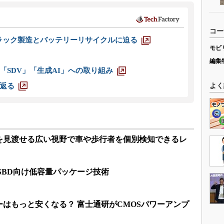
コー
ラック製造とバッテリーリサイクルに迫る
モビ
編集
「SDV」「生成AI」への取り組み
返る
よく
を見渡せる広い視野で車や歩行者を個別検知できるレ
SBD向け低容量パッケージ技術
ダーはもっと安くなる？ 富士通研がCMOSパワーアンプ