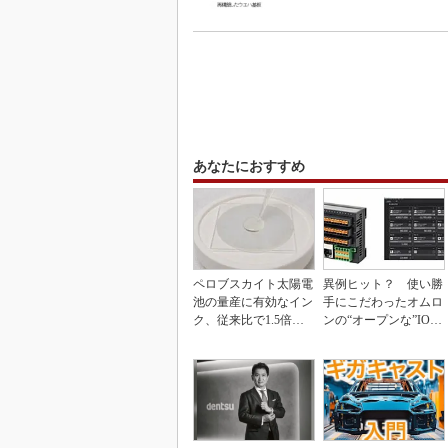
あなたにおすすめ
ペロブスカイト太陽電
異例ヒット？ 使い勝
池の量産に有効なイン
手にこだわったオムロ
ク、従来比で1.5倍の
ンの“オープンな”IO-L
性能向上
inkマスター