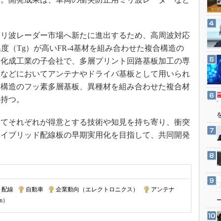
3Dプリンタ
産業オープンネット展
デジタルツインとCAE
S＆OP
リ波レーダー市場へ新たに進出するため、高周波対応
温度（Tg）が高いFR-4基材を組み合わせた複合構造の
インダストリー4.0
東化成工業の子会社で、多層プリント回路基板加工の専
イノベーション
野などにおいてアンテナやドライバ基板として用いられ
製造業ビッグデータ
ィ構造のフッ素多層基板、異種材を組み合わせた複合材
メイドインジャパン
を持つ。
植物工場
てそれぞれが得意とする技術や知見を持ち寄り、衝突
知財マネジメント
ハイブリッド配線板の早期実用化を目指して、共同開発
海外生産
グローバル設計・開発
制御セキュリティ
新型コロナへの対応
配線
|
自動車
|
企業動向（エレクトロニクス）
|
アンテナ
|
an）