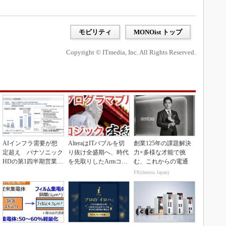
モビリティ
MONOist トップ
Copyright © ITmedia, Inc. All Rights Reserved.
AIインフラ需要が想
AlteraはITバブルを切
創業125年の課題解決
定超え パナソニック
り抜け全盛期へ、時代
力×多様な才能で挑
HDの第1四半期営業利
を先取りしたArmコア
む、これからの電通
益が過去最高達成
＋FPGA...
PR(dentsu Japan)