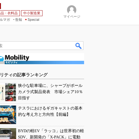
薬品・衣料品
中小製造業
マイページ
ルマガ
告知
Special
リティの記事ランキング
狭小な駐車場に、シャープがポール
カメラ式製品発表 市場シェア10％
目指す
テスラにおけるギガキャストの基本
的な考え方と方向性【前編】
BYDの軽EV「ラッコ」は世界初の軽
SDV、新開発の「X-PACK」に電動