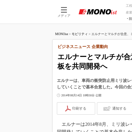
工
産
メディア
脱
つながる技術
AI×技術
MONOist
>
モビリティ
>
エルナーとマルチが合意、ミ
つながる工場
AI×設備
つながるサービ
Physical
ビジネスニュース 企業動向
エルナーとマルチが合
板を共同開発へ
エルナーは、車両の衝突防止用ミリ波レ
していくことで基本合意した。今回の合
2014年08月14日 10時50分 公開
印刷する
通知する
エルナーは2014年8月、ミリ波
同開発していくことで基本合意し