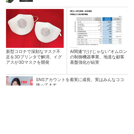
新型コロナで深刻なマスク不
AI関連“だけじゃない”オムロン
足を3Dプリンタで解消、イグ
の制御機器事業、地道な顧客
アスが3Dマスクを開発
基盤強化が結実
SNSアカウントを着実に成長。実はみんなココ
使ってます。
PR(Dreaw合同会社)
【レベル14】生成AIを味方に、3D CADを使い
こなそう！