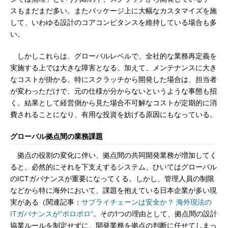
スもまだまだ多い。またパッケージ上に大幅なカスタマイズを施
して、いわゆる設計のコアコンピタンスを維持している場合も多
い。
しかしこれらは、グローバルレベルで、全社的な業務再定義を
実施する上では大きな障害となる。加えて、メンテナンスに大き
なコストが掛かる。特にスクラッチから開発した場合は、担当者
が変わっただけで、元の仕様が分からないというような事態も招
く。結果として経営側から見た場合不可解なコストが定期的に消
費されることになり、有用な投資を妨げる原因にもなっている。
グローバル拠点間の業務課題
拠点の役割の変化に伴い、拠点間の共同開発業務が増加してく
ると、必然的にそれを下支えするシステム、ひいてはグローバル
のICTガバナンスが重要になってくる。しかし、管理人員の制限
などから特に海外において、課題を抱えている日本企業が多い現
実がある（関連記事：
サプライチェーンは安全か？ 海外現法の
ITガバナンスが“ボロボロ”
。その1つの理由として、拠点間の設計
協業ルールを制定せずに、開発業務を拠点の判断に任せてしまっ