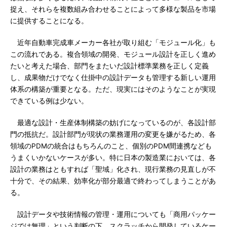
捉え、それらを複数組み合わせることによって多様な製品を市場
に提供することになる。
近年自動車完成車メーカー各社が取り組む「モジュール化」も
この流れである。複合領域の開発、モジュール設計を正しく進め
たいと考えた場合、部門をまたいだ設計標準業務を正しく定義
し、成果物だけでなく仕掛中の設計データも管理する新しい運用
体系の構築が重要となる。ただ、現実にはそのようなことが実現
できている例は少ない。
最適な設計・生産体制構築の妨げになっているのが、各設計部
門の抵抗だ。設計部門が現状の業務運用の変更を嫌がるため、各
領域のPDMの統合はもちろんのこと、個別のPDM間連携なども
うまくいかないケースが多い。特に日本の製造業においては、各
設計の業務はともすれば「聖域」化され、現行業務の見直しが不
十分で、その結果、効率化が部分最適で終わってしまうことがあ
る。
設計データや技術情報の管理・運用についても「商用パッケー
ジでは無理」という判断の下、スクラッチから開発しているケー