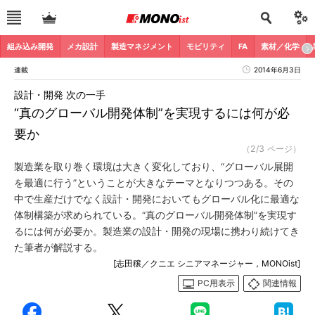
組み込み開発
メカ設計
製造マネジメント
モビリティ
FA
素材／化学
連載
2014年6月3日
設計・開発 次の一手
“真のグローバル開発体制”を実現するには何が必
要か
（2/3 ページ）
製造業を取り巻く環境は大きく変化しており、“グローバル展開
を最適に行う”ということが大きなテーマとなりつつある。その
中で生産だけでなく設計・開発においてもグローバル化に最適な
体制構築が求められている。“真のグローバル開発体制”を実現す
るには何が必要か。製造業の設計・開発の現場に携わり続けてき
た筆者が解説する。
[志田穣／クニエ シニアマネージャー，MONOist]
PC用表示
関連情報