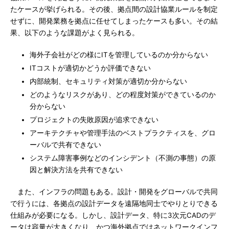
たケースが挙げられる。その後、拠点間の設計協業ルールを制定
せずに、開発業務を拠点に任せてしまったケースも多い。その結
果、以下のような課題がよく見られる。
海外子会社がどの様にITを管理しているのか分からない
ITコストが適切かどうか評価できない
内部統制、セキュリティ対策が適切か分からない
どのようなリスクがあり、どの程度対策ができているのか
分からない
プロジェクトの失敗原因が追求できない
アーキテクチャや管理手法のベストプラクティスを、グロ
ーバルで共有できない
システム障害事例などのインシデント（不測の事態）の原
因と解決方法を共有できない
また、インフラの問題もある。設計・開発をグローバルで共同
で行うには、各拠点の設計データを遠隔地同士でやりとりできる
仕組みが必要になる。しかし、設計データ、特に3次元CADのデ
ータは容量が大きくなり、かつ海外拠点ではネットワークインフ