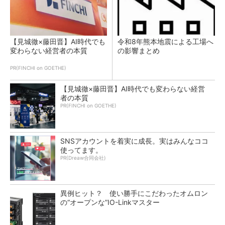
【見城徹×藤田晋】AI時代でも
令和8年熊本地震による工場へ
変わらない経営者の本質
の影響まとめ
PR(FINCHI on GOETHE)
【見城徹×藤田晋】AI時代でも変わらない経営
者の本質
PR(FINCHI on GOETHE)
SNSアカウントを着実に成長。実はみんなココ
使ってます。
PR(Dreaw合同会社)
異例ヒット？ 使い勝手にこだわったオムロン
の“オープンな”IO-Linkマスター