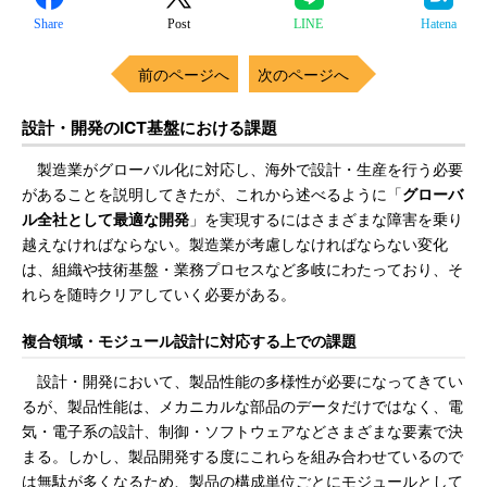
Share
Post
LINE
Hatena
前のページへ
次のページへ
設計・開発のICT基盤における課題
製造業がグローバル化に対応し、海外で設計・生産を行う必要
があることを説明してきたが、これから述べるように「
グローバ
ル全社として最適な開発
」を実現するにはさまざまな障害を乗り
越えなければならない。製造業が考慮しなければならない変化
は、組織や技術基盤・業務プロセスなど多岐にわたっており、そ
れらを随時クリアしていく必要がある。
複合領域・モジュール設計に対応する上での課題
設計・開発において、製品性能の多様性が必要になってきてい
るが、製品性能は、メカニカルな部品のデータだけではなく、電
気・電子系の設計、制御・ソフトウェアなどさまざまな要素で決
まる。しかし、製品開発する度にこれらを組み合わせているので
は無駄が多くなるため、製品の構成単位ごとにモジュールとして