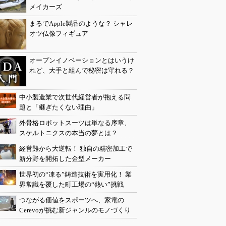
メイカーズ
まるでApple製品のような？ シャレ
オツ仏像フィギュア
オープンイノベーションとはいうけ
れど、大手と組んで秘密は守れる？
中小製造業で次世代経営者が抱える問
題と「継ぎたくない理由」
外骨格ロボットスーツは単なる序章、
スケルトニクスの本当の夢とは？
経営難から大逆転！ 独自の精密加工で
新分野を開拓した金型メーカー
世界初の“凍る”鋳造技術を実用化！ 業
界常識を覆した町工場の“熱い”挑戦
つながる価値をスポーツへ、家電の
Cerevoが挑む新ジャンルのモノづくり