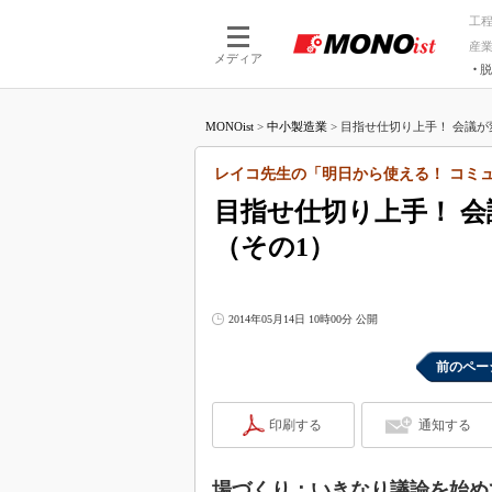
工
産
メディア
脱
つながる技術
AI×技術
MONOist
>
中小製造業
>
目指せ仕切り上手！ 会議が変
つながる工場
AI×設備
つながるサービ
Physical
レイコ先生の「明日から使える！ コミ
目指せ仕切り上手！ 
（その1）
2014年05月14日 10時00分 公開
前のペー
印刷する
通知する
場づくり：いきなり議論を始め