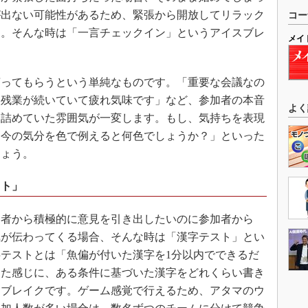
が出ない可能性があるため、緊張から開放してリラック
コー
す。そんな時は「一言チェックイン」というアイスブレ
メイ
ってもらうという単純なものです。「重要な会議なの
ろ残業が続いていて疲れ気味です」など、参加者の本音
よく
り詰めていた雰囲気が一変します。もし、気持ちを表現
「今の気分を色で例えると何色でしょうか？」といった
しょう。
スト」
者から積極的に意見を引き出したいのに参加者から
気が伝わってくる場合、そんな時は「漢字テスト」とい
テストとは「魚偏が付いた漢字を1分以内でできるだ
った感じに、ある条件に基づいた漢字をどれくらい書き
スブレイクです。ゲーム感覚で行えるため、アタマのウ