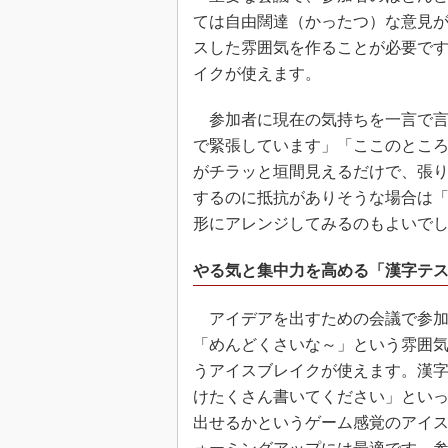
ては自由闊達（かったつ）な意見
スした雰囲気を作ることが必要で
イクが使えます。
参加者に現在の気持ちを一言で言
で緊張しています」「ここのとこ
がチラッと垣間見えるだけで、張
するのに抵抗がありそうな場合は
形にアレンジしてみるのもよいで
やる気と集中力を高める「漢字テ
アイデアを出すための会議で参加
「めんどくさいな～」という雰囲
うアイスブレイクが使えます。漢字
けたくさん書いてください」とい
出せるかというゲーム感覚のアイ