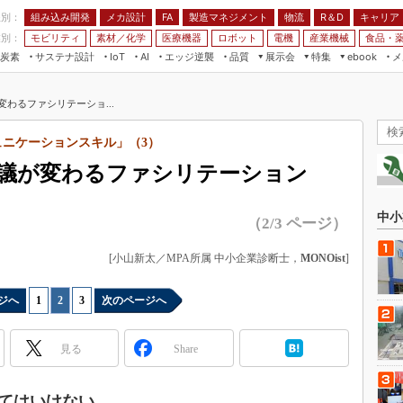
程別：
組み込み開発
メカ設計
製造マネジメント
物流
R＆D
キャリア
FA
業別：
モビリティ
素材／化学
医療機器
ロボット
電機
産業機械
食品・
炭素
サステナ設計
エッジ逆襲
品質
展示会
特集
メ
IoT
AI
ebook
伝承
組み込み開発
CEATEC
読者調査まとめ
編集後記
わるファシリテーショ...
JIMTOF
保全
メカ設計
つながるクルマ
組込み/エッジ コンピューティング
ス
 AI
製造マネジメント
5G
ュニケーションスキル」（3）
展＆IoT/5Gソリューション展
VR／AR
FA
会議が変わるファシリテーション
IIFES
モビリティ
フィールドサービス
国際ロボット展
素材／化学
FPGA
中小
（2/3 ページ）
ジャパンモビリティショー
組み込み画像技術
TECHNO-FRONTIER
[小山新太／MPA所属 中小企業診断士，
MONOist
]
組み込みモデリング
人テク展
Windows Embedded
ジへ
1
|
2
|
3
次のページへ
スマート工場EXPO
車載ソフト開発
EdgeTech+
見る
Share
ISO26262
日本ものづくりワールド
無償設計ツール
AUTOMOTIVE WORLD
てはいけない