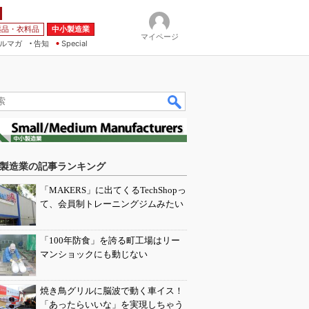
薬品・衣料品
中小製造業
マイページ
ルマガ
告知
Special
製造業の記事ランキング
「MAKERS」に出てくるTechShopっ
て、会員制トレーニングジムみたい
「100年防食」を誇る町工場はリー
マンショックにも動じない
焼き鳥グリルに脳波で動く車イス！
「あったらいいな」を実現しちゃう