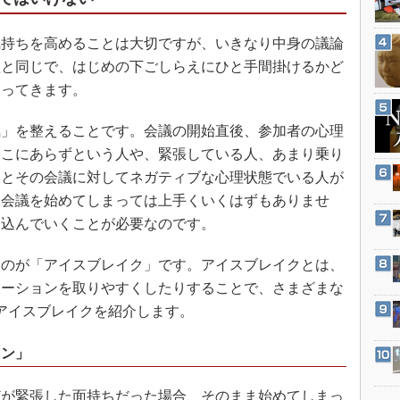
3Dプリンタ
産業オープンネット展
デジタルツインとCAE
持ちを高めることは大切ですが、いきなり中身の議論
S＆OP
理と同じで、はじめの下ごしらえにひと手間掛けるかど
わってきます。
インダストリー4.0
イノベーション
」を整えることです。会議の開始直後、参加者の心理
製造業ビッグデータ
ここにあらずという人や、緊張している人、あまり乗り
メイドインジャパン
うとその会議に対してネガティブな心理状態でいる人が
ま会議を始めてしまっては上手くいくはずもありませ
植物工場
き込んでいくことが必要なのです。
知財マネジメント
海外生産
のが「アイスブレイク」です。アイスブレイクとは、
グローバル設計・開発
ケーションを取りやすくしたりすることで、さまざまな
アイスブレイクを紹介します。
制御セキュリティ
新型コロナへの対応
イン」
が緊張した面持ちだった場合、そのまま始めてしまっ