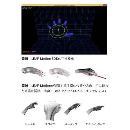
図15
LEAP Motion SDKの手指検出
図16
LEAP Motionが認識する手指の位置や方向、手に持っ
た道具の認識（出典：Leap Motion SDK APIリファレンス）