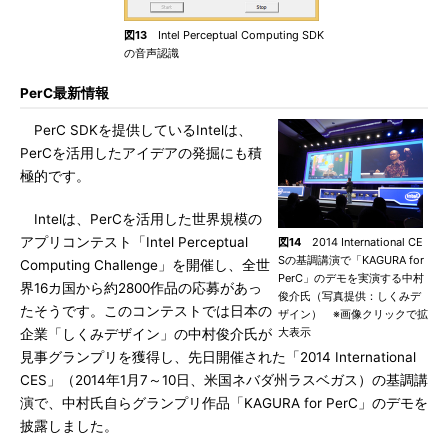
図13
Intel Perceptual Computing SDK
の音声認識
PerC最新情報
PerC SDKを提供しているIntelは、
PerCを活用したアイデアの発掘にも積
極的です。
Intelは、PerCを活用した世界規模の
アプリコンテスト「Intel Perceptual
図14
2014 International CE
Sの基調講演で「KAGURA for
Computing Challenge」を開催し、全世
PerC」のデモを実演する中村
界16カ国から約2800作品の応募があっ
俊介氏（写真提供：しくみデ
たそうです。このコンテストでは日本の
ザイン） ※画像クリックで拡
大表示
企業「しくみデザイン」の中村俊介氏が
見事グランプリを獲得し、先日開催された「2014 International
CES」（2014年1月7～10日、米国ネバダ州ラスベガス）の基調講
演で、中村氏自らグランプリ作品「KAGURA for PerC」のデモを
披露しました。