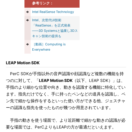
参考リンク：
⇒
Intel RealSense Technology
⇒
Intel、次世代UI技術
「RealSense」を正式発表
――3D Systemsと協業し3Dス
キャン技術の提供も
⇒
［動画］Computing is
Everywhere
LEAP Motion SDK
PerC SDKが手指以外の音声認識や顔認識など複数の機能を持
つのに対して、「
LEAP Motion SDK
（以下、LEAP SDK）」は、
手指のより細かな位置や向き、動きを認識する機能に特化してい
ます。指先だけでなく、手に持ったペンなどの道具を認識し、ペ
ン先で細かな操作をするといった使い方ができる他、ジェスチャ
ーの認識も指先を使ったものが幾つか用意されています。
手指の動きを使う場面で、より近距離で細かな動きの認識が必
要な場面では、PerCよりもLEAPの方が最適だといえます。