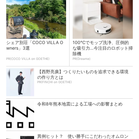
シェア別荘「COCO VILLA O
100℃でモップ洗浄、圧倒的
wners」3選
な吸引力…今注目のロボット掃
除機
PR(COCO VILLA on GOETHE)
PR(Dreame)
【西野亮廣】つくりたいものを追求できる環境
の作り方とは
PR(FINCHI on GOETHE)
令和8年熊本地震による工場への影響まとめ
異例ヒット？ 使い勝手にこだわったオムロン