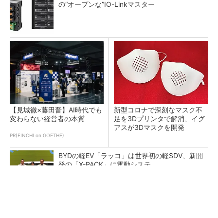
の“オープンな”IO-Linkマスター
【見城徹×藤田晋】AI時代でも
新型コロナで深刻なマスク不
変わらない経営者の本質
足を3Dプリンタで解消、イグ
アスが3Dマスクを開発
PR(FINCHI on GOETHE)
BYDの軽EV「ラッコ」は世界初の軽SDV、新開
発の「X-PACK」に電動システ...
ペロブスカイト太陽電池の量産に有効なイン
ク、従来比で1.5倍の性能向上