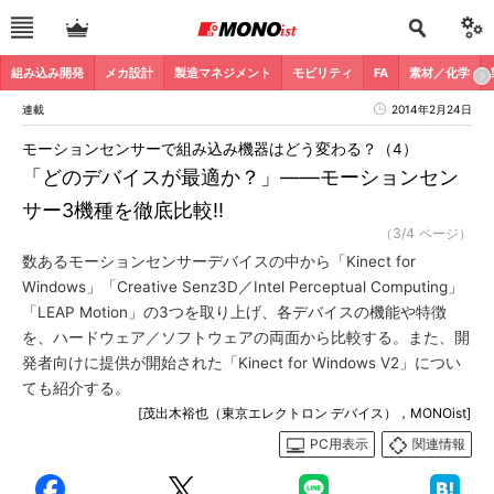
組み込み開発
メカ設計
製造マネジメント
モビリティ
FA
素材／化学
連載
2014年2月24日
モーションセンサーで組み込み機器はどう変わる？（4）
「どのデバイスが最適か？」――モーションセン
サー3機種を徹底比較!!
（3/4 ページ）
数あるモーションセンサーデバイスの中から「Kinect for
Windows」「Creative Senz3D／Intel Perceptual Computing」
「LEAP Motion」の3つを取り上げ、各デバイスの機能や特徴
を、ハードウェア／ソフトウェアの両面から比較する。また、開
発者向けに提供が開始された「Kinect for Windows V2」につい
ても紹介する。
[茂出木裕也（東京エレクトロン デバイス），MONOist]
PC用表示
関連情報