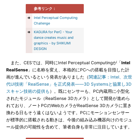
参考リンク：
⇒
Intel Perceptual Computing
Challenge
⇒
KAGURA for PerC - Your
dance creates music and
graphics - by SHIKUMI
DESIGN
また、CESでは、同時にIntel Perceptual Computingが「
Intel
RealSense
」に名称を変え、本格的にPCへの搭載を目指した計
画が進んでいるという発表がありました（
関連記事：Intel、次世
代UI技術「RealSense」を正式発表――3D Systemsと協業し3D
スキャン技術の提供も
）。既にセンサーも、PC内蔵用に小型化
されたモジュール（RealSense 3Dカメラ）として開発が進めら
れており、ノートPCのWebカメラがRealSense 3Dカメラに置き
換わる日もそう遠くはないようです。PCにモーションセンサー
が標準的に搭載される動きは、今後の組み込み機器向けのモジュ
ール提供の可能性を含めて、筆者自身も非常に注目しています。