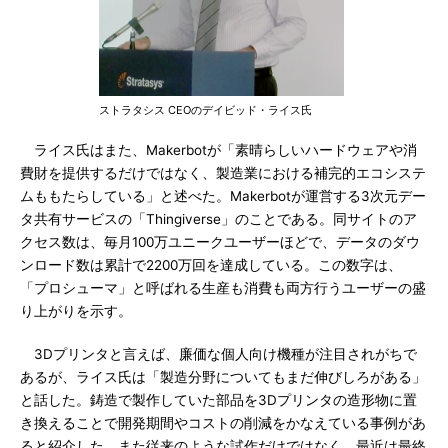
ストラタシス CEOのデイビッド・ライス氏
ライス氏はまた、Makerbotが「素晴らしいハードウェアや消
費財を提供するだけではなく、製造業における補完的エコシステ
ムももたらしている」と述べた。Makerbotが運営する3次元デー
タ共有サービスの「Thingiverse」のことである。同サイトのア
クセス数は、毎月100万ユニークユーザーほどで、データのダウ
ンロード数は累計で2200万回を達成している。この数字は、
「プロシューマ」と呼ばれる生産も消費も両方行うユーザーの盛
り上がりを示す。
3Dプリンタと言えば、廉価な個人向け機種が注目されがちで
あるが、ライス氏は「製造分野についてもまだ伸びしろがある」
と話した。鋳造で製作していた部品を3Dプリンタの造形物に置
き換えることで開発期間やコストの削減をかなえている事例があ
ると紹介した。また従来のような試作だけではなく、最近は最終