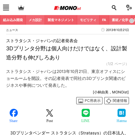
組み込み開発
メカ設計
製造マネジメント
モビリティ
FA
素材／化学
ニュース
2013年10月21日
ストラタシス・ジャパンの記者発表会
3Dプリンタ分野は個人向けだけではなく、設計製
造分野も伸びしろあり
（1/2 ページ）
ストラタシス・ジャパンは2013年10月21日、東京オフィスにシ
ョールームを開設。その記者発表で同社の3Dプリンタ関連のビ
ジネスや事例について発表した。
[小林由美，MONOist]
PC用表示
関連情報
Share
Post
LINE
Hatena
3Dプリンタベンダー ストラタシス（Stratasys）の日本法人、