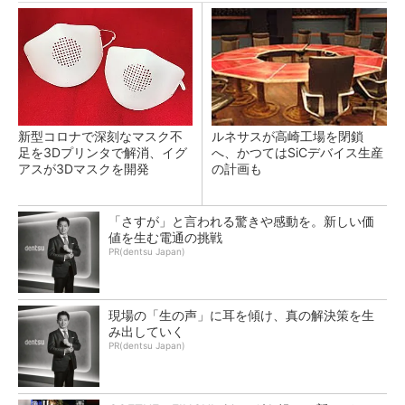
新型コロナで深刻なマスク不
ルネサスが高崎工場を閉鎖
足を3Dプリンタで解消、イグ
へ、かつてはSiCデバイス生産
アスが3Dマスクを開発
の計画も
「さすが」と言われる驚きや感動を。新しい価
値を生む電通の挑戦
PR(dentsu Japan)
現場の「生の声」に耳を傾け、真の解決策を生
み出していく
PR(dentsu Japan)