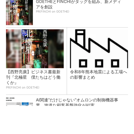
GOETHEとFINCHIがタッグを組み、新メディ
アを創設
PR(FINCHI on GOETHE)
【西野亮廣】ビジネス書最新
令和8年熊本地震による工場へ
刊『北極星 僕たちはどう働
の影響まとめ
くか』
PR(FINCHI on GOETHE)
AI関連“だけじゃない”オムロンの制御機器事
業、地道な顧客基盤強化が結実
幾何公差の基準「データム」を理解しよう