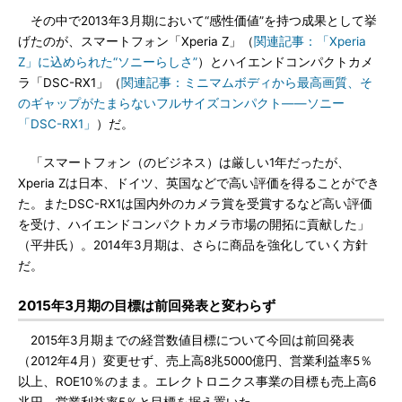
その中で2013年3月期において“感性価値”を持つ成果として挙
げたのが、スマートフォン「Xperia Z」（
関連記事：「Xperia
Z」に込められた“ソニーらしさ”
）とハイエンドコンパクトカメ
ラ「DSC-RX1」（
関連記事：ミニマムボディから最高画質、そ
のギャップがたまらないフルサイズコンパクト――ソニー
「DSC-RX1」
）だ。
「スマートフォン（のビジネス）は厳しい1年だったが、
Xperia Zは日本、ドイツ、英国などで高い評価を得ることができ
た。またDSC-RX1は国内外のカメラ賞を受賞するなど高い評価
を受け、ハイエンドコンパクトカメラ市場の開拓に貢献した」
（平井氏）。2014年3月期は、さらに商品を強化していく方針
だ。
2015年3月期の目標は前回発表と変わらず
2015年3月期までの経営数値目標について今回は前回発表
（2012年4月）変更せず、売上高8兆5000億円、営業利益率5％
以上、ROE10％のまま。エレクトロニクス事業の目標も売上高6