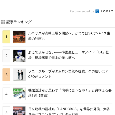
Recommended by
記事ランキング
ルネサスが高崎工場を閉鎖へ、かつてはSiCデバイス生
産の計画も
あえて歩かせない――準国産ヒューマノイド「D1」登
場、現場稼働で日本の勝ち筋へ
ソニーグループがタムロン買収を提案、その狙いは？
CFOがコメント
機械設計者が思わず「簡単に言うなや！」と身構える要
求6選【前編】
日立建機の新社名「LANDCROS」を世界に発信、大谷
選手がブランドアンバサダー就任