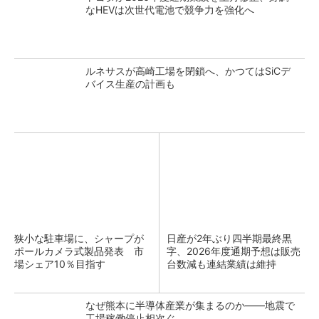
なHEVは次世代電池で競争力を強化へ
ルネサスが高崎工場を閉鎖へ、かつてはSiCデ
バイス生産の計画も
狭小な駐車場に、シャープが
日産が2年ぶり四半期最終黒
ポールカメラ式製品発表 市
字、2026年度通期予想は販売
場シェア10％目指す
台数減も連結業績は維持
なぜ熊本に半導体産業が集まるのか――地震で
工場稼働停止相次ぐ