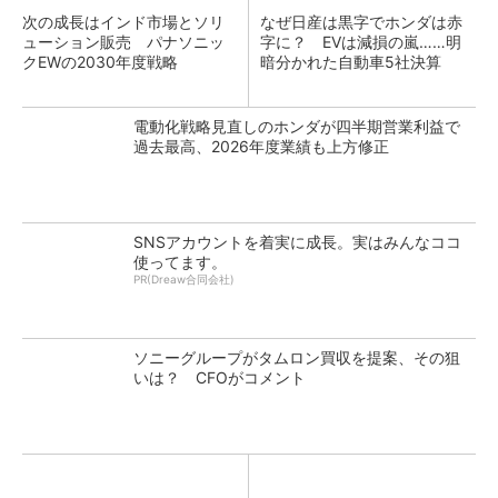
次の成長はインド市場とソリ
なぜ日産は黒字でホンダは赤
ューション販売 パナソニッ
字に？ EVは減損の嵐……明
クEWの2030年度戦略
暗分かれた自動車5社決算
電動化戦略見直しのホンダが四半期営業利益で
過去最高、2026年度業績も上方修正
SNSアカウントを着実に成長。実はみんなココ
使ってます。
PR(Dreaw合同会社)
ソニーグループがタムロン買収を提案、その狙
いは？ CFOがコメント