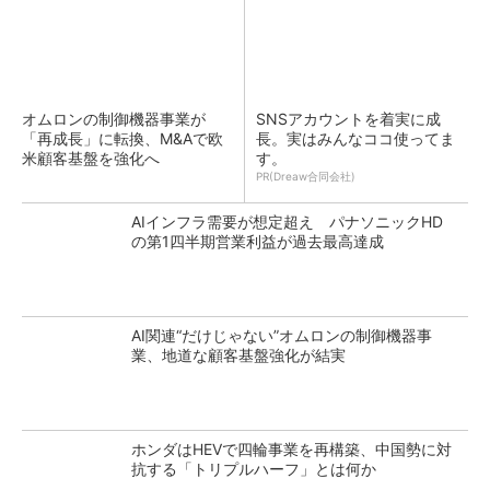
オムロンの制御機器事業が
SNSアカウントを着実に成
「再成長」に転換、M&Aで欧
長。実はみんなココ使ってま
米顧客基盤を強化へ
す。
PR(Dreaw合同会社)
AIインフラ需要が想定超え パナソニックHD
の第1四半期営業利益が過去最高達成
AI関連“だけじゃない”オムロンの制御機器事
業、地道な顧客基盤強化が結実
ホンダはHEVで四輪事業を再構築、中国勢に対
抗する「トリプルハーフ」とは何か