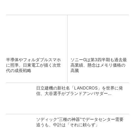
半導体やフォルダブルスマホ
ソニーGは第3四半期も過去最
に照準、日東電工が描く次世
高業績、懸念はメモリ価格の
代の成長戦略
高騰
日立建機の新社名「LANDCROS」を世界に発
信、大谷選手がブランドアンバサダー...
ソディック“三種の神器”でデータセンター需要
追うも、中計は「それに頼らず」