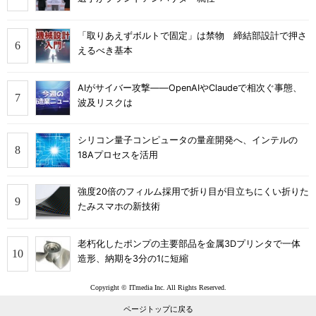
「取りあえずボルトで固定」は禁物 締結部設計で押さ
えるべき基本
AIがサイバー攻撃――OpenAIやClaudeで相次ぐ事態、
波及リスクは
シリコン量子コンピュータの量産開発へ、インテルの
18Aプロセスを活用
強度20倍のフィルム採用で折り目が目立ちにくい折りた
たみスマホの新技術
老朽化したポンプの主要部品を金属3Dプリンタで一体
造形、納期を3分の1に短縮
Copyright © ITmedia Inc. All Rights Reserved.
ページトップに戻る