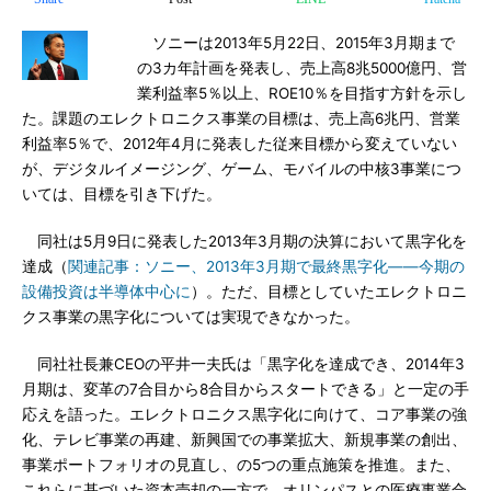
ソニーは2013年5月22日、2015年3月期まで
の3カ年計画を発表し、売上高8兆5000億円、営
業利益率5％以上、ROE10％を目指す方針を示し
た。課題のエレクトロニクス事業の目標は、売上高6兆円、営業
利益率5％で、2012年4月に発表した従来目標から変えていない
が、デジタルイメージング、ゲーム、モバイルの中核3事業につ
いては、目標を引き下げた。
同社は5月9日に発表した2013年3月期の決算において黒字化を
達成（
関連記事：ソニー、2013年3月期で最終黒字化――今期の
設備投資は半導体中心に
）。ただ、目標としていたエレクトロニ
クス事業の黒字化については実現できなかった。
同社社長兼CEOの平井一夫氏は「黒字化を達成でき、2014年3
月期は、変革の7合目から8合目からスタートできる」と一定の手
応えを語った。エレクトロニクス黒字化に向けて、コア事業の強
化、テレビ事業の再建、新興国での事業拡大、新規事業の創出、
事業ポートフォリオの見直し、の5つの重点施策を推進。また、
これらに基づいた資本売却の一方で、オリンパスとの医療事業合