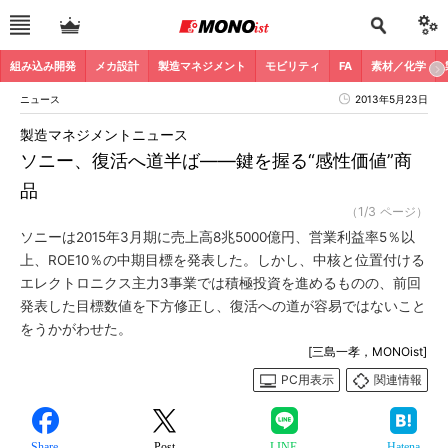
組み込み開発
メカ設計
製造マネジメント
モビリティ
FA
素材／化学
ニュース
2013年5月23日
製造マネジメントニュース
ソニー、復活へ道半ば――鍵を握る“感性価値”商
品
（1/3 ページ）
ソニーは2015年3月期に売上高8兆5000億円、営業利益率5％以
上、ROE10％の中期目標を発表した。しかし、中核と位置付ける
エレクトロニクス主力3事業では積極投資を進めるものの、前回
発表した目標数値を下方修正し、復活への道が容易ではないこと
をうかがわせた。
[三島一孝，MONOist]
PC用表示
関連情報
Share
Post
LINE
Hatena