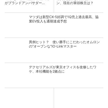
がブランドアンバサダー...
ン、現在の筆頭株主は？
マツダは新型CX-5好調で1Q売上過去最高、協
業EV投入も通期達成予想
異例ヒット？ 使い勝手にこだわったオムロン
の“オープンな”IO-Linkマスター
デクセリアルズが東京オフィスを改修したワ
ケ、本社機能を2拠点に