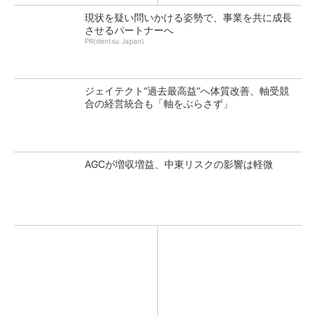
現状を疑い問いかける姿勢で、事業を共に成長
させるパートナーへ
PR(dentsu Japan)
ジェイテクト“過去最高益”へ体質改善、軸受競
合の経営統合も「軸をぶらさず」
AGCが増収増益、中東リスクの影響は軽微