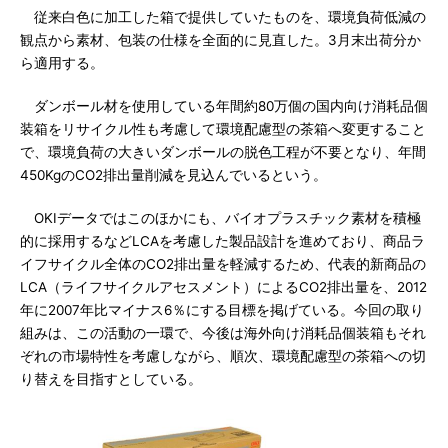
従来白色に加工した箱で提供していたものを、環境負荷低減の
観点から素材、包装の仕様を全面的に見直した。3月末出荷分か
ら適用する。
ダンボール材を使用している年間約80万個の国内向け消耗品個
装箱をリサイクル性も考慮して環境配慮型の茶箱へ変更すること
で、環境負荷の大きいダンボールの脱色工程が不要となり、年間
450KgのCO2排出量削減を見込んでいるという。
OKIデータではこのほかにも、バイオプラスチック素材を積極
的に採用するなどLCAを考慮した製品設計を進めており、商品ラ
イフサイクル全体のCO2排出量を軽減するため、代表的新商品の
LCA（ライフサイクルアセスメント）によるCO2排出量を、2012
年に2007年比マイナス6％にする目標を掲げている。今回の取り
組みは、この活動の一環で、今後は海外向け消耗品個装箱もそれ
ぞれの市場特性を考慮しながら、順次、環境配慮型の茶箱への切
り替えを目指すとしている。