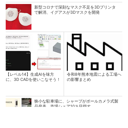
新型コロナで深刻なマスク不足を3Dプリンタ
で解消、イグアスが3Dマスクを開発
【レベル14】生成AIを味方
令和8年熊本地震による工場へ
に、3D CADを使いこなそう！
の影響まとめ
狭小な駐車場に、シャープがポールカメラ式製
品発表 市場シェア10％目指す