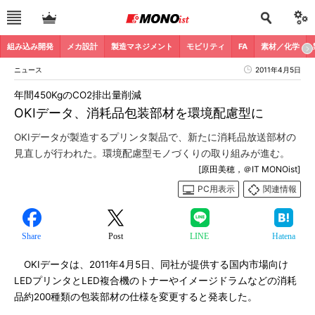
組み込み開発
メカ設計
製造マネジメント
モビリティ
FA
素材／化学
ニュース
2011年4月5日
年間450KgのCO2排出量削減
OKIデータ、消耗品包装部材を環境配慮型に
OKIデータが製造するプリンタ製品で、新たに消耗品放送部材の
見直しが行われた。環境配慮型モノづくりの取り組みが進む。
[原田美穂，＠IT MONOist]
PC用表示
関連情報
Share
Post
LINE
Hatena
OKIデータは、2011年4月5日、同社が提供する国内市場向け
LEDプリンタとLED複合機のトナーやイメージドラムなどの消耗
品約200種類の包装部材の仕様を変更すると発表した。