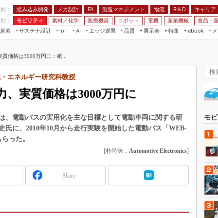
程別：
組み込み開発
メカ設計
製造マネジメント
物流
R＆D
キャリア
FA
業別：
モビリティ
素材／化学
医療機器
ロボット
電機
産業機械
食品・
炭素
サステナ設計
エッジ逆襲
品質
展示会
特集
メ
IoT
AI
ebook
伝承
組み込み開発
CEATEC
読者調査まとめ
編集後記
価格は3000万円に：紙...
JIMTOF
保全
メカ設計
つながるクルマ
組込み/エッジ コンピューティング
ス
 AI
製造マネジメント
5G
環境・エネルギー研究科教授
展＆IoT/5Gソリューション展
VR／AR
FA
、実質価格は3000万円に
IIFES
モビリティ
フィールドサービス
国際ロボット展
素材／化学
FPGA
は、電動バスの実用化を主な目標として電動車両に関する研
モビ
ジャパンモビリティショー
氏に、2010年10月から走行実験を開始した電動バス「WEB-
組み込み画像技術
TECHNO-FRONTIER
もらった。
組み込みモデリング
[朴尚洙，
Automotive Electronics
]
人テク展
Windows Embedded
スマート工場EXPO
Share
車載ソフト開発
EdgeTech+
ISO26262
日本ものづくりワールド
無償設計ツール
AUTOMOTIVE WORLD