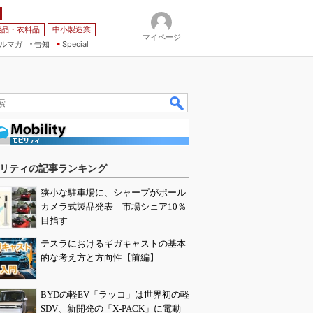
薬品・衣料品
中小製造業
マイページ
ルマガ
告知
Special
リティの記事ランキング
狭小な駐車場に、シャープがポール
カメラ式製品発表 市場シェア10％
目指す
テスラにおけるギガキャストの基本
的な考え方と方向性【前編】
BYDの軽EV「ラッコ」は世界初の軽
SDV、新開発の「X-PACK」に電動