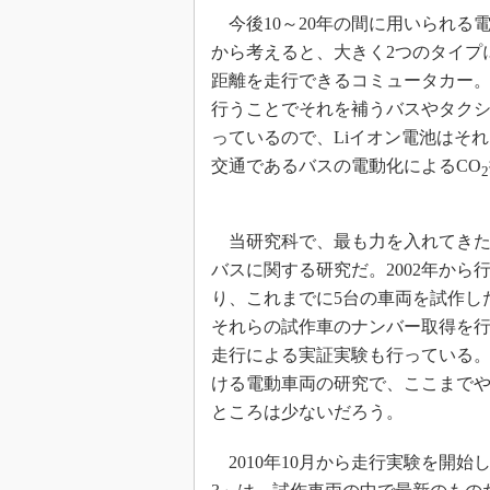
今後10～20年の間に用いられる
から考えると、大きく2つのタイプに
距離を走行できるコミュータカー。
行うことでそれを補うバスやタク
っているので、Liイオン電池はそ
交通であるバスの電動化によるCO
2
当研究科で、最も力を入れてきた
バスに関する研究だ。2002年から
り、これまでに5台の車両を試作し
それらの試作車のナンバー取得を
走行による実証実験も行っている
ける電動車両の研究で、ここまで
ところは少ないだろう。
2010年10月から走行実験を開始し