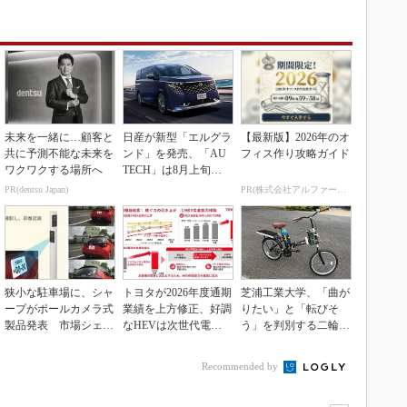
未来を一緒に…顧客と
日産が新型「エルグラ
【最新版】2026年のオ
共に予測不能な未来を
ンド」を発売、「AU
フィス作り攻略ガイド
ワクワクする場所へ
TECH」は8月上旬に
市場投入へ
PR(dentsu Japan)
PR(株式会社アルファーテクノ)
狭小な駐車場に、シャ
トヨタが2026年度通期
芝浦工業大学、「曲が
ープがポールカメラ式
業績を上方修正、好調
りたい」と「転びそ
製品発表 市場シェア
なHEVは次世代電池
う」を判別する二輪車
10％目指す
で競争力を強化へ
制御技術を開発
Recommended by