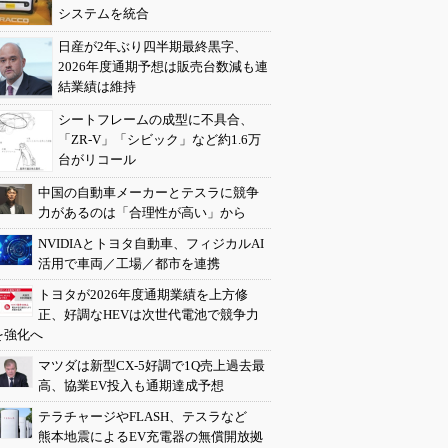
システムを統合
日産が2年ぶり四半期最終黒字、
2026年度通期予想は販売台数減も連
結業績は維持
シートフレームの成型に不具合、
「ZR-V」「シビック」など約1.6万
台がリコール
中国の自動車メーカーとテスラに競争
力があるのは「合理性が高い」から
NVIDIAとトヨタ自動車、フィジカルAI
活用で車両／工場／都市を連携
トヨタが2026年度通期業績を上方修
正、好調なHEVは次世代電池で競争力
を強化へ
マツダは新型CX-5好調で1Q売上過去最
高、協業EV投入も通期達成予想
テラチャージやFLASH、テスラなど
熊本地震によるEV充電器の無償開放拠