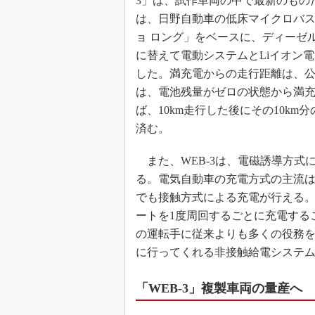
3」は、試作車両の中で最新のものだ
は、日野自動車の低床マイクロバ
ョ ロング」をベースに、ディーゼ
に替えて電動システムとLiイオン
した。満充電からの走行距離は、公
は、電池残量がゼロの状態から満充
ば、10km走行した後にその10km
済む。
また、WEB-3は、電磁誘導方式
る。電気自動車の充電方式の主流は
でも接触方式による充電が行える
ートを1度周回するごとに充電する
の運転手に従来よりも多くの役務
に行ってくれる非接触給電システ
「WEB-3」複製車両の量産へ