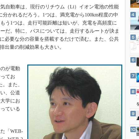
3Dプリンタ
産業オープンネット展
電気自動車は、現行のリチウム（Li）イオン電池の性能
デジタルツインとCAE
分かれるだろう。1つは、満充電から100km程度の中
S＆OP
もう1つは、走行可能距離は短いが、充電を高頻度に
シーだ。特に、バスについては、走行するルートが決ま
インダストリー4.0
れに必要な分の容量を搭載するだけで済む。また、公共
イノベーション
排出量の削減効果も大きい。
製造業ビッグデータ
メイドインジャパン
のが電動
植物工場
行ってお
知財マネジメント
た。また、
海外生産
行い、公道
グローバル設計・開発
。大学にお
制御セキュリティ
やっている
新型コロナへの対応
た「WEB-