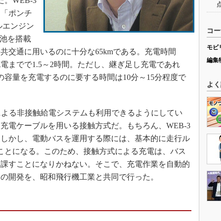
。WEB-3
ス「ポンチ
ルエンジン
コー
電池を搭載
モビ
共交通に用いるのに十分な65kmである。充電時間
編集
電までで1.5～2時間。ただし、継ぎ足し充電であれ
分の容量を充電するのに要する時間は10分～15分程度で
よく
による非接触給電システムも利用できるようにしてい
充電ケーブルを用いる接触方式だ。もちろん、WEB-3
。しかし、電動バスを運用する際には、基本的に走行ル
ことになる。このため、接触方式による充電は、バス
を課すことになりかねない。そこで、充電作業を自動的
ムの開発を、昭和飛行機工業と共同で行った。