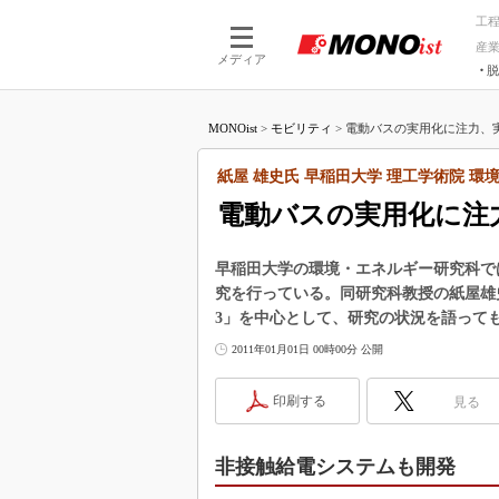
工
産
メディア
脱
つながる技術
AI×技術
MONOist
>
モビリティ
>
電動バスの実用化に注力、実質
つながる工場
AI×設備
つながるサービ
Physical
紙屋 雄史氏 早稲田大学 理工学術院 
電動バスの実用化に注力
早稲田大学の環境・エネルギー研究科で
究を行っている。同研究科教授の紙屋雄史
3」を中心として、研究の状況を語って
2011年01月01日 00時00分 公開
印刷する
見る
非接触給電システムも開発