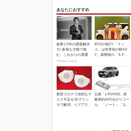
あなたにおすすめ
創業125年の課題解決
BYDの軽EV「ラッ
力×多様な才能で挑
コ」は世界初の軽SD
む、これからの電通
V、新開発の「X-PAC
K」に電動システ...
PR(dentsu Japan)
新型コロナで深刻なマ
日産「e-POWER」搭
スク不足を3Dプリン
載車約60万台がリコー
タで解消、イグアスが
ル、「ノート」「エク
3Dマスクを開発
ストレイル」な...