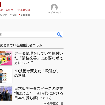
薬品・衣料品
中小製造業
マイページ
ルマガ
告知
Special
読まれている編集記者コラム
データ整理をしていて気付い
た「業務改善」に必要な考え
方について
3D技術が変えた「靴選び」
の常識
日本版データスペースの現在
地はどこ？ AI時代における
日本の勝ち筋について
≫
編集後記一覧