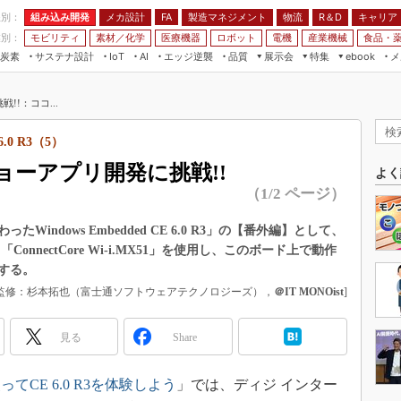
程別：
組み込み開発
メカ設計
製造マネジメント
物流
R＆D
キャリア
FA
業別：
モビリティ
素材／化学
医療機器
ロボット
電機
産業機械
食品・
炭素
サステナ設計
エッジ逆襲
品質
展示会
特集
メ
IoT
AI
ebook
伝承
組み込み開発
CEATEC
読者調査まとめ
編集後記
!：ココ...
JIMTOF
保全
メカ設計
つながるクルマ
組込み/エッジ コンピューティング
ス
 AI
製造マネジメント
5G
.0 R3（5）
展＆IoT/5Gソリューション展
VR／AR
FA
ーアプリ開発に挑戦!!
IIFES
よく
モビリティ
フィールドサービス
（1/2 ページ）
国際ロボット展
素材／化学
FPGA
ジャパンモビリティショー
ndows Embedded CE 6.0 R3」の【番外編】として、
組み込み画像技術
nnectCore Wi-i.MX51」を使用し、このボード上で動作
TECHNO-FRONTIER
する。
組み込みモデリング
人テク展
／監修：杉本拓也（富士通ソフトウェアテクノロジーズ），
＠IT MONOist
]
Windows Embedded
スマート工場EXPO
車載ソフト開発
見る
EdgeTech+
Share
ISO26262
日本ものづくりワールド
無償設計ツール
CE 6.0 R3を体験しよう
」では、ディジ インター
AUTOMOTIVE WORLD