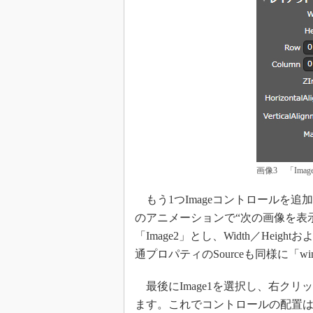
画像3 「Im
もう1つImageコントロールを追
のアニメーションで“次の画像を表
「Image2」とし、Width／Hei
通プロパティのSourceも同様に「windo
最後にImage1を選択し、右ク
ます。これでコントロールの配置