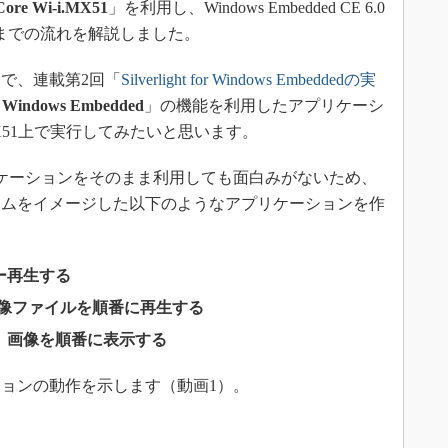
Core Wi-i.MX51
」を利用し、Windows Embedded CE 6.0
3Dプリンタ
産業オープンネット展
するまでの流れを解説しました。
デジタルツインとCAE
S＆OP
で、連載第2回「
Silverlight for Windows Embeddedの実
インダストリー4.0
for Windows Embedded
」の機能を利用したアプリケーシ
-i.MX51上で実行してみたいと思います。
イノベーション
製造業ビッグデータ
ケーションをそのまま利用しても面白みがないため、
メイドインジャパン
ームをイメージした以下のようなアプリケーションを作
植物工場
知財マネジメント
ー再生する
海外生産
画像ファイルを順番に再生する
グローバル設計・開発
、画像を順番に表示する
制御セキュリティ
新型コロナへの対応
ョンの動作を示します（動画1）。