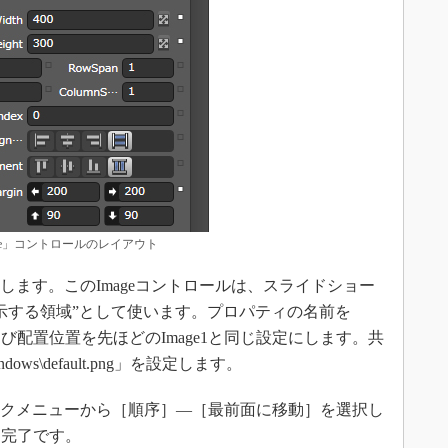
age」コントロールのレイアウト
加します。このImageコントロールは、スライドショー
示する領域”として使います。プロパティの名前を
ghtおよび配置位置を先ほどのImage1と同じ設定にします。共
ws\default.png」を設定します。
リックメニューから［順序］―［最前面に移動］を選択し
は完了です。