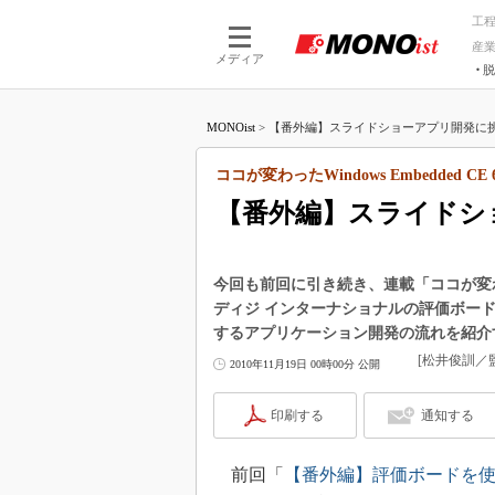
工
産
メディア
脱
つながる技術
AI×技術
MONOist
>
【番外編】スライドショーアプリ開発に挑戦!
つながる工場
AI×設備
つながるサービ
Physical
ココが変わったWindows Embedded CE 6
【番外編】スライドショ
今回も前回に引き続き、連載「ココが変わったWi
ディジ インターナショナルの評価ボード「Co
するアプリケーション開発の流れを紹介
[松井俊訓
2010年11月19日 00時00分 公開
印刷する
通知する
前回「
【番外編】評価ボードを使って