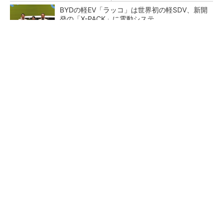
BYDの軽EV「ラッコ」は世界初の軽SDV、新開
発の「X-PACK」に電動システ...
ペロブスカイト太陽電池の量産に有効なイン
ク、従来比で1.5倍の性能向上
【レベル14】生成AIを味方に、3D CADを使い
こなそう！