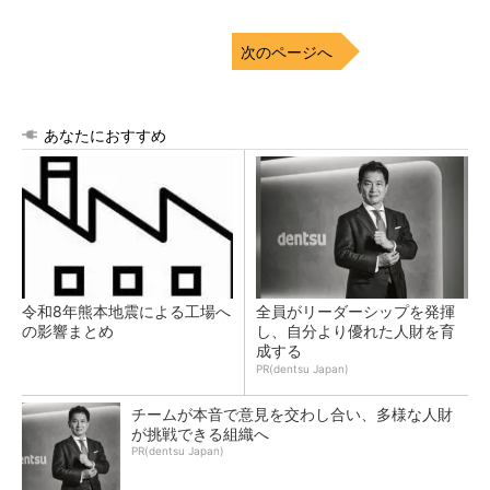
次のページへ
あなたにおすすめ
令和8年熊本地震による工場へ
全員がリーダーシップを発揮
の影響まとめ
し、自分より優れた人財を育
成する
PR(dentsu Japan)
チームが本音で意見を交わし合い、多様な人財
が挑戦できる組織へ
PR(dentsu Japan)