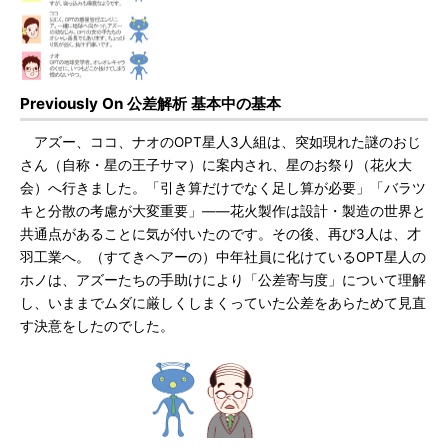
Previously On 公差解析 基本中の基本
アズー、ココ、ナオのOPT星人3人組は、突如現れた謎のおじ
さん（自称・星の王子サマ）に案内され、星のお祭り（花火大
会）へ行きました。「引き算だけでなく足し算が必要」「バラツ
キと分散の考慮が大変重要」――花火製作は設計・製造の世界と
共通点があることに気が付いたのです。その後、再び3人は、才
羽工業へ。（すてきヘアーの）中年社員に化けているOPT星人の
ホノは、アズーたちの手助けにより「公差寄与度」について理解
し、いままでムダに厳しくしまくっていた公差をあらためて見直
す決意をしたのでした。