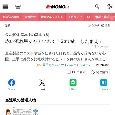
組み込み開発
メカ設計
製造マネジメント
モビリティ
FA
素材／化学
連載
2010年9月16日
公差解析 基本中の基本（6）
赤い流れ星ジャアいわく「3σで統一したまえ」
（1/3 ページ）
量産製品のコスト削減を任されたけれど、品質が落ちないか心
配。上手に部品を比較検討するヒントを例のおじさんが教える
[
岡田あづみ／サイバネットシステム
，MONOist]
PC用表示
関連情報
Share
Post
LINE
Hatena
当連載の登場人物