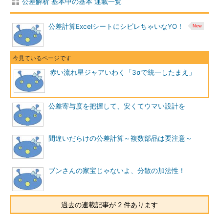
公差解析 基本中の基本 連載一覧
公差計算ExcelシートにシビレちゃいなYO！
赤い流れ星ジャアいわく「3σで統一したまえ」
公差寄与度を把握して、安くてウマい設計を
間違いだらけの公差計算～複数部品は要注意～
ブンさんの家宝じゃないよ、分散の加法性！
過去の連載記事が 2 件あります