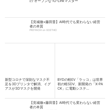
の“オープンな”IO-Linkマスター
【見城徹×藤田晋】AI時代でも変わらない経営
者の本質
PR(FINCHI on GOETHE)
新型コロナで深刻なマスク不
BYDの軽EV「ラッコ」は世界
足を3Dプリンタで解消、イグ
初の軽SDV、新開発の「X-PA
アスが3Dマスクを開発
CK」に電動システ...
【見城徹×藤田晋】AI時代でも変わらない経営
者の本質