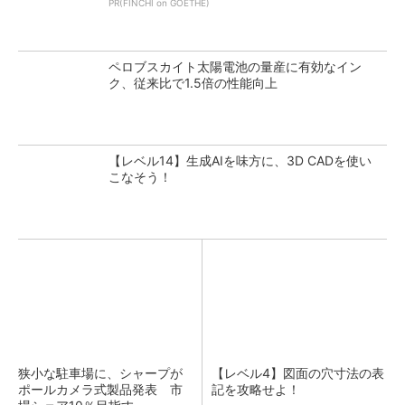
PR(FINCHI on GOETHE)
ペロブスカイト太陽電池の量産に有効なイン
ク、従来比で1.5倍の性能向上
【レベル14】生成AIを味方に、3D CADを使い
こなそう！
狭小な駐車場に、シャープが
【レベル4】図面の穴寸法の表
ポールカメラ式製品発表 市
記を攻略せよ！