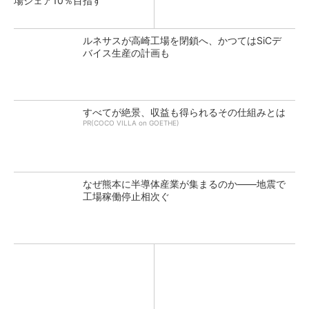
場シェア10％目指す
ルネサスが高崎工場を閉鎖へ、かつてはSiCデ
バイス生産の計画も
すべてが絶景、収益も得られるその仕組みとは
PR(COCO VILLA on GOETHE)
なぜ熊本に半導体産業が集まるのか――地震で
工場稼働停止相次ぐ