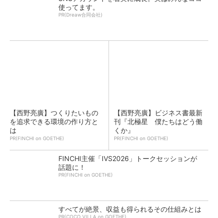
使ってます。
PR(Dreaw合同会社)
【西野亮廣】つくりたいもの
【西野亮廣】ビジネス書最新
を追求できる環境の作り方と
刊『北極星 僕たちはどう働
は
くか』
PR(FINCHI on GOETHE)
PR(FINCHI on GOETHE)
FINCHI主催「IVS2026」トークセッションが
話題に！
PR(FINCHI on GOETHE)
すべてが絶景、収益も得られるその仕組みとは
PR(COCO VILLA on GOETHE)