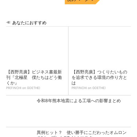
あなたにおすすめ
【西野亮廣】ビジネス書最新
【西野亮廣】つくりたいもの
刊『北極星 僕たちはどう働
を追求できる環境の作り方と
くか』
は
PR(FINCHI on GOETHE)
PR(FINCHI on GOETHE)
令和8年熊本地震による工場への影響まとめ
異例ヒット？ 使い勝手にこだわったオムロン