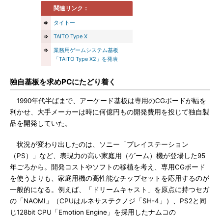
関連リンク：
⇒
タイトー
⇒
TAITO Type X
⇒
業務用ゲームシステム基板
「TAITO Type X2」を発表
独自基板を求めPCにたどり着く
1990年代半ばまで、アーケード基板は専用のCGボードが幅を
利かせ、大手メーカーは時に何億円もの開発費用を投じて独自製
品を開発していた。
状況が変わり出したのは、ソニー「プレイステーション
（PS）」など、表現力の高い家庭用（ゲーム）機が登場した95
年ごろから。開発コストやソフトの移植を考え、専用CGボード
を使うよりも、家庭用機の高性能なチップセットを応用するのが
一般的になる。例えば、「ドリームキャスト」を原点に持つセガ
の「NAOMI」（CPUはルネサステクノジ「SH-4」）、PS2と同
じ128bit CPU「Emotion Engine」を採用したナムコの