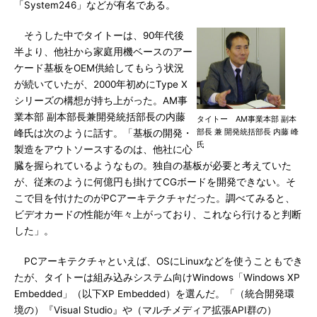
「System246」などが有名である。
そうした中でタイトーは、90年代後
半より、他社から家庭用機ベースのアー
ケード基板をOEM供給してもらう状況
が続いていたが、2000年初めにType X
シリーズの構想が持ち上がった。AM事
業本部 副本部長兼開発統括部長の内藤
タイトー AM事業本部 副本
部長 兼 開発統括部長 内藤 峰
峰氏は次のように話す。「基板の開発・
氏
製造をアウトソースするのは、他社に心
臓を握られているようなもの。独自の基板が必要と考えていた
が、従来のように何億円も掛けてCGボードを開発できない。そ
こで目を付けたのがPCアーキテクチャだった。調べてみると、
ビデオカードの性能が年々上がっており、これなら行けると判断
した」。
PCアーキテクチャといえば、OSにLinuxなどを使うこともでき
たが、タイトーは組み込みシステム向けWindows「Windows XP
Embedded」（以下XP Embedded）を選んだ。「（統合開発環
境の）『Visual Studio』や（マルチメディア拡張API群の）