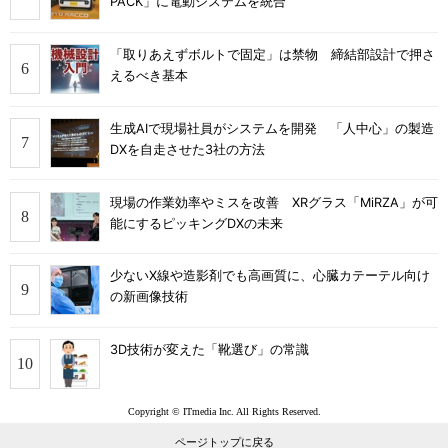
PACK」に電動システムを統合
「取りあえずボルトで固定」は禁物 締結部設計で押さ
えるべき基本
生成AIで現場社員がシステムを開発 「人中心」の製造
DXを自走させた3社の方法
現場の作業効率やミスを改善 XRグラス「MiRZA」が可
能にするピッキングDXの未来
少ないX線や造影剤でも高画質に、心臓カテーテル向け
の新画像技術
3D技術が変えた「靴選び」の常識
Copyright © ITmedia Inc. All Rights Reserved.
ページトップに戻る