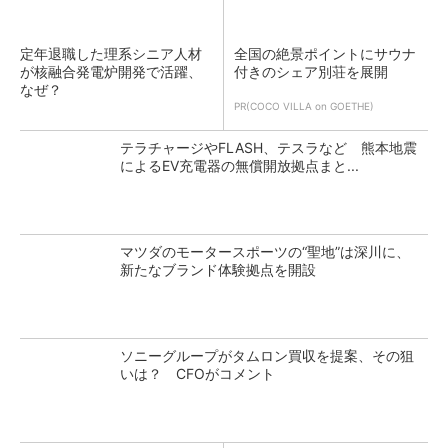
定年退職した理系シニア人材
全国の絶景ポイントにサウナ
が核融合発電炉開発で活躍、
付きのシェア別荘を展開
なぜ？
PR(COCO VILLA on GOETHE)
テラチャージやFLASH、テスラなど 熊本地震
によるEV充電器の無償開放拠点まと...
マツダのモータースポーツの“聖地”は深川に、
新たなブランド体験拠点を開設
ソニーグループがタムロン買収を提案、その狙
いは？ CFOがコメント