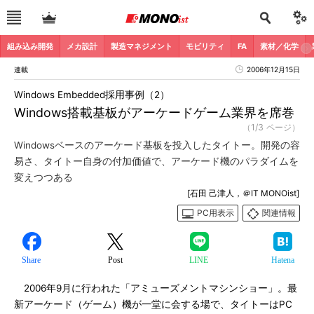
組み込み開発
メカ設計
製造マネジメント
モビリティ
FA
素材／化学
連載
2006年12月15日
Windows Embedded採用事例（2）
Windows搭載基板がアーケードゲーム業界を席巻
（1/3 ページ）
Windowsベースのアーケード基板を投入したタイトー。開発の容
易さ、タイトー自身の付加価値で、アーケード機のパラダイムを
変えつつある
[石田 己津人，＠IT MONOist]
PC用表示
関連情報
Share
Post
LINE
Hatena
2006年9月に行われた「アミューズメントマシンショー」。最
新アーケード（ゲーム）機が一堂に会する場で、タイトーはPC