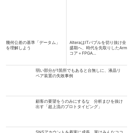
幾何公差の基準「データム」
AlteraはITバブルを切り抜け全
を理解しよう
盛期へ、時代を先取りしたArm
コア＋FPGA...
弱い部分が1箇所でもあると台無しに、液晶リ
ペア装置の失敗事例
顧客の要望をうのみにするな 分析まひを抜け
出す「超上流のプロトタイピング」
SNSアカウントを着実に成長。実はみんなココ