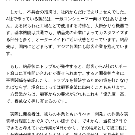
しかし、不具合の指摘は、社内からだけでありませんでした。
A社で作っている製品は、一般コンシューマー向けではありませ
ん。ある限られた工場などで使用する特殊な、大掛かりな機器で
す。基本機能は共通でも、納品先の企業によってカスタマイズす
る部分も多く、オーダーメイドに近い状態となっています。納品
先は、国内にとどまらず、アジア各国にも顧客企業を抱えていま
す。
もし、納品後にトラブルが発生すると、顧客からA社のサポー
ト窓口に直接問い合わせが寄せられます。すると開発担当者は、
事実関係を確認したり、トラブルを解決するための策を打たなけ
ればならず、場合によっては顧客企業に出向くこともあります。
一方営業からは、顧客からの要求がどれもこれも「優先度 高」
で、容赦なく押し寄せるのです。
実際に開発者は、彼らの本業ともいうべき「開発」の作業を実
質半分程度しかできていない様子です。ですから、当初は2日で
できると考えていた作業が4日かかり、その結果として後工程に
しわ寄せが来るのはうなずけます。残りの半分は、不具合対応、