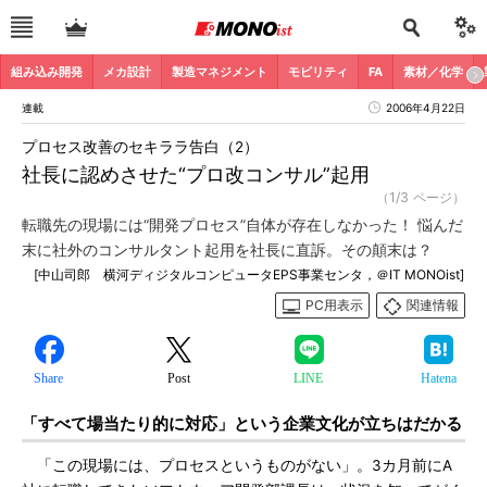
組み込み開発
メカ設計
製造マネジメント
モビリティ
FA
素材／化学
連載
2006年4月22日
プロセス改善のセキララ告白（2）
社長に認めさせた“プロ改コンサル”起用
（1/3 ページ）
転職先の現場には“開発プロセス”自体が存在しなかった！ 悩んだ
末に社外のコンサルタント起用を社長に直訴。その顛末は？
[中山司郎 横河ディジタルコンピュータEPS事業センタ，＠IT MONOist]
PC用表示
関連情報
Share
Post
LINE
Hatena
「すべて場当たり的に対応」という企業文化が立ちはだかる
「この現場には、プロセスというものがない」。3カ月前にA