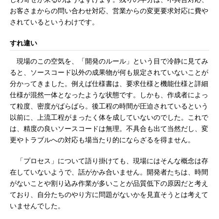
お客さまからの問い合わせ対応、営業からの変更要求対応に費や
されているというわけです。
すれ違い
現場のこの空気を、「開発のルール」という目で冷静に見てみ
ると、ソースコード以外の成果物が何も規定されていないことが
分かってきました。例えば仕様書は、要求仕様と機能仕様と詳細
仕様が混然一体となったような状態です。しかも、作成者によっ
て粒度、密度がばらばら。後工程の時間が圧迫されているという
以前に、上流工程がまったく体を成していないのでした。これで
は、精度の良いソースコードは無理。不具合も出て当然だし、変
更やトラブルへの対応も場当たり的にならざるを得ません。
「プロセス」について語り掛けても、現場にはそんな概念は存
在していないようで、話がかみ合いません。開発者たちは、時間
がないことや割り込み作業が多いことが品質低下の原因だと考え
ており、自分たちのやり方に問題がないかを見直そうとは考えて
いませんでした。