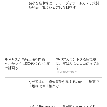
狭小な駐車場に、シャープがポールカメラ式製
品発表 市場シェア10％目指す
ルネサスが高崎工場を閉鎖
SNSアカウントを着実に成
へ、かつてはSiCデバイス生産
長。実はみんなココ使ってま
の計画も
す。
PR(Dreaw合同会社)
なぜ熊本に半導体産業が集まるのか――地震で
工場稼働停止相次ぐ
あえて歩かせない――準国産ヒューマノイド