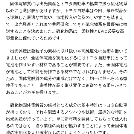
固体電解質には出光興産とトヨタ自動車の協業で扱う硫化物系
以外にも選択肢がありますが、トヨタ自動車は今回、最終製品か
ら逆算した最適な性能や、市場投入や普及のしやすさを踏まえ
て、出光興産とこれまで共同研究してきた硫化物系を最優先に検
討することを決めました。硫化物系は、柔軟性とEVに必要な高
容量化に優れているためです。
出光興産は微粒子の素材の取り扱いや高純度化の技術を磨いて
きましたが、全固体電池を実用化するにはトヨタ自動車にとって
電池を作りやすい材料であることが重要です。また、全固体電池
が電池として性能を発揮できる材料でなければなりません。その
ため、固体電解質の成分や組成だけでなく、均一に並べられる微
粒子であること、密着性が高く形状変化に追従できる柔らかさで
あることがカギを握ります。
硫化物固体電解質の候補となる成分の基本特許はトヨタ自動車
が持っており、それを製造するノウハウや技術、選択的な特許を
出光興産が持っています。単に新材料を開発してもらって仕入れ
るのではなく、違う業種の両社が協力することによって全固体電
池の実用化をより確実なものにしようという狙いです。