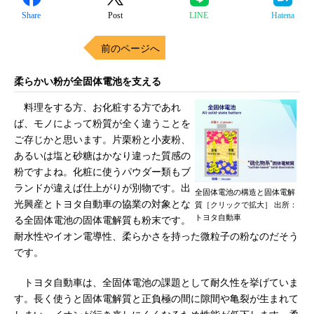
Share
Post
LINE
Hatena
前のページへ
柔らかい粉が全固体電池を支える
料理をする方、お化粧する方であれ
ば、モノによって粉質が全く違うことを
ご存じかと思います。片栗粉と小麦粉、
あるいは塩と砂糖はかなり違った質感の
粉ですよね。化粧に使うパウダー類もブ
ランドが違えば仕上がりが別物です。出
全固体電池の構造と固体電解
光興産とトヨタ自動車の協業の対象とな
質［クリックで拡大］ 出所：
トヨタ自動車
る全固体電池の固体電解質も粉末です。
耐水性やイオン電導性、柔らかさを持った微粒子の粉なのだそう
です。
トヨタ自動車は、全固体電池の課題として耐久性を挙げていま
す。長く使うと固体電解質と正負極の間に隙間や亀裂が生まれて