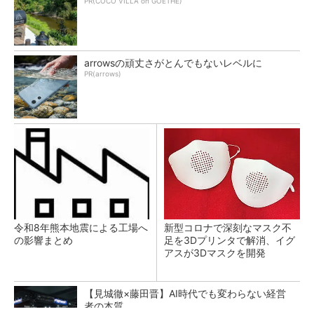
PR(COCO VILLA on GOETHE)
arrowsの頑丈さがとんでもないレベルに
PR(arrows)
令和8年熊本地震による工場へ
新型コロナで深刻なマスク不
の影響まとめ
足を3Dプリンタで解消、イグ
アスが3Dマスクを開発
【見城徹×藤田晋】AI時代でも変わらない経営
者の本質