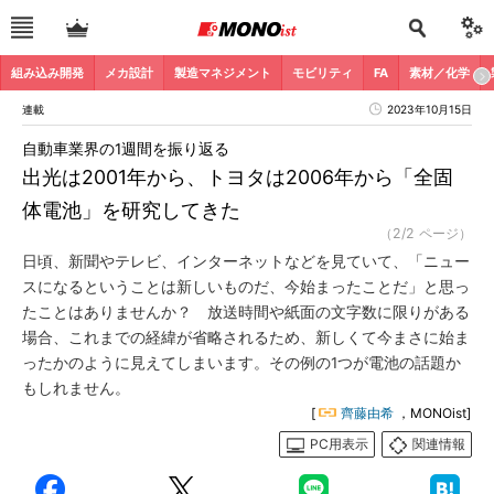
組み込み開発
メカ設計
製造マネジメント
モビリティ
FA
素材／化学
連載
2023年10月15日
自動車業界の1週間を振り返る
出光は2001年から、トヨタは2006年から「全固
体電池」を研究してきた
（2/2 ページ）
日頃、新聞やテレビ、インターネットなどを見ていて、「ニュー
スになるということは新しいものだ、今始まったことだ」と思っ
たことはありませんか？ 放送時間や紙面の文字数に限りがある
場合、これまでの経緯が省略されるため、新しくて今まさに始ま
ったかのように見えてしまいます。その例の1つが電池の話題か
もしれません。
[
齊藤由希
，MONOist]
PC用表示
関連情報