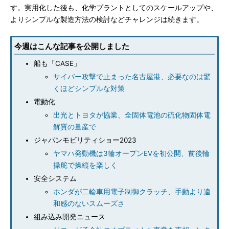
す。実用化した後も、化学プラントとしてのスケールアップや、
よりシンプルな製造方法の検討などチャレンジは続きます。
今週はこんな記事を公開しました
船も「CASE」
サイバー攻撃で止まった名古屋港、必要なのは驚
くほどシンプルな対策
電動化
出光とトヨタが協業、全固体電池の硫化物固体電
解質の量産で
ジャパンモビリティショー2023
ヤマハ発動機は3輪オープンEVを初公開、前後輪
操舵で操縦を楽しく
安全システム
ホンダが二輪車用電子制御クラッチ、手動より違
和感のないスムーズさ
組み込み開発ニュース