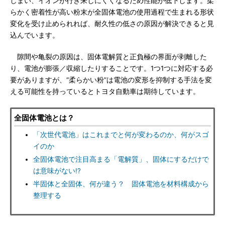
しまい、イオンが行き来しにくくなるため性能が低下します。柔
らかく密着性が高い粉末が全固体電池の使用過程で生まれる形状
変化を受け止められれば、耐久性の低さの原因が解決できると見
込んでいます。
隙間や亀裂の原因は、固体電解質と正負極の界面が剥離した
り、電池が膨張／収縮したりすることです。1つ1つに対応する必
要がありますが、“柔らかい粉”は電池の変形を抑制する手法を変
える可能性を持っているとトヨタ自動車は期待しています。
全固体電池とは？
「次世代電池」はこれまでと何が変わるのか、何がスゴ
イのか
全固体電池で注目高まる「電解質」、固体にするだけで
は意味がない!?
半固体と全固体、何が違う？ 固体電池を材料構成から
整理する