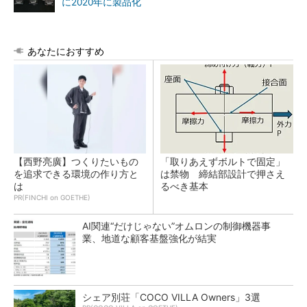
に2020年に製品化
あなたにおすすめ
【西野亮廣】つくりたいもの
「取りあえずボルトで固定」
を追求できる環境の作り方と
は禁物 締結部設計で押さえ
は
るべき基本
PR(FINCHI on GOETHE)
AI関連“だけじゃない”オムロンの制御機器事
業、地道な顧客基盤強化が結実
シェア別荘「COCO VILLA Owners」3選