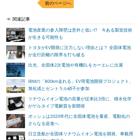
前のページへ
関連記事
電池産業の参入障壁は意外と低い!? 今ある製造技術
が生きる可能性も
トヨタがEV開発に注力しない理由とは？ 全固体電池
が走行距離の限界を打ち破る
出光、全固体2次電池や有機ELをカーエレに出展
IBMの「800km走れる」EV用電池開発プロジェクト、
旭化成とセントラル硝子が参加
リチウムイオン電池の容量が従来比3倍に、積水化学
がゲルタイプ電解質を新開発
ボッシュは2020年代に全固体電池を量産、電動化の
さらなる促進へ
日立造船が全固体リチウムイオン電池を開発、車載用