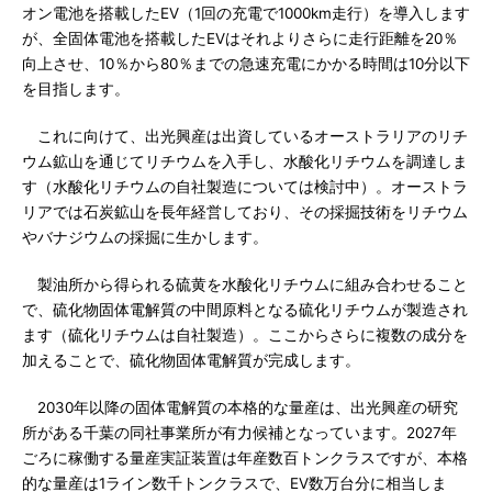
オン電池を搭載したEV（1回の充電で1000km走行）を導入します
が、全固体電池を搭載したEVはそれよりさらに走行距離を20％
向上させ、10％から80％までの急速充電にかかる時間は10分以下
を目指します。
これに向けて、出光興産は出資しているオーストラリアのリチ
ウム鉱山を通じてリチウムを入手し、水酸化リチウムを調達しま
す（水酸化リチウムの自社製造については検討中）。オーストラ
リアでは石炭鉱山を長年経営しており、その採掘技術をリチウム
やバナジウムの採掘に生かします。
製油所から得られる硫黄を水酸化リチウムに組み合わせること
で、硫化物固体電解質の中間原料となる硫化リチウムが製造され
ます（硫化リチウムは自社製造）。ここからさらに複数の成分を
加えることで、硫化物固体電解質が完成します。
2030年以降の固体電解質の本格的な量産は、出光興産の研究
所がある千葉の同社事業所が有力候補となっています。2027年
ごろに稼働する量産実証装置は年産数百トンクラスですが、本格
的な量産は1ライン数千トンクラスで、EV数万台分に相当しま