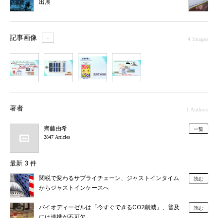
出展
記事画像
＋
4 Images
1
2
3
4
著者
1 Authors
齊藤由希
一覧
2847 Articles
最新 3 件
関税で変わるサプライチェーン、ジャストインタイム
読む
からジャストインケースへ
バイオディーゼルは「今すぐできるCO2削減」、普及
読む
には連携が不可欠