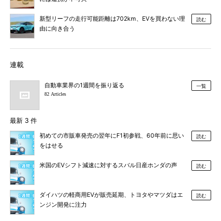
新型リーフの走行可能距離は702km、EVを買わない理
読む
由に向き合う
連載
自動車業界の1週間を振り返る
一覧
82 Articles
最新 3 件
初めての市販車発売の翌年にF1初参戦、60年前に思い
読む
をはせる
米国のEVシフト減速に対するスバル日産ホンダの声
読む
ダイハツの軽商用EVが販売延期、トヨタやマツダはエ
読む
ンジン開発に注力