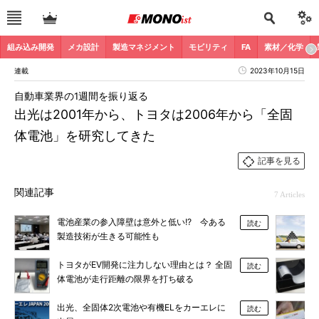
組み込み開発
メカ設計
製造マネジメント
モビリティ
FA
素材／化学
連載
2023年10月15日
自動車業界の1週間を振り返る
出光は2001年から、トヨタは2006年から「全固
体電池」を研究してきた
記事を見る
関連記事
7 Articles
電池産業の参入障壁は意外と低い!? 今ある
読む
製造技術が生きる可能性も
トヨタがEV開発に注力しない理由とは？ 全固
読む
体電池が走行距離の限界を打ち破る
出光、全固体2次電池や有機ELをカーエレに
読む