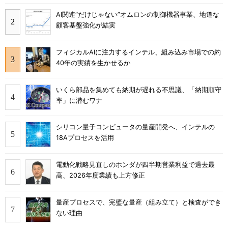
AI関連“だけじゃない”オムロンの制御機器事業、地道な
顧客基盤強化が結実
フィジカルAIに注力するインテル、組み込み市場での約
40年の実績を生かせるか
いくら部品を集めても納期が遅れる不思議、「納期順守
率」に潜むワナ
シリコン量子コンピュータの量産開発へ、インテルの
18Aプロセスを活用
電動化戦略見直しのホンダが四半期営業利益で過去最
高、2026年度業績も上方修正
量産プロセスで、完璧な量産（組み立て）と検査ができ
ない理由