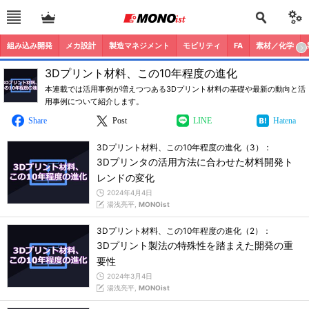
組み込み開発
メカ設計
製造マネジメント
モビリティ
FA
素材／化学
3Dプリント材料、この10年程度の進化
本連載では活用事例が増えつつある3Dプリント材料の基礎や最新の動向と活
用事例について紹介します。
Share
Post
LINE
Hatena
3Dプリント材料、この10年程度の進化（3）：
3Dプリンタの活用方法に合わせた材料開発ト
レンドの変化
2024年4月4日
湯浅亮平,
MONOist
3Dプリント材料、この10年程度の進化（2）：
3Dプリント製法の特殊性を踏まえた開発の重
要性
2024年3月4日
湯浅亮平,
MONOist