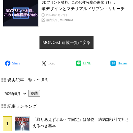
3Dプリント材料、この10年程度の進化（1）：
環デザインとマテリアルドリブン・リサーチ
2024年1月22日
湯浅亮平,
MONOist
MONOist 連載一覧に戻る
Share
Post
LINE
Hatena
過去記事一覧 - 年月別
移動
記事ランキング
「取りあえずボルトで固定」は禁物 締結部設計で押さ
えるべき基本