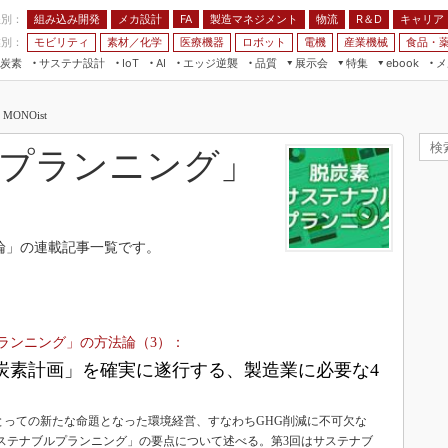
程別：
組み込み開発
メカ設計
製造マネジメント
物流
R＆D
キャリア
FA
業別：
モビリティ
素材／化学
医療機器
ロボット
電機
産業機械
食品・
炭素
サステナ設計
エッジ逆襲
品質
展示会
特集
メ
IoT
AI
ebook
伝承
組み込み開発
CEATEC
読者調査まとめ
編集後記
ONOist
JIMTOF
保全
メカ設計
つながるクルマ
組込み/エッジ コンピューティング
ス
 AI
製造マネジメント
5G
プランニング」
展＆IoT/5Gソリューション展
VR／AR
FA
IIFES
モビリティ
フィールドサービス
国際ロボット展
素材／化学
FPGA
論」の連載記事一覧です。
ジャパンモビリティショー
組み込み画像技術
TECHNO-FRONTIER
組み込みモデリング
人テク展
Windows Embedded
ランニング」の方法論（3）：
スマート工場EXPO
車載ソフト開発
炭素計画」を確実に遂行する、製造業に必要な4
EdgeTech+
ISO26262
日本ものづくりワールド
とっての新たな命題となった環境経営、すなわちGHG削減に不可欠な
無償設計ツール
AUTOMOTIVE WORLD
サステナブルプランニング」の要点について述べる。第3回はサステナブ