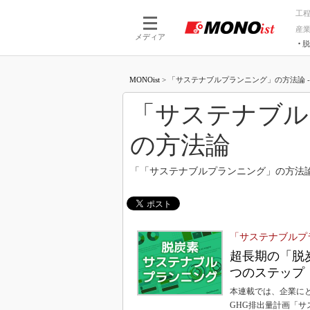
工
産
メディア
脱
つながる技術
AI×技術
MONOist
>
「サステナブルプランニング」の方法論 - M
つながる工場
AI×設備
つながるサービ
Physical
「サステナブル
の方法論
「「サステナブルプランニング」の方法
「サステナブルプ
超長期の「脱
つのステップ
本連載では、企業に
GHG排出量計画「