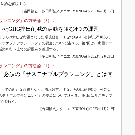
3Dプリンタ
方法論を解説する。
産業オープンネット展
[吉岡禎史、多田和弘／クニエ,
MONOist
]
(
2023年3月15日
)
デジタルツインとCAE
ランニング」の方法論（2）：
S＆OP
いたGHG排出削減の活動を阻む4つの課題
インダストリー4.0
とっての新たな命題となった環境経営、すなわちGHG削減に不可欠な
イノベーション
サステナブルプランニング」の要点について述べる。第2回は排出量デー
製造業ビッグデータ
減活動を行う上での課題点を整理する。
[多田和弘／クニエ,
MONOist
]
(
2023年2月21日
)
メイドインジャパン
ランニング」の方法論（1）：
植物工場
減に必須の「サステナブルプランニング」とは何
知財マネジメント
海外生産
とっての新たな命題となった環境経営、すなわちGHG削減に不可欠な
グローバル設計・開発
サステナブルプランニング」の要点について述べる。第1回はサステナブ
紹介を行う。
制御セキュリティ
[吉岡禎史／クニエ,
MONOist
]
(
2023年1月24日
)
新型コロナへの対応