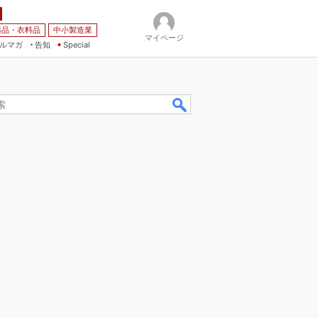
薬品・衣料品
中小製造業
マイページ
ルマガ
告知
Special