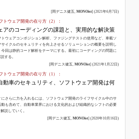
3Dプリンタ
産業オープンネット展
[岡デニス健五,
MONOist
]
(
2021年6月7日
)
デジタルツインとCAE
フトウェア開発の在り方（2）：
S＆OP
ェアのコーディングの課題と、実用的な解決策
インダストリー4.0
フトウェアコンポジション解析、ファジングテストの使用など、車載ソ
イノベーション
フサイクルのセキュリティを向上させるソリューションの概要を説明し
製造業ビッグデータ
、今回は静的コード解析をテーマにする。最初にコーディングの問題に
解説する。
メイドインジャパン
[岡デニス健五,
MONOist
]
(
2021年1月22日
)
植物工場
フトウェア開発の在り方（1）：
知財マネジメント
自動車のセキュリティ、ソフトウェア開発は何
海外生産
グローバル設計・開発
ィにさらに力を入れるには、ソフトウェア開発のライフサイクル中のサ
活動も含めて、自動車業界における文化的および組織的なシフトの必要
制御セキュリティ
て解説していく。
新型コロナへの対応
[岡デニス健五,
MONOist
]
(
2020年10月16日
)