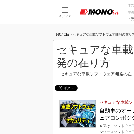
工
産
メディア
脱
つながる技術
AI×技術
MONOist
>
セキュアな車載ソフトウェア開発の在り方 - M
つながる工場
AI×設備
つながるサービ
Physical
セキュアな車載
発の在り方
「セキュアな車載ソフトウェア開発の在
セキュアな車載ソ
自動車のオー
ェアコンポジ
今回は、ソフトウェ
ンソースソフトウェ