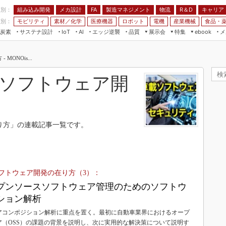
程別：
組み込み開発
メカ設計
製造マネジメント
物流
R＆D
キャリア
FA
業別：
モビリティ
素材／化学
医療機器
ロボット
電機
産業機械
食品・
炭素
サステナ設計
エッジ逆襲
品質
展示会
特集
メ
IoT
AI
ebook
伝承
組み込み開発
CEATEC
読者調査まとめ
編集後記
ONOis...
JIMTOF
保全
メカ設計
つながるクルマ
組込み/エッジ コンピューティング
ス
 AI
製造マネジメント
5G
ソフトウェア開
展＆IoT/5Gソリューション展
VR／AR
FA
IIFES
モビリティ
フィールドサービス
国際ロボット展
素材／化学
FPGA
り方」の連載記事一覧です。
ジャパンモビリティショー
組み込み画像技術
TECHNO-FRONTIER
組み込みモデリング
人テク展
Windows Embedded
フトウェア開発の在り方（3）：
スマート工場EXPO
車載ソフト開発
プンソースソフトウェア管理のためのソフトウ
EdgeTech+
ション解析
ISO26262
日本ものづくりワールド
アコンポジション解析に重点を置く。最初に自動車業界におけるオープ
無償設計ツール
AUTOMOTIVE WORLD
ア（OSS）の課題の背景を説明し、次に実用的な解決策について説明す