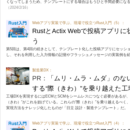
くなってしまうため、テンプレートにする場合はもうひと手間必要にな
（2024/2/16）
Webアプリ実装で学ぶ、現場で役立つRust入門（5）：
RustとActix Webで投稿アプ
う
第5回は、第4回の続きとして、テンプレート化した投稿アプリにセッシ
し、それを利用した入力情報の記憶やフラッシュメッセージの実装例を
製造業DX：
PR：
「ムリ・ムラ・ムダ」のな
する“際（きわ）”を乗り越えた工
工場DXを実現するにはECMとSCMをシームレスにつなぐ必要があるが
（きわ）”がこれを妨げている。これらの“際（きわ）”を乗り越えるべく、日立
実現方法をナレッジ化したものが「日立 設計・製造テンプレート」だ。
Webアプリ実装で学ぶ、現場で役立つRust入門（4）：