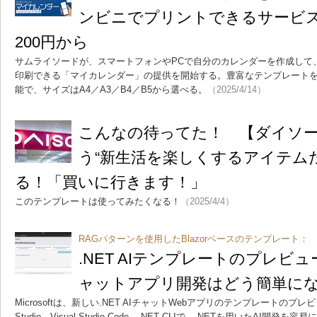
ンビニでプリントできるサービス
200円から
サムライソードが、スマートフォンやPCで自分のカレンダーを作成して
印刷できる「マイカレンダー」の提供を開始する。豊富なテンプレート
能で、サイズはA4／A3／B4／B5から選べる。
（2025/4/14）
こんなの待ってた！ 【ダイソ
う“新生活を楽しくするアイテム
る！「買いに行きます！」
このテンプレートは使ってみたくなる！
（2025/4/4）
RAGパターンを使用したBlazorベースのテンプレート：
.NET AIテンプレートのプレビ
ャットアプリ開発はどう簡単に
Microsoftは、新しい.NET AIチャットWebアプリのテンプレートのプレ
Studio、Visual Studio Code、.NET CLIで、.NETを用いたA