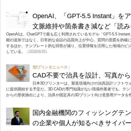
OpenAI、「GPT-5.5 Insta
文脈維持や箇条書き減など「読み
OpenAIは、ChatGPTで最も広く利用されているモデル「GPT-5.5 In
能の追加ではなく、日常的な会話の品質向上が中心。質問の意図を的確
するほか、テンプレート的な回答が減り、位置情報を活用した地域のビ
している。
（2026/6/25）
3Dプリンタニュース：
CAD不要で治具を設計、写真か
日本3Dプリンターは、製造現場向けの治具設計ソフトウェア「Ig
に提供開始する予定だ。3D CADの専門知識がない現場作業者でも、テ
からの形状抽出により、治具や固定具の3Dプリント向け造形用データを
国内金融機関のフィッシングテ
の企業や個人が知るべきサイバ