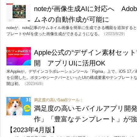
noteが画像生成AIに対応へ Ad
ムネの自動作成が可能に
noteが、note記事のサムネイル画像を簡単に生成できる機能を追加する
プレートやAIを使った画像生成ができるようになる。
（2023/8/29）
Apple公式の“デザイン素材セット”
開 アプリUIに活用OK
米Appleが、デザインコラボレーションツール「Figma」上で、iOS 17／i
を公開した。ボタンやシークバーといったUIの構成要素やテンプレートなど
開は初。
（2023/6/8）
満足度の高いSaaSツール：
満足度の高いモバイルアプリ開
作」「豊富なテンプレート」が
【2023年4月版】