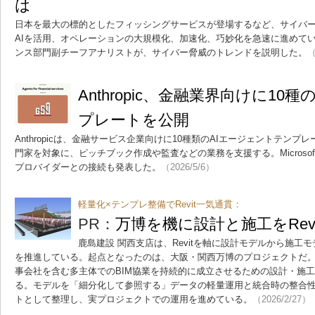
は
日本を最大の標的としたフィッシングサービスが登場するなど、サイバ
AIを活用、オペレーションの大規模化、加速化、巧妙化を急速に進めている
ンス部門副チーフアナリストが、サイバー脅威のトレンドを説明した。
（
Anthropic、金融業界向けに10
プレートを公開
Anthropicは、金融サービス企業向けに10種類のAIエージェントテン
門家を対象に、ピッチブック作成や監査などの業務を支援する。Microsof
プロバイダーとの接続も発表した。
（2026/5/6）
軽量化×テンプレ整備でRevit一気通貫：
PR：
万博を機に設計と施工をRevi
鹿島建設 関西支店は、Revitを軸に設計モデルから施工
を推進している。起点となったのは、大阪・関西万博のプロジェクトだ
事会社を含む多主体でのBIM協業を持続的に成立させるための設計・施工
る。モデルを「細分化して参照する」データの軽量運用と統合時の整合
トとして整理し、実プロジェクトでの運用を進めている。
（2026/2/27）