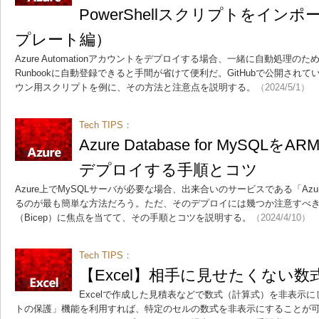
PowerShellスクリプトをイン
プレート編）
Azure Automationアカウントをデプロイする場合、一緒に自動処理のための
Runbookに自動登録できると手間が省けて便利だ。GitHubで公開さ
ウン用スクリプトを例に、その方法と注意点を説明する。
（2024/5/1）
Tech TIPS：
Azure Database for MySQ
デプロイする手順とコツ
Azure上でMySQLサーバが必要な場合、出来合いのサービスである「Azure Da
るのが最も簡単な方法だろう。ただ、そのデプロイには幾つか注意すべき
（Bicep）に焦点を当てて、その手順とコツを説明する。
（2024/4/10）
Tech TIPS：
【Excel】相手に見せたくない
Excelで作成した見積表などで数式（計算式）を非表示
トの保護」機能を利用すれば、特定のセルの数式を非表示にすることが