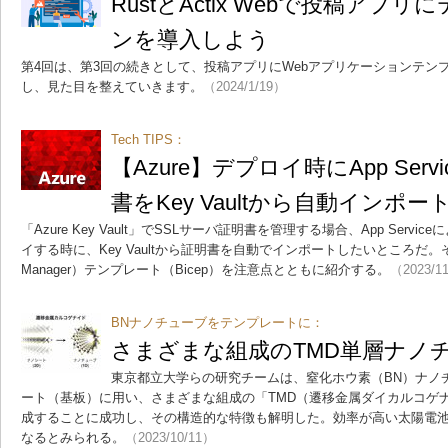
RustとActix Webで投稿アプ
ンを導入しよう
第4回は、第3回の続きとして、投稿アプリにWebアプリケーションテンプ
し、見た目を整えていきます。
（2024/1/19）
Tech TIPS：
【Azure】デプロイ時にApp Ser
書をKey Vaultから自動インポー
「Azure Key Vault」でSSLサーバ証明書を管理する場合、App Servic
イする時に、Key Vaultから証明書を自動でインポートしたいところだ。そのため
Manager）テンプレート（Bicep）を注意点とともに紹介する。
（2023/1
BNナノチューブをテンプレートに：
さまざまな組成のTMD単層ナノ
東京都立大学らの研究チームは、窒化ホウ素（BN）ナノ
ート（基板）に用い、さまざまな組成の「TMD（遷移金属ダイカルコゲ
成することに成功し、その構造的な特徴も解明した。効率が高い太陽電
なるとみられる。
（2023/10/11）