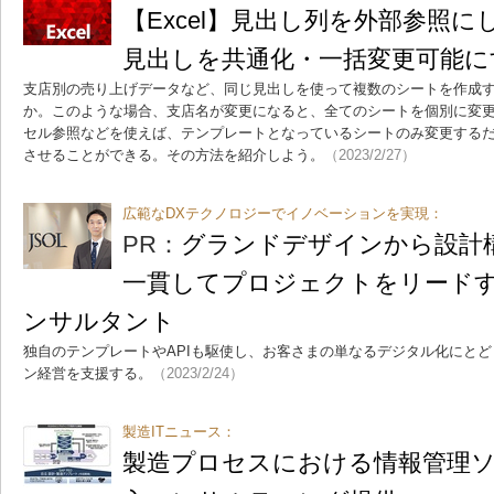
【Excel】見出し列を外部参照
見出しを共通化・一括変更可能に
支店別の売り上げデータなど、同じ見出しを使って複数のシートを作成
か。このような場合、支店名が変更になると、全てのシートを個別に変
セル参照などを使えば、テンプレートとなっているシートのみ変更する
させることができる。その方法を紹介しよう。
（2023/2/27）
広範なDXテクノロジーでイノベーションを実現：
PR：
グランドデザインから設計
一貫してプロジェクトをリードする
ンサルタント
独自のテンプレートやAPIも駆使し、お客さまの単なるデジタル化にと
ン経営を支援する。
（2023/2/24）
製造ITニュース：
製造プロセスにおける情報管理