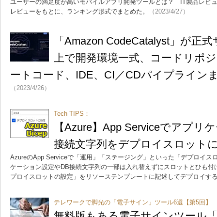
ユーザーの満足度が高いモバイルアプリ開発ツールとは？ IT製品レビューサ
レビューをもとに、ランキング形式でまとめた。
（2023/4/27）
「Amazon CodeCatalyst」
上で開発環境一式、コードリポ
ートコード、IDE、CI／CDパイプライン
（2023/4/26）
Tech TIPS：
【Azure】App Serviceでア
接続文字列をデプロイスロット
AzureのApp Serviceで「運用」「ステージング」といった「デプロ
ケーション設定やDB接続文字列の一部は入れ替えずにスロットとひも付
プロイスロットの設定」をリソーステンプレートに記述してデプロイす
テレワークで脚光の「電子サイン」ツール6選【第5回】
無料版もある電子サインツール「Pa