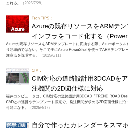
まれる。
（2025/7/28）
Tech TIPS：
Azureの既存リソースをARM
インフラをコード化する（PowerS
Azureの既存リソースをARMテンプレートに変換する際、Azureポータ
り効率的ではない。そこで主にAzure PowerShellを使ってARMテ
注意点を説明する。
（2025/6/11）
CIM：
CIM対応の道路設計用3DCAD
注機関の2D図仕様に対応
福井コンピュータは、CIM対応の道路設計用3DCAD「TREND ROAD De
CADとの連携やテンプレート拡充で、発注機関が求める2D図面仕様に沿
可能になる。
（2025/4/17）
自分で作ったカレンダーをスマホ