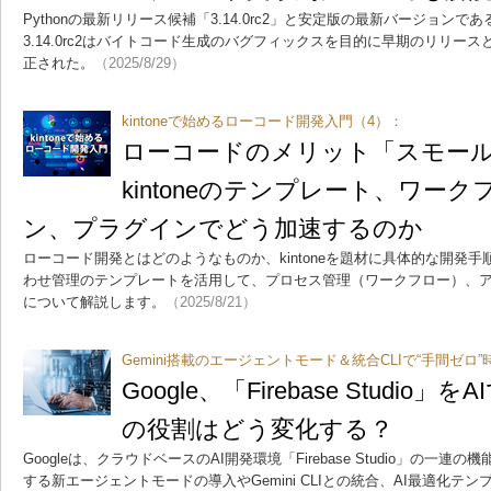
Pythonの最新リリース候補「3.14.0rc2」と安定版の最新バージョンであ
3.14.0rc2はバイトコード生成のバグフィックスを目的に早期のリリースとな
正された。
（2025/8/29）
kintoneで始めるローコード開発入門（4）：
ローコードのメリット「スモー
kintoneのテンプレート、ワー
ン、プラグインでどう加速するのか
ローコード開発とはどのようなものか、kintoneを題材に具体的な開発
わせ管理のテンプレートを活用して、プロセス管理（ワークフロー）、アクシ
について解説します。
（2025/8/21）
Gemini搭載のエージェントモード＆統合CLIで“手間ゼロ
Google、「Firebase Studi
の役割はどう変化する？
Googleは、クラウドベースのAI開発環境「Firebase Studio」の一
する新エージェントモードの導入やGemini CLIとの統合、AI最適化テ