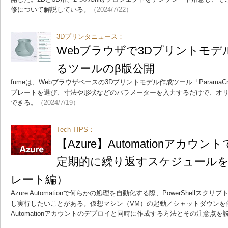
修について解説している。
（2024/7/22）
3Dプリンタニュース：
Webブラウザで3Dプリントモ
るツールのβ版公開
fumeは、Webブラウザベースの3Dプリントモデル作成ツール「ParamaC
プレートを選び、寸法や形状などのパラメーターを入力するだけで、オリ
できる。
（2024/7/19）
Tech TIPS：
【Azure】Automationアカウ
定期的に繰り返すスケジュールを
レート編）
Azure Automationで何らかの処理を自動化する際、PowerShellスク
し実行したいことがある。仮想マシン（VM）の起動／シャットダウンを
Automationアカウントのデプロイと同時に作成する方法とその注意点を