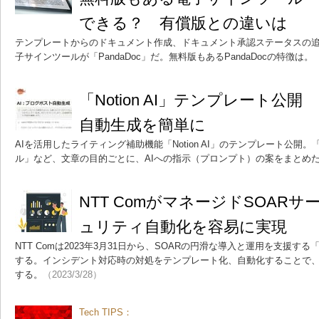
できる？ 有償版との違いは
テンプレートからのドキュメント作成、ドキュメント承認ステータスの
子サインツールが「PandaDoc」だ。無料版もあるPandaDocの特徴は。
（
「Notion AI」テンプレート公
自動生成を簡単に
AIを活用したライティング補助機能「Notion AI」のテンプレート公開
ル」など、文章の目的ごとに、AIへの指示（プロンプト）の案をまとめ
NTT ComがマネージドSOAR
ュリティ自動化を容易に実現
NTT Comは2023年3月31日から、SOARの円滑な導入と運用を支援す
する。インシデント対応時の対処をテンプレート化、自動化することで
する。
（2023/3/28）
Tech TIPS：