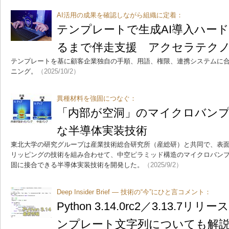
AI活用の成果を確認しながら組織に定着：
テンプレートで生成AI導入ハー
るまで伴走支援 アクセラテク
テンプレートを基に顧客企業独自の手順、用語、権限、連携システムに
ニング。
（2025/10/2）
異種材料を強固につなぐ：
「内部が空洞」のマイクロバン
な半導体実装技術
東北大学の研究グループは産業技術総合研究所（産総研）と共同で、表
リッピングの技術を組み合わせて、中空ピラミッド構造のマイクロバン
固に接合できる半導体実装技術を開発した。
（2025/9/2）
Deep Insider Brief ― 技術の“今”にひと言コメント：
Python 3.14.0rc2／3.13.7リリー
ンプレート文字列についても解