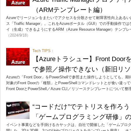
（ARMテンプレート編）
Azureでリージョンをまたいでアクセスを分散させて耐障害性向上ある
ス「Traffic Manager」。これをAzureポータル（GUI）での手動
イ（生成）できるようにするARM（Azure Resource Manager）テ
（2024/9/18）
Tech TIPS：
【Azureトラシュー】Front DoorをP
で参照／操作できない（新旧リソ
Azureの「Front Door」をPowerShellで参照また操作しようとし
対象のFront Doorの「種類」とPowerShellコマンドレットとが食い
Front DoorとPowerShell／Azure CLI／リソーステンプレートについて
“コードだけ”でテトリスを作ろ
「ゲームプログラミング研修」
イベント事業などを手掛けるカヤックは、自社で開催した「ゲームプロ
開した。2Dと3D用、2つのUnityプロジェクトをテンプレート用意し、