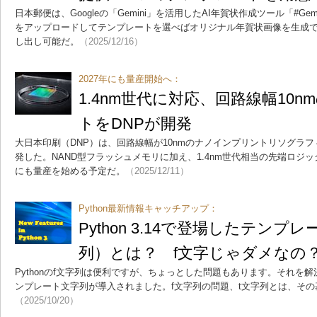
日本郵便は、Googleの「Gemini」を活用したAI年賀状作成ツール「#G
をアップロードしてテンプレートを選べばオリジナル年賀状画像を生成
し出し可能だ。
（2025/12/16）
2027年にも量産開始へ：
1.4nm世代に対応、回路線幅10n
トをDNPが開発
大日本印刷（DNP）は、回路線幅が10nmのナノインプリントリソグラフ
発した。NAND型フラッシュメモリに加え、1.4nm世代相当の先端ロジッ
にも量産を始める予定だ。
（2025/12/11）
Python最新情報キャッチアップ：
Python 3.14で登場したテンプ
列）とは？ f文字じゃダメなの
Pythonのf文字列は便利ですが、ちょっとした問題もあります。それを解決する
ンプレート文字列が導入されました。f文字列の問題、t文字列とは、そ
（2025/10/20）