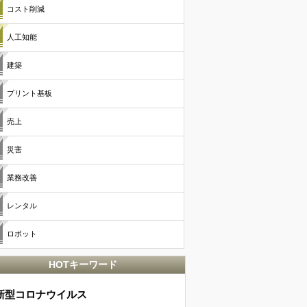
コスト削減
人工知能
建築
プリント基板
売上
災害
業務改善
レンタル
ロボット
HOTキーワード
新型コロナウイルス