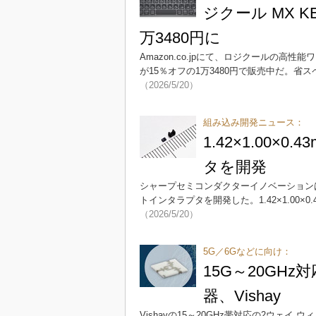
ジクール MX KE
万3480円に
Amazon.co.jpにて、ロジクールの高性能ワ
が15％オフの1万3480円で販売中だ。
（2026/5/20）
組み込み開発ニュース：
1.42×1.00
タを開発
シャープセミコンダクターイノベーション
トインタラプタを開発した。1.42×1.00
（2026/5/20）
5G／6Gなどに向け：
15G～20GH
器、Vishay
Vishayの15～20GHz帯対応の2ウェイ