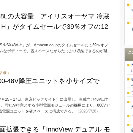
28Lの大容量「アイリスオーヤマ 冷蔵
43A-H」がタイムセールで39％オフの12
-SX43A-H」が、Amazon.co.jpのタイムセールにて39％オフ
リムなボディーで、省スペースながらたっぷり収納できるのが魅
こ
活躍：
00-48V降圧ユニットを小サイズで
a
2026年7月15～17日、東京ビッグサイト）に出展し、車載向け48V出力
介した。同社が得意とする小型電源モジュールの採用により、800Vア
車載電源ユニットを省スペースに構成できる。
（2026/7/28）
拡張できる「InnoView デュアル モ