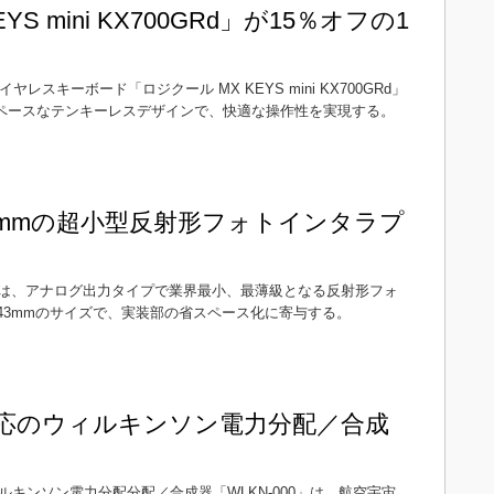
YS mini KX700GRd」が15％オフの1
イヤレスキーボード「ロジクール MX KEYS mini KX700GRd」
省スペースなテンキーレスデザインで、快適な操作性を実現する。
×0.43mmの超小型反射形フォトインタラプ
は、アナログ出力タイプで業界最小、最薄級となる反射形フォ
×0.43mmのサイズで、実装部の省スペース化に寄与する。
z対応のウィルキンソン電力分配／合成
 ウィルキンソン電力分配分配／合成器「WLKN-000」は、航空宇宙、