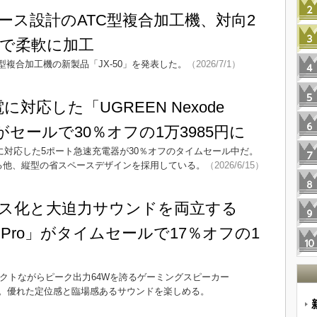
ース設計のATC型複合加工機、対向2
で柔軟に加工
型複合加工機の新製品「JX-50」を発表した。
（2026/7/1）
対応した「UGREEN Nexode
」がセールで30％オフの1万3985円に
の高出力に対応した5ポート急速充電器が30％オフのタイムセール中だ。
きる他、縦型の省スペースデザインを採用している。
（2026/6/15）
ス化と大迫力サウンドを両立する
2000 Pro」がタイムセールで17％オフの1
コンパクトながらピーク出力64Wを誇るゲーミングスピーカー
オフで販売中。優れた定位感と臨場感あるサウンドを楽しめる。