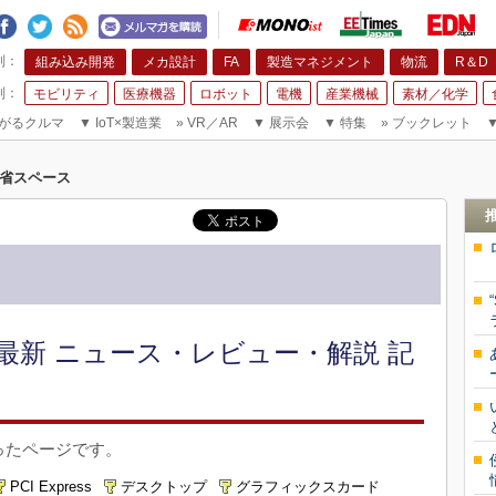
組み込み開発
メカ設計
FA
製造マネジメント
物流
R＆D
モビリティ
医療機器
ロボット
電機
産業機械
素材／化学
がるクルマ
▼
IoT×製造業
»
VR／AR
▼
展示会
▼
特集
»
ブックレット
省スペース
最新 ニュース・レビュー・解説 記
ったページです。
PCI Express
デスクトップ
グラフィックスカード