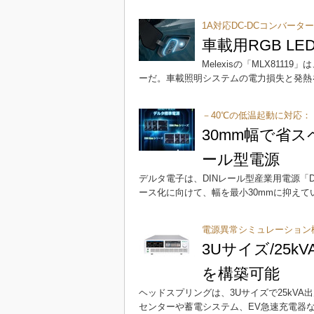
1A対応DC-DCコンバータ
車載用RGB LE
Melexisの「MLX8111
ーだ。車載照明システムの電力損失と発熱
－40℃の低温起動に対応：
30mm幅で省
ール型電源
デルタ電子は、DINレール型産業用電源「DI
ース化に向けて、幅を最小30mmに抑えて
電源異常シミュレーション
3Uサイズ/25
を構築可能
ヘッドスプリングは、3Uサイズで25kVA出
センターや蓄電システム、EV急速充電器