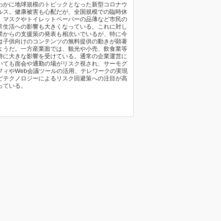
わかに地球規模のトピックとなった新型コロナウ
ルス。健康被害も心配だが、全国規模での臨時休
、マスクやトイレットペーパーの品薄など市民の
常生活への影響も大きくなっている。これに対し
業からの支援策の発表も相次いでいるが、特に今
は子供向けのコンテンツの無料提供の動きが顕著
ようだ。一方産業面では、観光や小売、飲食業等
特に大きな影響を受けている。通常の企業運営に
いても面会や通勤の場がリスク視され、サーモグ
フィやWeb会議ツールの活用、テレワークの実現
どテクノロジーによるリスク回避策への注目が高
っている。