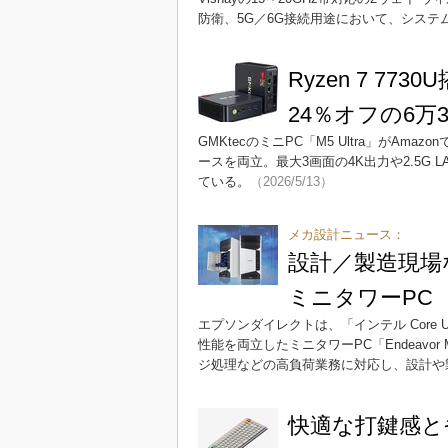
防衛、5G／6G接続用途において、シス
Ryzen 7 773
24％オフの6万3
GMKtecのミニPC「M5 Ultra」がAma
ースを両立。最大3画面の4K出力や2.5G
ている。
（2026/5/13）
メカ設計ニュース：
設計／製造現場
ミニタワーPC
エプソンダイレクトは、「インテル Core 
性能を両立したミニタワーPC「Endeavo
ジ処理などの高負荷業務に対応し、設計や
快適な打鍵感と