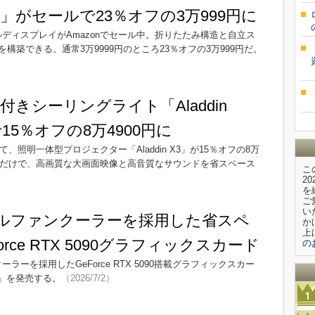
」がセールで23％オフの3万999円に
ルディスプレイがAmazonでセール中。折りたたみ構造と自立ス
築できる。通常3万9999円のところ23％オフの3万999円だ。
きシーリングライト「Aladdin
15％オフの8万4900円に
にて、照明一体型プロジェクター「Aladdin X3」が15％オフの8万
するだけで、高画質な大画面映像と高音質なサウンドを省スペース
こ
2
を
ご
い
アルファンクーラーを採用した省スペ
か
上
rce RTX 5090グラフィックスカード
の
ーラーを採用したGeForce RTX 5090搭載グラフィックスカー
ition」を発売する。
（2026/7/2）