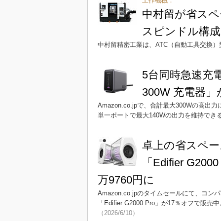
工作機械：
中村留が省スペ
スピンドル構成
中村留精密工業は、ATC（自動工具交換）
5台同時急速充電に
300W 充電器
Amazon.co.jpで、合計最大300W
単一ポートで最大140Wの出力を維持で
卓上の省スペー
「Edifier G
万9760円に
Amazon.co.jpのタイムセールにて、
「Edifier G2000 Pro」が17％
（2026/6/10）