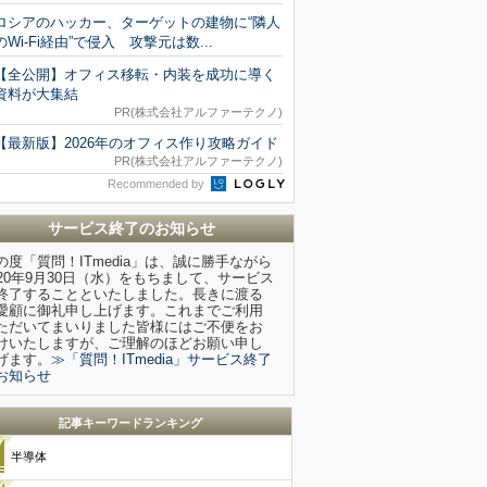
ロシアのハッカー、ターゲットの建物に“隣人
のWi-Fi経由”で侵入 攻撃元は数...
【全公開】オフィス移転・内装を成功に導く
資料が大集結
PR(株式会社アルファーテクノ)
【最新版】2026年のオフィス作り攻略ガイド
PR(株式会社アルファーテクノ)
Recommended by
サービス終了のお知らせ
の度「質問！ITmedia」は、誠に勝手ながら
020年9月30日（水）をもちまして、サービス
終了することといたしました。長きに渡る
愛顧に御礼申し上げます。これまでご利用
ただいてまいりました皆様にはご不便をお
けいたしますが、ご理解のほどお願い申し
げます。
≫「質問！ITmedia」サービス終了
お知らせ
記事キーワードランキング
半導体