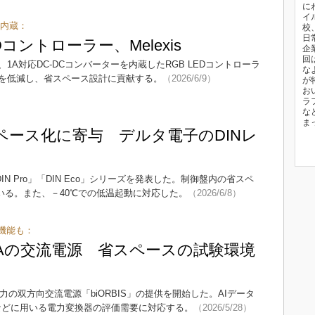
に
イ
ー内蔵：
校
日
Dコントローラー、Melexis
企
回
9」は、1A対応DC-DCコンバーターを内蔵したRGB LEDコントローラ
な
を低減し、省スペース設計に貢献する。
（2026/6/9）
が
お
ラ
な
ま
スペース化に寄与 デルタ電子のDINレ
N Pro」「DIN Eco」シリーズを発表した。制御盤内の省スペ
いる。また、－40℃での低温起動に対応した。
（2026/6/8）
機能も：
kVAの交流電源 省スペースの試験環境
力の双方向交流電源「biORBIS」の提供を開始した。AIデータ
などに用いる電力変換器の評価需要に対応する。
（2026/5/28）