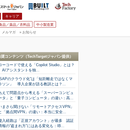
キャリア
食品／薬品／衣料品
中小製造業
▼
メルマガ
»
お知らせ
推奨コンテンツ（
TechTargetジャパン
提供）
ローコードで使える「Copilot Studio」とは？
AIアシスタントを独...
“SAPのクラウド化”は「短距離走ではなくマ
ラソン」 導入企業が語る教訓とは？...
あえて問題点から考える「スーパーコンピュ
ータ」と「量子コンピュータ」の違い：高...
いまさら聞けない「リモートアクセスVPN」
と「拠点間VPN」の違い：本当に安全...
侵入経路は「正規アカウント」が最多 認証
情報の“盗まれ方”にはある変化も：IB...