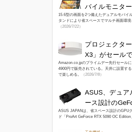
バイルモニター
15.6型の画面を2つ備えたデュアルモバイ
タンドにより省スペースでマルチ画面環境を構
（2026/7/22）
プロジェクター付
X3」がセールで
Amazon.co.jpのプライムデー先行セール
4900円で販売されている。天井に設置
で楽しめる。
（2026/7/8）
ASUS、デュ
ース設計のGeFo
ASUS JAPANは、省スペース設計のGPUク
ド「ProArt GeForce RTX 5090 OC Ed