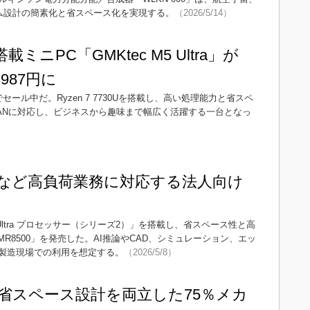
テム設計の簡素化と省スペース化を実現する。
（2026/5/14）
0U搭載ミニPC「GMKtec M5 Ultra」が
987円に
zonでセール中だ。Ryzen 7 7730Uを搭載し、高い処理能力と省スペ
 LANに対応し、ビジネスから趣味まで幅広く活躍する一台となっ
など高負荷業務に対応する法人向け
Ultra プロセッサー（シリーズ2）」を搭載し、省スペース性と高
r MR8500」を発売した。AI推論やCAD、シミュレーション、エッ
製造現場での利用を想定する。
（2026/5/8）
省スペース設計を両立した75％メカ