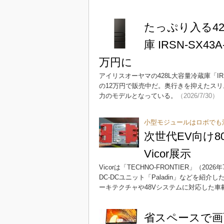
たっぷり入る4
庫 IRSN-SX
万円に
アイリスオーヤマの428L大容量冷蔵庫「IRSN
の12万円で販売中だ。奥行きを抑えたス
力のモデルとなっている。
（2026/7/30）
小型モジュールはロボでも
次世代EV向け8
Vicor展示
Vicorは「TECHNO-FRONTIER」（
DC-DCユニット「Paladin」などを紹
ーキテクチャや48Vシステムに対応した
省スペースで画面