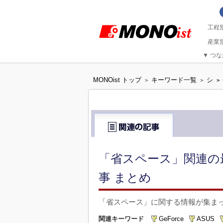
▼
つな
MONOist トップ
キーワード一覧
シ
>
>
>
「省スペース」関連の
事 まとめ
「省スペース」に関する情報が集ま
関連キーワード
GeForce
ASUS