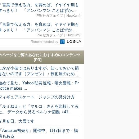
「言葉で伝える力」を育めば、イヤイヤ期も
すっきり！ 「アンパンマン ことばずか...
PR(セガフェイブ｜HugKum)
「言葉で伝える力」を育めば、イヤイヤ期も
すっきり！ 「アンパンマン ことばずか...
PR(セガフェイブ｜HugKum)
Recommended by
のページをご覧のあなたにおすすめのコンテンツ
[PR]
たかが小技ではありますが、知っておいて損
はないのです（プレゼン）：技術屋のため...
始めて見た、Yahoo!防災速報 - 噴火警報：Pr
ctice makes ...
フィギュアスケート ジャンプの見分け方
「ルミねえ」と「マルコ」さんを比較してみ
た。-データから見るペルソナ図鑑（41...
２月８日、大雪です
「Amazon初売り」開催中、1月7日まで 福
袋もある