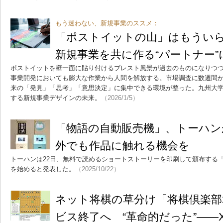
もう迷わない、新規事業のススメ：
「ポストイットの山」はもういら
新規事業を共に作る“パートナー
ポストイットを壁一面に貼り付けるブレスト風景が過去のものになりつつ
事業開発においても膨大な作業から人間を解放する。市場調査に数週間
来の「発見」「思考」「意思決定」に集中できる環境が整った。九州大学
する新規事業デザインの未来。
（2026/1/5）
「物語の自動販売機」、トーハン
外でも作品に触れる機会を
トーハンは22日、無料で読めるショートストーリーを印刷して頒布する
を始めると発表した。
（2025/10/22）
ネット将棋の草分け「将棋倶楽部
ビス終了へ “革命的だった”――