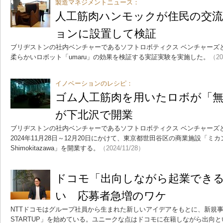
製造マネジメントニュース：
人工筋肉ハンモックが住民の交
ョンに設置して検証
ブリヂストンの社内ベンチャーであるソフトロボティクス ベンチャーズ
柔らかいロボット「umaru」の効果を検証する実証実験を実施した。
（20
イノベーションのレシピ：
ゴム人工筋肉を用いたロボが「
が下北沢で開業
ブリヂストンの社内ベンチャーであるソフトロボティクス ベンチャーズとク
2024年11月28日～12月20日にかけて、東京都世田谷区の商業施設「ミカン
Shimokitazawa」を開業する。
（2024/11/28）
ドコモ「出向しながら起業でき
い 応募者急増のワケ
NTTドコモはグループ社員から生まれた新しいアイデアをもとに、新規事業
STARTUP」を始めている。ユニークな点はドコモに在籍しながら出向