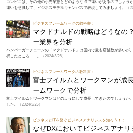
コンビニは、その他の小売業態とどのような点で違いがあるのでしょう
違いを意識して、ビジネスモデルキャンバスで表現してみましょう。
（20
ビジネスフレームワークの教科書：
マクドナルドの戦略はどうなの
ー業界を分析
ハンバーガーチェーンの「マクドナルド」は国内で最も店舗数が多いが
析したところ……。
（2024/3/28）
ビジネスフレームワークの教科書：
富士フイルムとワークマンが成
ームワークで分析
富士フイルムとワークマンはどのようにして成長してきたのでしょうか
した。
（2024/3/25）
ビジネスとITを繋ぐビジネスアナリシスを知ろう！：
なぜDXにおいてビジネスアナリ