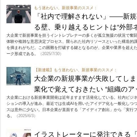
もう迷わない、新規事業のススメ：
「社内で理解されない」――新規
る壁、乗り越えるヒントは“外部
大企業で新規事業を担うイントレプレナーの多くが孤立無援の状況で奮
体験や複雑な意思決定プロセス、限られた社内リソースといった構造的
を摘まれがちだ。この困難を打破する鍵となるのが、企業や業界を超え
ーク形成である。
（2025/7/30）
【新連載】もう迷わない、新規事業のススメ：
大企業の新規事業が失敗してしま
業化で覚えておきたい “組織のア
大企業における新規事業開発は近年ますます活発化している。社内ビジ
ションの導入が進み、最近では生成AIを用いたアイデア化も一般化しつ
スは意外に少ない。日本企業が直面する「アイディア創出」から「実行
る。
（2025/6/3）
イラストレーターに発注できる「K