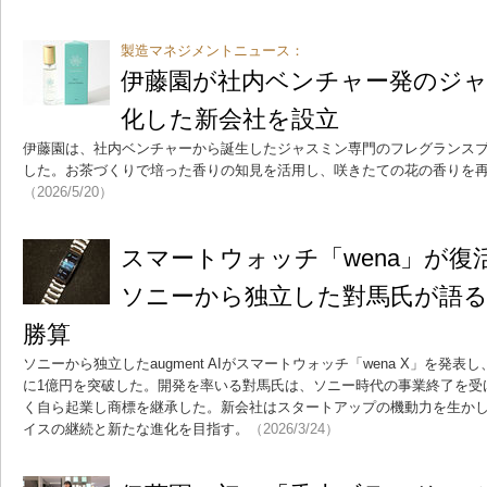
製造マネジメントニュース：
伊藤園が社内ベンチャー発のジ
化した新会社を設立
伊藤園は、社内ベンチャーから誕生したジャスミン専門のフレグランス
した。お茶づくりで培った香りの知見を活用し、咲きたての花の香りを
（2026/5/20）
スマートウォッチ「wena」が
ソニーから独立した對馬氏が語
勝算
ソニーから独立したaugment AIがスマートウォッチ「wena X」を発
に1億円を突破した。開発を率いる對馬氏は、ソニー時代の事業終了を受
く自ら起業し商標を継承した。新会社はスタートアップの機動力を生か
イスの継続と新たな進化を目指す。
（2026/3/24）