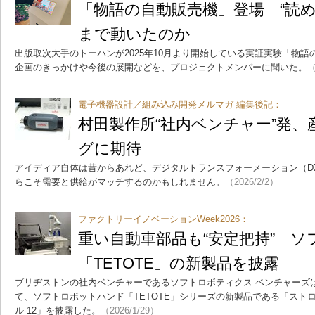
「物語の自動販売機」登場 “読
まで動いたのか
出版取次大手のトーハンが2025年10月より開始している実証実験「物
企画のきっかけや今後の展開などを、プロジェクトメンバーに聞いた。
（
電子機器設計／組み込み開発メルマガ 編集後記：
村田製作所“社内ベンチャー”発
グに期待
アイディア自体は昔からあれど、デジタルトランスフォーメーション（D
らこそ需要と供給がマッチするのかもしれません。
（2026/2/2）
ファクトリーイノベーションWeek2026：
重い自動車部品も“安定把持” 
「TETOTE」の新製品を披露
ブリヂストンの社内ベンチャーであるソフトロボティクス ベンチャーズは
て、ソフトロボットハンド「TETOTE」シリーズの新製品である「ストロ
ル-12」を披露した。
（2026/1/29）