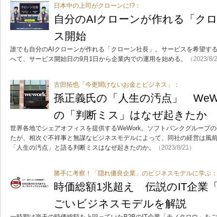
日本中の上司がクローンに!?：
自分のAIクローンが作れる「ク
ス開始
誰でも自分のAIクローンが作れる「クローン社長」。サービスを希望する
へて、サービス開始日の9月1日から企業内での運用を始める。
（2023/8/
古田拓也「今更聞けないお金とビジネス」：
孫正義氏の「人生の汚点」 WeWo
の「判断ミス」はなぜ起きたか
世界各地でシェアオフィスを提供するWeWork。ソフトバンクグループの
たが、相次ぐ不祥事と無謀なビジネスモデルによって、同社の経営は風
「人生の汚点」と語る判断ミスはなぜ起きたのか。
（2023/8/21）
勝手に考察！「隠れ優良企業」のビジネスモデルに学ぶ
時価総額1兆超え 伝説のIT企業
ごいビジネスモデルを解説
一時期は楽天の時価総額を上回っていたB2BのIT企業「モノタロウ」を