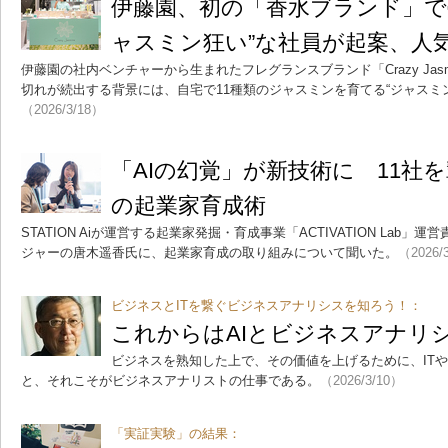
伊藤園、初の「香水ブランド」で
ャスミン狂い”な社員が起案、人
伊藤園の社内ベンチャーから生まれたフレグランスブランド「Crazy Jas
切れが続出する背景には、自宅で11種類のジャスミンを育てる“ジャスミ
（2026/3/18）
「AIの幻覚」が新技術に 11社を輩出
の起業家育成術
STATION Aiが運営する起業家発掘・育成事業「ACTIVATION Lab
ジャーの唐木遥香氏に、起業家育成の取り組みについて聞いた。
（2026/
ビジネスとITを繋ぐビジネスアナリシスを知ろう！：
これからはAIとビジネスアナリ
ビジネスを熟知した上で、その価値を上げるために、IT
と、それこそがビジネスアナリストの仕事である。
（2026/3/10）
「実証実験」の結果：