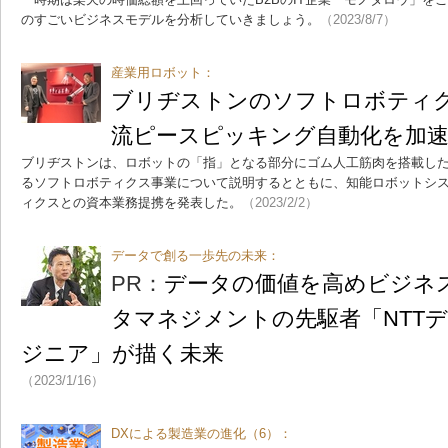
のすごいビジネスモデルを分析していきましょう。
（2023/8/7）
産業用ロボット：
ブリヂストンのソフトロボティ
流ピースピッキング自動化を加
ブリヂストンは、ロボットの「指」となる部分にゴム人工筋肉を搭載し
るソフトロボティクス事業について説明するとともに、知能ロボットシ
ィクスとの資本業務提携を発表した。
（2023/2/2）
データで創る一歩先の未来：
PR：
データの価値を高めビジネ
タマネジメントの先駆者「NTT
ジニア」が描く未来
（2023/1/16）
DXによる製造業の進化（6）：