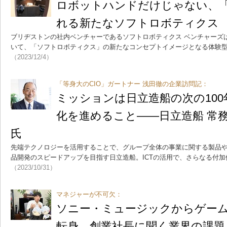
ロボットハンドだけじゃない、「u
れる新たなソフトロボティクス
ブリヂストンの社内ベンチャーであるソフトロボティクス ベンチャーズは
いて、「ソフトロボティクス」の新たなコンセプトイメージとなる体験型展
（2023/12/4）
「等身大のCIO」ガートナー 浅田徹の企業訪問記：
ミッションは日立造船の次の10
化を進めること――日立造船 常務
氏
先端テクノロジーを活用することで、グループ全体の事業に関する製品
品開発のスピードアップを目指す日立造船。ICTの活用で、さらなる付
（2023/10/31）
マネジャーが不可欠：
ソニー・ミュージックからゲー
転身 創業社長に聞く業界の課題