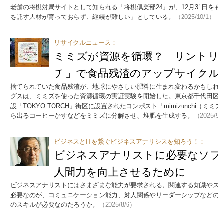
老舗の将棋対局サイトとして知られる「将棋倶楽部24」が、12月31日
を託す人材が育っておらず、継続が難しい」としている。
（2025/10/1）
リサイクルニュース：
ミミズが資源を循環？ サント
チ」で食品残渣のアップサイク
捨てられていた食品残渣が、地球にやさしい肥料に生まれ変わるかもし
グスは、ミミズを使った資源循環の実証実験を開始した。東京都千代田
設「TOKYO TORCH」街区に設置されたコンポスト「mimizunchi
ら出るコーヒーかすなどをミミズに分解させ、堆肥を生成する。
（2025/
ビジネスとITを繋ぐビジネスアナリシスを知ろう！：
ビジネスアナリストに必要なソ
人間力を向上させるために
ビジネスアナリストにはさまざまな能力が要求される。関連する知識や
必要なのが、コミュニケーション能力、対人関係やリーダーシップなど
のスキルが必要なのだろうか。
（2025/8/6）