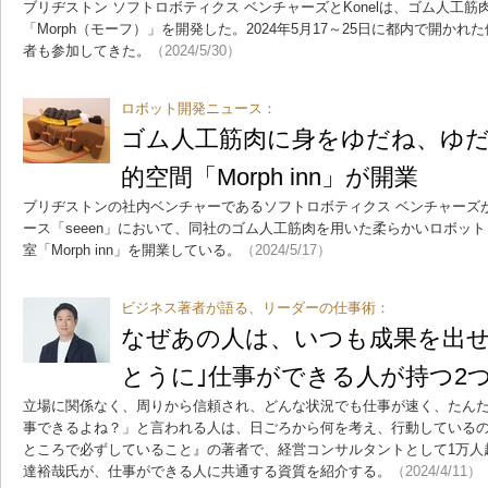
ブリヂストン ソフトロボティクス ベンチャーズとKonelは、ゴム人工
「Morph（モーフ）」を開発した。2024年5月17～25日に都内で開かれた体
者も参加してきた。
（2024/5/30）
ロボット開発ニュース：
ゴム人工筋肉に身をゆだね、ゆだ
的空間「Morph inn」が開業
ブリヂストンの社内ベンチャーであるソフトロボティクス ベンチャーズ
ース「seeen」において、同社のゴム人工筋肉を用いた柔らかいロボット
室「Morph inn」を開業している。
（2024/5/17）
ビジネス著者が語る、リーダーの仕事術：
なぜあの人は、いつも成果を出せる
とうに｣仕事ができる人が持つ2
立場に関係なく、周りから信頼され、どんな状況でも仕事が速く、たん
事できるよね？」と言われる人は、日ごろから何を考え、行動している
ところで必ずしていること』の著者で、経営コンサルタントとして1万人
達裕哉氏が、仕事ができる人に共通する資質を紹介する。
（2024/4/11）