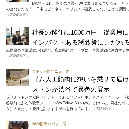
DXが叫ばれ、多くの企業がDXに取り組んでいるが、も
のはなぜだろう。日本にビジネスアナリシスが普及してないことに起因
（2024/3/19）
社長の移住に1000万円、従業員
インパクトある誘致策にこだわ
広島県の企業誘致が好調だ。広島県庁のトップに、企業誘致に注力する
（2024/2/29）
ロボット開発ニュース：
ゴム人工筋肉に想いを乗せて届け
ストンが渋谷で異色の展示
ブリヂストンの社内ベンチャーであるソフトロボティクス ベンチャーズは20
谷駅前にある体験型ストア「b8ta Tokyo Shibuya」において、同社
タ）の新たな可能性を訴求する展示を行っている。
（2024/2/10）
2023国際ロボット展：