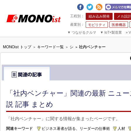
組み込み開発
メカ設計
モビリティ
医療機器
▼
つながるクルマ
▼
IoT×製造業
»
V
MONOist トップ
キーワード一覧
シ
社内ベンチャー
>
>
>
「社内ベンチャー」関連の最新 ニュ
説 記事 まとめ
「社内ベンチャー」に関する情報が集まったページです。
関連キーワード
ビジネス著者が語る、リーダーの仕事術
人材