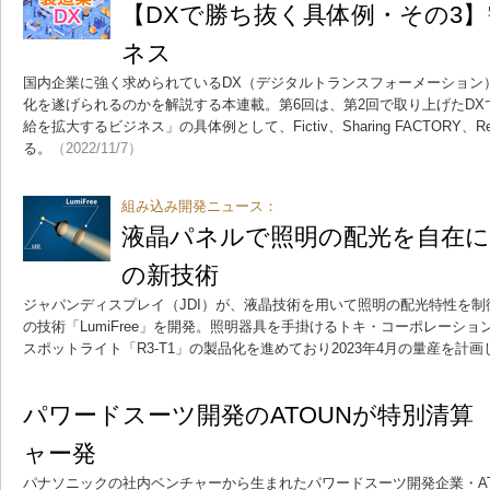
【DXで勝ち抜く具体例・その3
ネス
国内企業に強く求められているDX（デジタルトランスフォーメーション
化を遂げられるのかを解説する本連載。第6回は、第2回で取り上げたDX
給を拡大するビジネス」の具体例として、Fictiv、Sharing FACTORY、
る。
（2022/11/7）
組み込み開発ニュース：
液晶パネルで照明の配光を自在に制
の新技術
ジャパンディスプレイ（JDI）が、液晶技術を用いて照明の配光特性を
の技術「LumiFree」を開発。照明器具を手掛けるトキ・コーポレーションが
スポットライト「R3-T1」の製品化を進めており2023年4月の量産を計
パワードスーツ開発のATOUNが特別清算
ャー発
パナソニックの社内ベンチャーから生まれたパワードスーツ開発企業・A