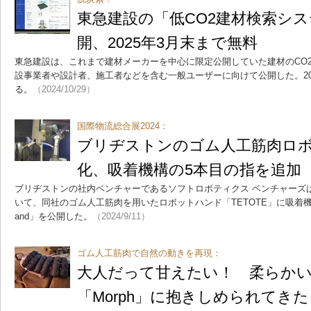
東急建設の「低CO2建材検索シ
開、2025年3月末まで無料
東急建設は、これまで建材メーカーを中心に限定公開していた建材のCO2
設事業者や設計者、施工者などを含む一般ユーザーに向けて公開した。20
る。
（2024/10/29）
国際物流総合展2024：
ブリヂストンのゴム人工筋肉ロ
化、吸着機構の5本目の指を追加
ブリヂストンの社内ベンチャーであるソフトロボティクス ベンチャーズは
いて、同社のゴム人工筋肉を用いたロボットハンド「TETOTE」に吸着機
and」を公開した。
（2024/9/11）
ゴム人工筋肉で自然の動きを再現：
大人だって甘えたい！ 柔らか
「Morph」に抱きしめられてきた