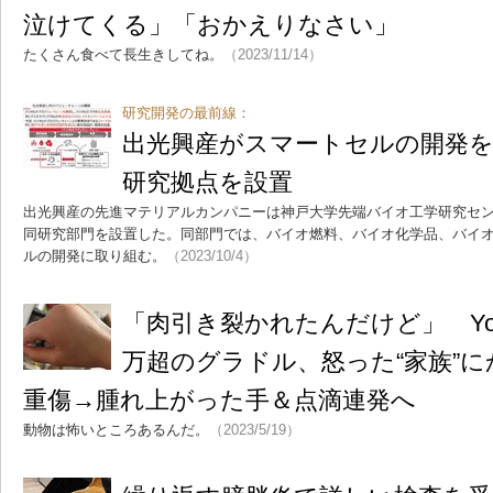
泣けてくる」「おかえりなさい」
たくさん食べて長生きしてね。
（2023/11/14）
研究開発の最前線：
出光興産がスマートセルの開発を
研究拠点を設置
出光興産の先進マテリアルカンパニーは神戸大学先端バイオ工学研究セ
同研究部門を設置した。同部門では、バイオ燃料、バイオ化学品、バイ
ルの開発に取り組む。
（2023/10/4）
「肉引き裂かれたんだけど」 You
万超のグラドル、怒った“家族”
重傷→腫れ上がった手＆点滴連発へ
動物は怖いところあるんだ。
（2023/5/19）