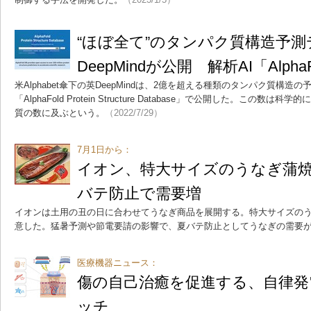
“ほぼ全て”のタンパク質構造予測
DeepMindが公開 解析AI「Alpha
米Alphabet傘下の英DeepMindは、2億を超える種類のタンパク質構
「AlphaFold Protein Structure Database」で公開した。こ
質の数に及ぶという。
（2022/7/29）
7月1日から：
イオン、特大サイズのうなぎ蒲焼
バテ防止で需要増
イオンは土用の丑の日に合わせてうなぎ商品を展開する。特大サイズのう
意した。猛暑予測や節電要請の影響で、夏バテ防止としてうなぎの需要
医療機器ニュース：
傷の自己治癒を促進する、自律発
ッチ