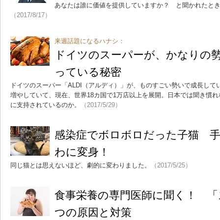
あなたは誰に価値を提供していますか？ と聞かれたと
（2017/8/17）
来週話題になるハナシ：
ドイツのスーパーが、かなりの
っている秘密
ドイツのスーパー「ALDI（アルディ）」が、ものすごい勢いで成長して
増やしていて、現在、世界18カ国で1万店以上を展開。日本では聞き慣
に支持されているのか。
（2017/5/29）
感染症でボロボロだった子猫 
わに変身！
同じ猫とは思えないほど、劇的に変わりました。
（2017/5/25）
食事栄養の専門医師に聞く！ 「
つの原因と対策