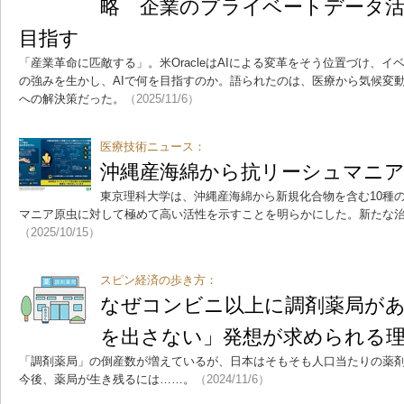
略 企業のプライベートデータ活
目指す
「産業革命に匹敵する」。米OracleはAIによる変革をそう位置づけ、
の強みを生かし、AIで何を目指すのか。語られたのは、医療から気候変
への解決策だった。
（2025/11/6）
医療技術ニュース：
沖縄産海綿から抗リーシュマニア
東京理科大学は、沖縄産海綿から新規化合物を含む10種
マニア原虫に対して極めて高い活性を示すことを明らかにした。新たな
（2025/10/15）
スピン経済の歩き方：
なぜコンビニ以上に調剤薬局が
を出さない」発想が求められる
「調剤薬局」の倒産数が増えているが、日本はそもそも人口当たりの薬
今後、薬局が生き残るには……。
（2024/11/6）