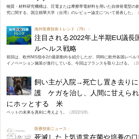
物質・材料研究機構は、圧電または摩擦帯電材料を用いた自律発電型の
究に関する、国立精華大学（台湾）のレビュー論文について発表した。
（
海外医療技術トレンド（79）：
注目される2022年上半期EU議
ルヘルス戦略
前回は、欧州NIS指令2の最新動向を紹介したが、同時に欧州各国レベル
イノベーション施策が進行している。今回はフランスを取り上げる。
（20
飼い主が入院→死亡し置き去り
護 ケガを治し、人間に甘えら
にホッとする 米
ペットの未来を真剣に考えよう。
（2022/1/8）
医療技術ニュース：
死滅した上気道常在菌や培養の口