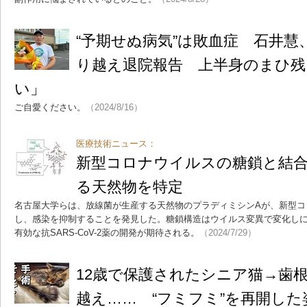
“予期せぬ病気”は敗血症 石井慧
り越え退院報告 上半身のまひ
い」
ご自愛ください。
（2024/8/16）
医療技術ニュース：
新型コロナウイルスの糖鎖と結
る天然物を特定
名古屋大学らは、放線菌が生産する天然物のプラディミシンAが、新型コ
し、感染を抑制することを発見した。糖鎖構造はウイルス変異で変化し
有効な抗SARS-CoV-2薬の開発が期待される。
（2024/7/29）
12歳で保護されたシニア猫→歯
越え…… “フミフミ”を再開し