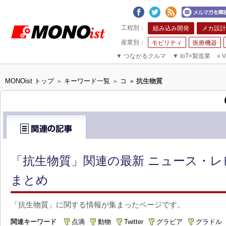
組み込み開発
メカ設計
モビリティ
医療機器
▼
つながるクルマ
▼
IoT×製造業
»
V
MONOist トップ
キーワード一覧
コ
抗生物質
>
>
>
「抗生物質」関連の最新 ニュース・レ
まとめ
「抗生物質」に関する情報が集まったページです。
関連キーワード
点滴
動物
Twitter
グラビア
グラドル