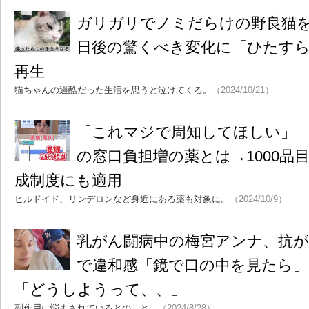
ガリガリでノミだらけの野良猫を
日後の驚くべき変化に「ひたすら
再生
猫ちゃんの過酷だった生活を思うと泣けてくる。
（2024/10/21）
「これマジで周知してほしい」 
の窓口負担増の薬とは→1000品
成制度にも適用
ヒルドイド、リンデロンなど身近にある薬も対象に。
（2024/10/9）
乳がん闘病中の梅宮アンナ、抗が
で違和感「鏡で口の中を見たら」
「どうしようって、、」
副作用に悩まされているとのこと。
（2024/8/28）