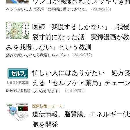
ワンコが保護されてスッキリき
ペットがいる人は万が一の事態に備えておいて。
（2019/9/28）
医師「我慢するしかない」→我
裂寸前になった話 実録漫画が教
みを我慢しない」という教訓
痛みが続いていたら我慢しちゃダメ！
（2019/9/17）
忙しい人にはありがたい 処方
える「セルフケア薬局」チェー
医療費の削減にもつながります。
（2019/8/31）
医療技術ニュース：
遺伝情報、脂質膜、エネルギー供
胞を開発