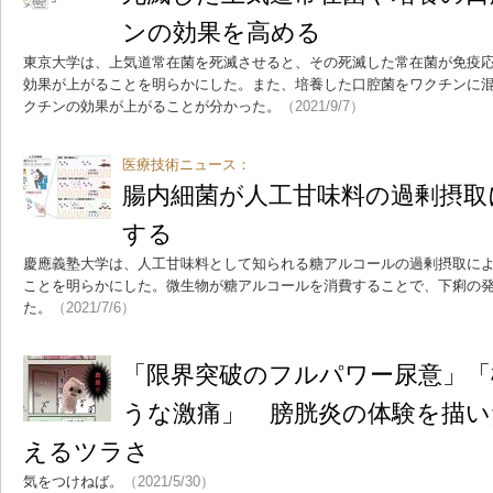
ンの効果を高める
東京大学は、上気道常在菌を死滅させると、その死滅した常在菌が免疫
効果が上がることを明らかにした。また、培養した口腔菌をワクチンに
クチンの効果が上がることが分かった。
（2021/9/7）
医療技術ニュース：
腸内細菌が人工甘味料の過剰摂取
する
慶應義塾大学は、人工甘味料として知られる糖アルコールの過剰摂取に
ことを明らかにした。微生物が糖アルコールを消費することで、下痢の
た。
（2021/7/6）
「限界突破のフルパワー尿意」「
うな激痛」 膀胱炎の体験を描い
えるツラさ
気をつけねば。
（2021/5/30）