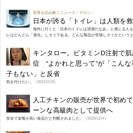
世界を読み解くニュース・サロン：
日本が誇る「トイレ」は人類を救
海外に行くと「日本のトイレは清潔だなあ」と感じる人
レはどんどん「進化」しそうである。どんな製品が登場しそうかという
キンタロー。ビタミンD注射で肌
症 “よかれと思って”が「こん
子もない」と反省
気を付けたい。
（2021/2/19）
人工チキンの販売が世界で初め
ーンな高級肉として提供へ
安全で栄養が高い食品だと判断されました。
（2020/12/4）