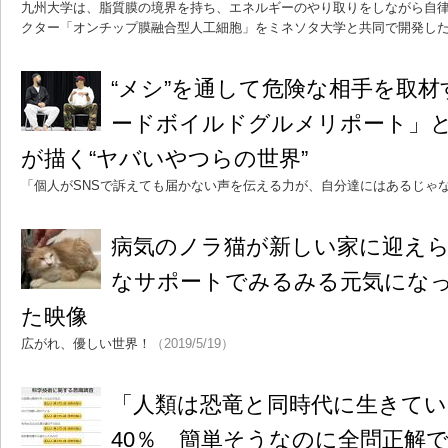
九州大学は、脂質膜の境界を持ち、エネルギーのやり取りをしながら自
クター「オンチップ膜融合型人工細胞」をミネソタ大学と共同で開発し
“メシ”を通して危険な相手を取
ードボイルドグルメリポート」
が描く“ヤバいやつらの世界”
「個人がSNSで訴えても届かない声を伝える力が、自分達にはあるじゃ
病気のノラ猫が新しい家に迎え
なサポートでみるみる元気にな
た映像
広がれ、優しい世界！
（2019/5/19）
「人類は恐竜と同時代に生きてい
40％ 簡単そうなのに全問正解