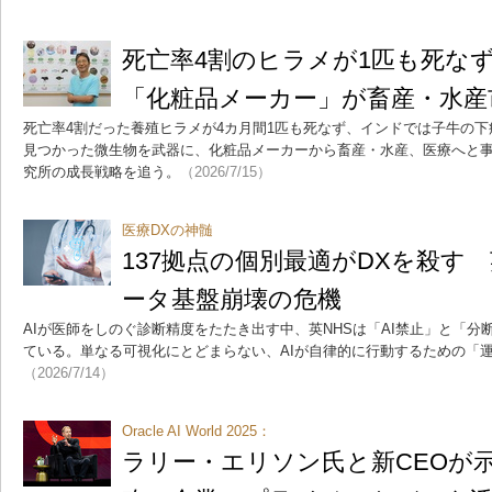
死亡率4割のヒラメが1匹も死な
「化粧品メーカー」が畜産・水産
死亡率4割だった養殖ヒラメが4カ月間1匹も死なず、インドでは子牛の下
見つかった微生物を武器に、化粧品メーカーから畜産・水産、医療へと事業
究所の成長戦略を追う。
（2026/7/15）
医療DXの神髄
137拠点の個別最適がDXを殺す
ータ基盤崩壊の危機
AIが医師をしのぐ診断精度をたたき出す中、英NHSは「AI禁止」と「
ている。単なる可視化にとどまらない、AIが自律的に行動するための「
（2026/7/14）
Oracle AI World 2025：
ラリー・エリソン氏と新CEOが示す、