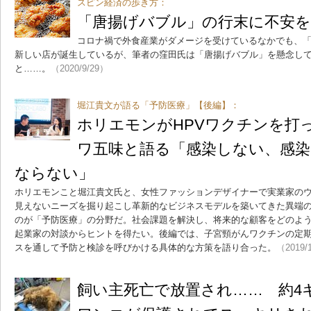
スピン経済の歩き方：
「唐揚げバブル」の行末に不安を
コロナ禍で外食産業がダメージを受けているなかでも、
新しい店が誕生しているが、筆者の窪田氏は「唐揚げバブル」を懸念し
と……。
（2020/9/29）
堀江貴文が語る「予防医療」【後編】：
ホリエモンがHPVワクチンを打
ワ五味と語る「感染しない、感染
ならない」
ホリエモンこと堀江貴文氏と、女性ファッションデザイナーで実業家の
見えないニーズを掘り起こし革新的なビジネスモデルを築いてきた異端の
のが「予防医療」の分野だ。社会課題を解決し、将来的な顧客をどのよう
起業家の対談からヒントを得たい。後編では、子宮頸がんワクチンの定
スを通して予防と検診を呼びかける具体的な方策を語り合った。
（2019/
飼い主死亡で放置され…… 約4