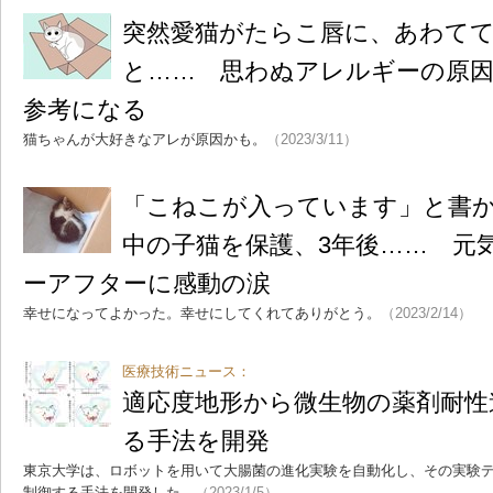
突然愛猫がたらこ唇に、あわて
と…… 思わぬアレルギーの原
参考になる
猫ちゃんが大好きなアレが原因かも。
（2023/3/11）
「こねこが入っています」と書
中の子猫を保護、3年後…… 元
ーアフターに感動の涙
幸せになってよかった。幸せにしてくれてありがとう。
（2023/2/14）
医療技術ニュース：
適応度地形から微生物の薬剤耐性
る手法を開発
東京大学は、ロボットを用いて大腸菌の進化実験を自動化し、その実験
制御する手法を開発した。
（2023/1/5）