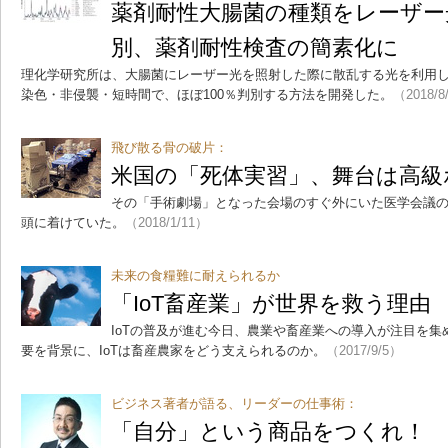
薬剤耐性大腸菌の種類をレーザー光
別、薬剤耐性検査の簡素化に
理化学研究所は、大腸菌にレーザー光を照射した際に散乱する光を利用
染色・非侵襲・短時間で、ほぼ100％判別する方法を開発した。
（2018/8
飛び散る骨の破片：
米国の「死体実習」、舞台は高級
その「手術劇場」となった会場のすぐ外にいた医学会議
頭に着けていた。
（2018/1/11）
未来の食糧難に耐えられるか
「IoT畜産業」が世界を救う理由
IoTの普及が進む今日、農業や畜産業への導入が注目を
要を背景に、IoTは畜産農家をどう支えられるのか。
（2017/9/5）
ビジネス著者が語る、リーダーの仕事術：
「自分」という商品をつくれ！