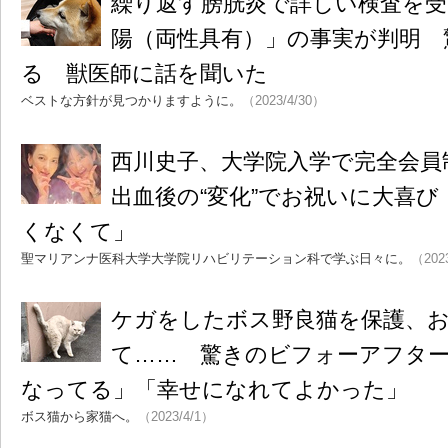
繰り返す膀胱炎で詳しい検査を受
陽（両性具有）」の事実が判明 
る 獣医師に話を聞いた
ベストな方針が見つかりますように。
（2023/4/30）
西川史子、大学院入学で完全会員
出血後の“変化”でお祝いに大喜
くなくて」
聖マリアンナ医科大学大学院リハビリテーション科で学ぶ日々に。
（202
ケガをしたボス野良猫を保護、
て…… 驚きのビフォーアフタ
なってる」「幸せになれてよかった」
ボス猫から家猫へ。
（2023/4/1）