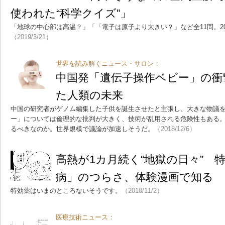
使われた“科学クイズ”」
「地球の中心部は高温？」「「電子は原子より大きい？」など全11問。20
（2019/3/21）
世界を読み解くニュース・サロン：
中国発「遺伝子操作ベビー」の衝撃
た人類の未来
中国の研究者がゲノム編集した子供を誕生させたと主張し、大きな物議
ー」については倫理的な批判が大きく、技術が乱用される危険性もある
るべきなのか。世界規模で議論が加速しそうだ。
（2018/12/6）
高熱が1カ月続く“地獄の日々” 
病」のつらさ、体験漫画で知る
特効薬はいまのところないそうです。
（2018/11/2）
医療技術ニュース：