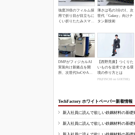
強度20倍のフィルム採
薄さは毛の3分の1、次
用で折り目が目立ちに
世代「Galaxy」向けチ
くい折りたたみスマホ
タン新技術
の新技術
DMPがフィジカルAI
【西野亮廣】つくりた
実装向け新拠点を開
いものを追求できる環
所、次世代SoCやAM
境の作り方とは
Rデモを披露
PR(FINCHI on GOETHE)
TechFactory ホワイトペーパー新着情報
新入社員に読んで欲しい鉄鋼材料の基礎知識
新入社員に読んで欲しい鉄鋼材料の基礎知識
新入社員に読んで欲しい鉄鋼材料の基礎知識