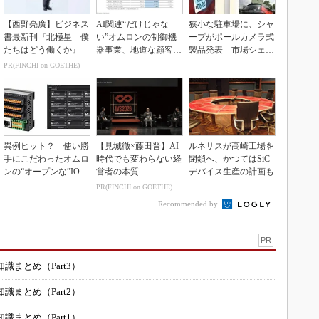
【西野亮廣】ビジネス
AI関連“だけじゃな
狭小な駐車場に、シャ
書最新刊『北極星 僕
い”オムロンの制御機
ープがポールカメラ式
たちはどう働くか』
器事業、地道な顧客基
製品発表 市場シェア
盤強化が結実
10％目指す
PR(FINCHI on GOETHE)
異例ヒット？ 使い勝
【見城徹×藤田晋】AI
ルネサスが高崎工場を
手にこだわったオムロ
時代でも変わらない経
閉鎖へ、かつてはSiC
ンの“オープンな”IO-L
営者の本質
デバイス生産の計画も
inkマスター
PR(FINCHI on GOETHE)
Recommended by
PR
まとめ（Part3）
まとめ（Part2）
まとめ（Part1）