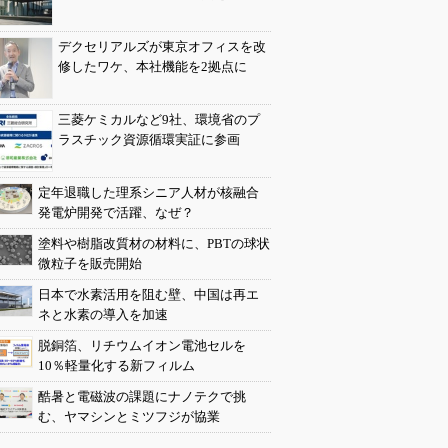
デクセリアルズが東京オフィスを改
修したワケ、本社機能を2拠点に
三菱ケミカルなど9社、環境省のプ
ラスチック資源循環実証に参画
定年退職した理系シニア人材が核融合
発電炉開発で活躍、なぜ？
塗料や樹脂改質材の材料に、PBTの球状
微粒子を販売開始
日本で水素活用を阻む壁、中国は再エ
ネと水素の導入を加速
脱銅箔、リチウムイオン電池セルを
10％軽量化する新フィルム
酷暑と電磁波の課題にナノテクで挑
む、ヤマシンとミツフジが協業