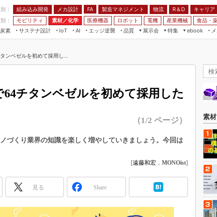
程別：
組み込み開発
メカ設計
製造マネジメント
物流
R＆D
キャリア
FA
業別：
モビリティ
素材／化学
医療機器
ロボット
電機
産業機械
食品・
炭素
サステナ設計
エッジ逆襲
品質
展示会
特集
メ
IoT
AI
ebook
伝承
組み込み開発
CEATEC
読者調査まとめ
編集後記
チタンベゼルを初めて採用し...
JIMTOF
保全
メカ設計
つながるクルマ
組込み/エッジ コンピューティング
ス
 AI
製造マネジメント
5G
展＆IoT/5Gソリューション展
VR／AR
FA
Kで64チタンベゼルを初めて採用した
IIFES
モビリティ
フィールドサービス
国際ロボット展
素材／化学
FPGA
素材
（1/2 ページ）
ジャパンモビリティショー
組み込み画像技術
TECHNO-FRONTIER
 モノづくり業界の知識を楽しく増やしていきましょう。今回は
組み込みモデリング
。
人テク展
Windows Embedded
[
遠藤和宏
，
MONOist
]
スマート工場EXPO
車載ソフト開発
EdgeTech+
見る
Share
ISO26262
日本ものづくりワールド
無償設計ツール
AUTOMOTIVE WORLD