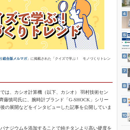
3Dプリンタ
産業オープンネット展
デジタルツインとCAE
S＆OP
インダストリー4.0
イノベーション
製造業ビッグデータ
メイドインジャパン
り総合版メルマガ
」に掲載された「クイズで学ぶ！ モノづくりトレン
植物工場
知財マネジメント
海外生産
ムでは、カシオ計算機（以下、カシオ） 羽村技術セン
グローバル設計・開発
の齊藤慎司氏に、腕時計ブランド「G-SHOCK」シリー
制御セキュリティ
今後の展開などをインタビューした記事を公開していま
新型コロナへの対応
。
のバナジウムを添加することで純チタンより高い硬度を