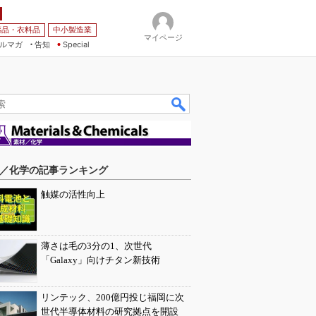
薬品・衣料品
中小製造業
マイページ
ルマガ
告知
Special
／化学の記事ランキング
触媒の活性向上
薄さは毛の3分の1、次世代
「Galaxy」向けチタン新技術
リンテック、200億円投じ福岡に次
世代半導体材料の研究拠点を開設