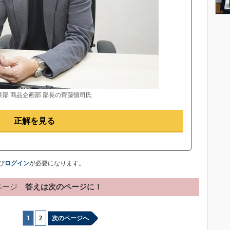
業部 商品企画部 部長の齊藤慎司氏
正解を見る
び
ログイン
が必要になります。
ページ
答えは次のページに！
1
|
2
次のページへ