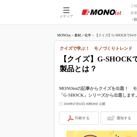
工
産
メディア
脱
つながる技術
AI×技術
MONOist
>
素材／化学
>
【クイズ】G-SHOCKで64
つながる工場
AI×設備
つながるサービ
Physical
クイズで学ぶ！ モノづくりトレンド
【クイズ】G-SHOC
製品とは？
MONOistの記事からクイズを出題！
「G-SHOCK」シリーズから出題します
2026年07月02日 05時30分 公開
印刷する
通知する