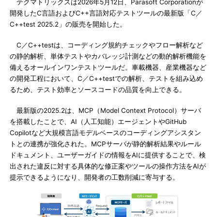
テクマトリックスは2026年5月12日、Parasoft Corporationが
開発したC言語およびC++言語対応テストツールの最新版「C／
C++test 2025.2」の販売を開始した。
C／C++testは、コーディング規約チェックやフロー解析など
の静的解析、単体テストやカバレッジ計測などの動的解析機能を
備えるオールインワンテストツールだ。車載機器、産業機器など
の開発工程において、C／C++testでの解析、テストを組み込め
るため、テスト効率とソースコードの品質を向上できる。
最新版の2025.2は、MCP（Model Context Protocol）サーバ
を搭載したことで、AI（人工知能）エージェントやGitHub
Copilotなど大規模言語モデルベースのコーディングアシスタン
トとの連携が強化された。MCPサーバが静的解析結果やルール
ドキュメント、ユーザーガイドの情報をAIに提供することで、検
出された違反に対する具体的な修正案やツールの操作方法をAIが
提示できるようになり、開発者の工数削減に寄与する。