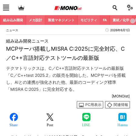
組み込み開発
メカ設計
製造マネジメント
モビリティ
FA
素材／化学
ニュース
2026年6月1日
組み込み開発ニュース
MCPサーバ搭載しMISRA C:2025に完全対応、C
／C++言語対応テストツールの最新版
テクマトリックスは、C／C++言語対応テストツールの最新版
「C／C++test 2025.2」の販売を開始した。MCPサーバを搭載
し、AIとの連携が強化された他、最新のコーディング標準
「MISRA C:2025」に完全対応する。
[MONOist]
PC用表示
関連情報
Share
Post
LINE
Hatena