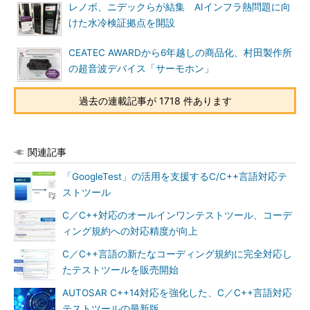
レノボ、ニデックらが結集 AIインフラ熱問題に向
けた水冷検証拠点を開設
CEATEC AWARDから6年越しの商品化、村田製作所
の超音波デバイス「サーモホン」
過去の連載記事が 1718 件あります
関連記事
「GoogleTest」の活用を支援するC/C++言語対応テ
ストツール
C／C++対応のオールインワンテストツール、コーデ
ィング規約への対応精度が向上
C／C++言語の新たなコーディング規約に完全対応し
たテストツールを販売開始
AUTOSAR C++14対応を強化した、C／C++言語対応
テストツールの最新版