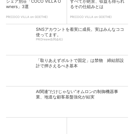
シェア別荘「COCO VILLA O
すべてが絶景、収益も得られ
wners」3選
るその仕組みとは
PR(COCO VILLA on GOETHE)
PR(COCO VILLA on GOETHE)
SNSアカウントを着実に成長。実はみんなココ
使ってます。
PR(Dreaw合同会社)
「取りあえずボルトで固定」は禁物 締結部設
計で押さえるべき基本
AI関連“だけじゃない”オムロンの制御機器事
業、地道な顧客基盤強化が結実