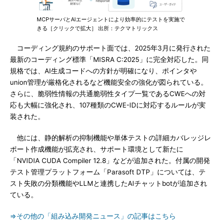
MCPサーバとAIエージェントにより効率的にテストを実施で
きる［クリックで拡大］ 出所：テクマトリックス
コーディング規約のサポート面では、2025年3月に発行された
最新のコーディング標準「MISRA C:2025」に完全対応した。同
規格では、AI生成コードへの方針が明確になり、ポインタや
union管理が厳格化されるなど機能安全の強化が図られている。
さらに、脆弱性情報の共通脆弱性タイプ一覧であるCWEへの対
応も大幅に強化され、107種類のCWE-IDに対応するルールが実
装された。
他には、静的解析の抑制機能や単体テストの詳細カバレッジレ
ポート作成機能が拡充され、サポート環境として新たに
「NVIDIA CUDA Compiler 12.8」などが追加された。付属の開発
テスト管理プラットフォーム「Parasoft DTP」については、テ
スト失敗の分類機能やLLMと連携したAIチャットbotが追加され
ている。
⇒その他の「組み込み開発ニュース」の記事はこちら