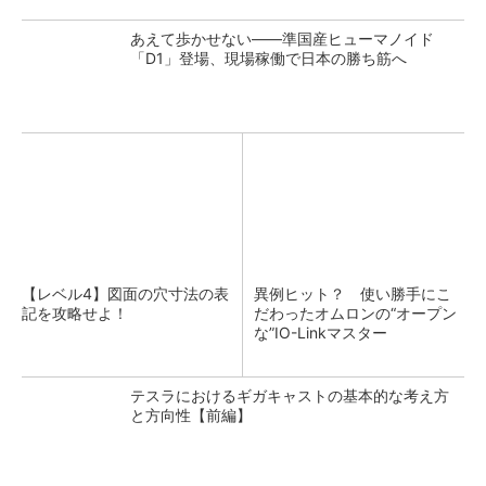
あえて歩かせない――準国産ヒューマノイド
「D1」登場、現場稼働で日本の勝ち筋へ
【レベル4】図面の穴寸法の表
異例ヒット？ 使い勝手にこ
記を攻略せよ！
だわったオムロンの“オープン
な”IO-Linkマスター
テスラにおけるギガキャストの基本的な考え方
と方向性【前編】