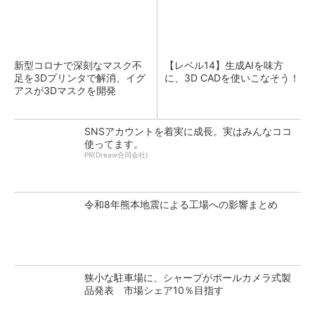
新型コロナで深刻なマスク不
【レベル14】生成AIを味方
足を3Dプリンタで解消、イグ
に、3D CADを使いこなそう！
アスが3Dマスクを開発
SNSアカウントを着実に成長。実はみんなココ
使ってます。
PR(Dreaw合同会社)
令和8年熊本地震による工場への影響まとめ
狭小な駐車場に、シャープがポールカメラ式製
品発表 市場シェア10％目指す