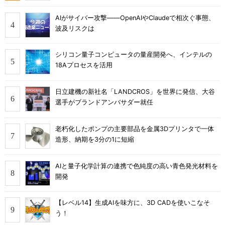
AIがサイバー攻撃――OpenAIやClaudeで相次ぐ事態、
波及リスクは
シリコン量子コンピュータの量産開発へ、インテルの
18Aプロセスを活用
日立建機の新社名「LANDCROS」を世界に発信、大谷
選手がブランドアンバサダー就任
老朽化したポンプの主要部品を金属3Dプリンタで一体
造形、納期を3分の1に短縮
AIと量子化学計算の連携で色純度の高い青色発光材料を
開発
【レベル14】生成AIを味方に、3D CADを使いこなそ
う！