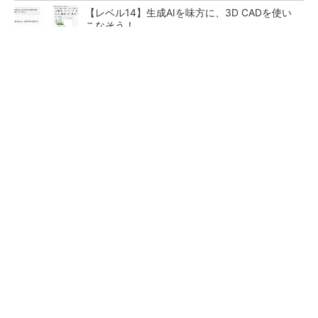
【レベル14】生成AIを味方に、3D CADを使い
こなそう！
【見城徹×藤田晋】AI時代でも変わらない経営
者の本質
PR(FINCHI on GOETHE)
狭小な駐車場に、シャープがポールカメラ式製
品発表 市場シェア10％目指す