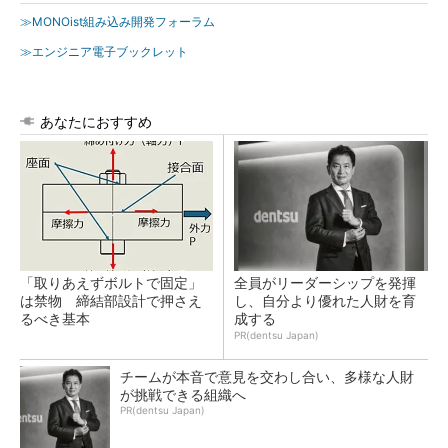
≫MONOist組み込み開発フォーラム
≫エンジニア電子ブックレット
あなたにおすすめ
「取りあえずボルトで固定」
全員がリーダーシップを発揮
は禁物 締結部設計で押さえ
し、自分より優れた人財を育
るべき基本
成する
PR(dentsu Japan)
チームが本音で意見を交わし合い、多様な人財
が挑戦できる組織へ
PR(dentsu Japan)