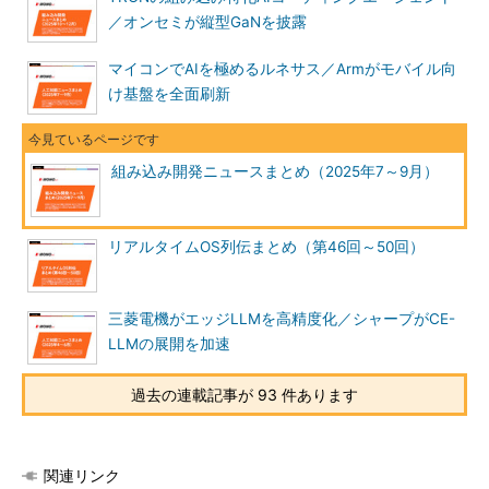
／オンセミが縦型GaNを披露
マイコンでAIを極めるルネサス／Armがモバイル向
け基盤を全面刷新
組み込み開発ニュースまとめ（2025年7～9月）
リアルタイムOS列伝まとめ（第46回～50回）
三菱電機がエッジLLMを高精度化／シャープがCE-
LLMの展開を加速
過去の連載記事が 93 件あります
関連リンク