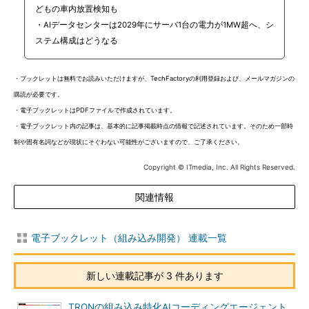
どもの車内放置検知も
・AIデータセンターは2029年にサーバ1台の電力が1MW超へ、シ
ステム構成はどうなる
・ブックレットは無料でお読みいただけますが、TechFactoryの利用登録および、メールマガジンの
購読が必要です。
・電子ブックレットはPDFファイルで作成されています。
・電子ブックレット内の記事は、基本的に記事掲載時点の情報で記述されています。そのため一部時
制や固有名詞などが現状にそぐわない可能性がございますので、ご了承ください。
Copyright © ITmedia, Inc. All Rights Reserved.
関連情報
電子ブックレット（組み込み開発） 連載一覧
新しい連載記事が 3 件あります
TRONの組み込み特化AIコーディングエージェント